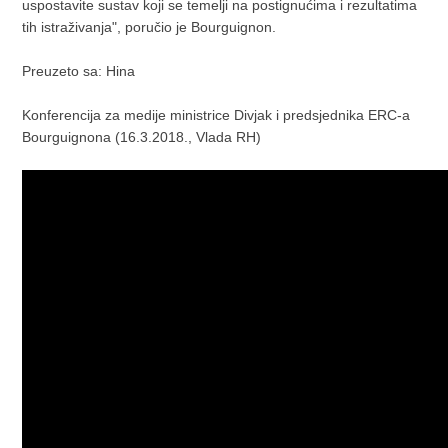
uspostavite sustav koji se temelji na postignućima i rezultatima
tih istraživanja", poručio je Bourguignon.
Preuzeto sa: Hina
Konferencija za medije ministrice Divjak i predsjednika ERC-a
Bourguignona (16.3.2018., Vlada RH)