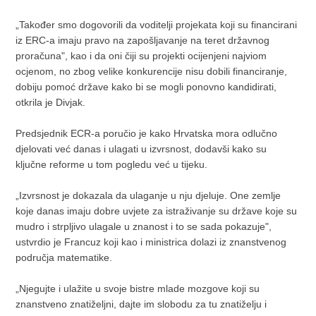
„Također smo dogovorili da voditelji projekata koji su financirani
iz ERC-a imaju pravo na zapošljavanje na teret državnog
proračuna", kao i da oni čiji su projekti ocijenjeni najviom
ocjenom, no zbog velike konkurencije nisu dobili financiranje,
dobiju pomoć države kako bi se mogli ponovno kandidirati,
otkrila je Divjak.
Predsjednik ECR-a poručio je kako Hrvatska mora odlučno
djelovati već danas i ulagati u izvrsnost, dodavši kako su
ključne reforme u tom pogledu već u tijeku.
„Izvrsnost je dokazala da ulaganje u nju djeluje. One zemlje
koje danas imaju dobre uvjete za istraživanje su države koje su
mudro i strpljivo ulagale u znanost i to se sada pokazuje",
ustvrdio je Francuz koji kao i ministrica dolazi iz znanstvenog
područja matematike.
„Njegujte i ulažite u svoje bistre mlade mozgove koji su
znanstveno znatiželjni, dajte im slobodu za tu znatiželju i