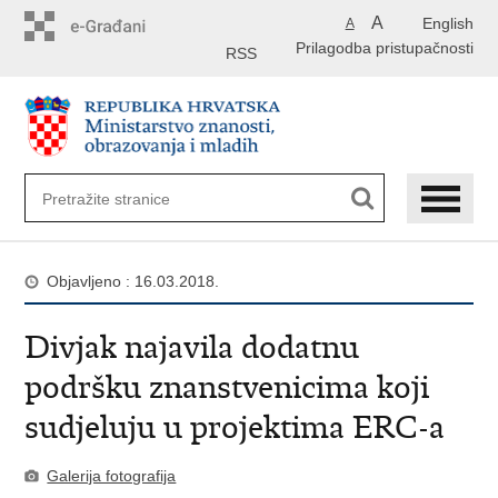
Preskoči
A
English
A
na
Prilagodba pristupačnosti
glavni
RSS
sadržaj
Objavljeno : 16.03.2018.
Divjak najavila dodatnu
podršku znanstvenicima koji
sudjeluju u projektima ERC-a
Galerija fotografija