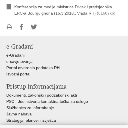
Konferencija za medije ministrice Divjak i predsjednika
ERC-a Bourguignona (16.3.2018., Vlada RH)
(81687kb)
Ispiši
Podijeli
Podijeli
stranicu
na
na
e-Građani
Facebooku
Twitteru
e-Građani
e-savjetovanja
Portal otvorenih podataka RH
Izvozni portal
Pristup informacijama
Dokumenti, zakonski i podzakonski akti
PSC - Jedinstvena kontaktna točka za usluge
Službenica za informiranje
Javna nabava
Strategija, planovi i izvješća
Savjetovanja sa zainteresiranom javnošću