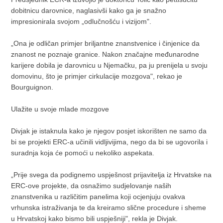
dobitnicu darovnice, naglasivši kako ga je snažno
impresionirala svojom „odlučnošću i vizijom".
„Ona je odličan primjer briljantne znanstvenice i činjenice da
znanost ne poznaje granice. Nakon značajne međunarodne
karijere dobila je darovnicu u Njemačku, pa ju prenijela u svoju
domovinu, što je primjer cirkulacije mozgova", rekao je
Bourguignon.
Ulažite u svoje mlade mozgove
Divjak je istaknula kako je njegov posjet iskorišten ne samo da
bi se projekti ERC-a učinili vidljivijima, nego da bi se ugovorila i
suradnja koja će pomoći u nekoliko aspekata.
„Prije svega da podignemo uspješnost prijavitelja iz Hrvatske na
ERC-ove projekte, da osnažimo sudjelovanje naših
znanstvenika u različitim panelima koji ocjenjuju ovakva
vrhunska istraživanja te da kreiramo slične procedure i sheme
u Hrvatskoj kako bismo bili uspješniji", rekla je Divjak.