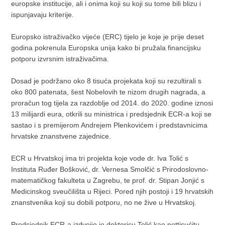
europske institucije, ali i onima koji su koji su tome bili blizu i
ispunjavaju kriterije.
Europsko istraživačko vijeće (ERC) tijelo je koje je prije deset
godina pokrenula Europska unija kako bi pružala financijsku
potporu izvrsnim istraživačima.
Dosad je podržano oko 8 tisuća projekata koji su rezultirali s
oko 800 patenata, šest Nobelovih te nizom drugih nagrada, a
proračun tog tijela za razdoblje od 2014. do 2020. godine iznosi
13 milijardi eura, otkrili su ministrica i predsjednik ECR-a koji se
sastao i s premijerom Andrejem Plenkovićem i predstavnicima
hrvatske znanstvene zajednice.
ECR u Hrvatskoj ima tri projekta koje vode dr. Iva Tolić s
Instituta Ruđer Bošković, dr. Vernesa Smolčić s Prirodoslovno-
matematičkog fakulteta u Zagrebu, te prof. dr. Stipan Jonjić s
Medicinskog sveučilišta u Rijeci. Pored njih postoji i 19 hrvatskih
znanstvenika koji su dobili potporu, no ne žive u Hrvatskoj.
Predsjednik ECR-a izdvojio je doktoricu Tolić kao pettisućitu