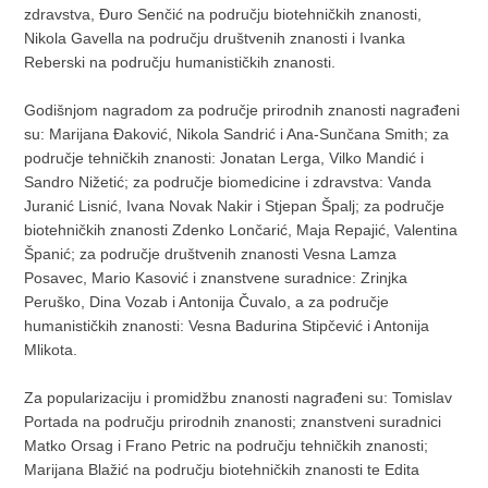
zdravstva, Đuro Senčić na području biotehničkih znanosti,
Nikola Gavella na području društvenih znanosti i Ivanka
Reberski na području humanističkih znanosti.
Godišnjom nagradom za područje prirodnih znanosti nagrađeni
su: Marijana Đaković, Nikola Sandrić i Ana-Sunčana Smith; za
područje tehničkih znanosti: Jonatan Lerga, Vilko Mandić i
Sandro Nižetić; za područje biomedicine i zdravstva: Vanda
Juranić Lisnić, Ivana Novak Nakir i Stjepan Špalj; za područje
biotehničkih znanosti Zdenko Lončarić, Maja Repajić, Valentina
Španić; za područje društvenih znanosti Vesna Lamza
Posavec, Mario Kasović i znanstvene suradnice: Zrinjka
Peruško, Dina Vozab i Antonija Čuvalo, a za područje
humanističkih znanosti: Vesna Badurina Stipčević i Antonija
Mlikota.
Za popularizaciju i promidžbu znanosti nagrađeni su: Tomislav
Portada na području prirodnih znanosti; znanstveni suradnici
Matko Orsag i Frano Petric na području tehničkih znanosti;
Marijana Blažić na području biotehničkih znanosti te Edita