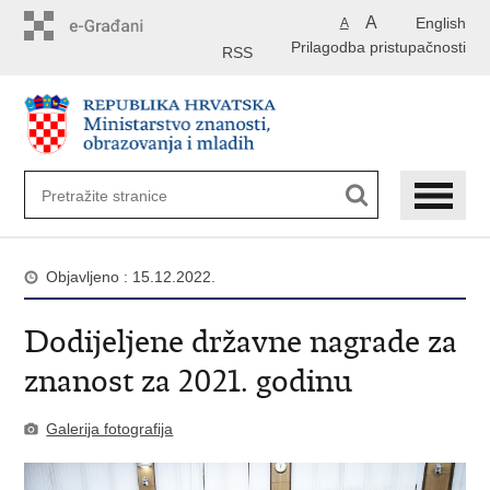
Preskoči
A
English
A
na
Prilagodba pristupačnosti
glavni
RSS
sadržaj
Objavljeno : 15.12.2022.
Dodijeljene državne nagrade za
znanost za 2021. godinu
Galerija fotografija