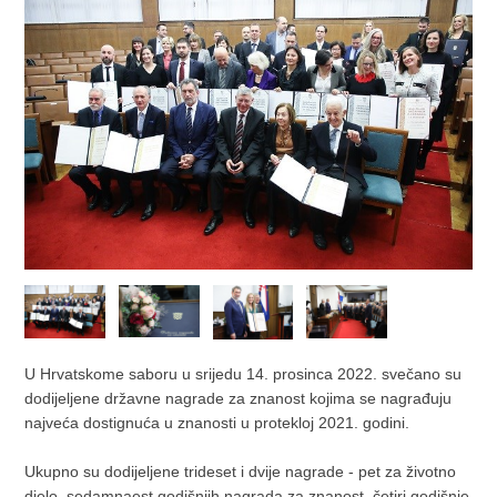
U Hrvatskome saboru u srijedu 14. prosinca 2022. svečano su
dodijeljene državne nagrade za znanost kojima se nagrađuju
najveća dostignuća u znanosti u protekloj 2021. godini.
Ukupno su dodijeljene trideset i dvije nagrade - pet za životno
djelo, sedamnaest godišnjih nagrada za znanost, četiri godišnje