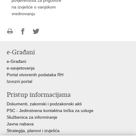
povjerenstva za prigovore
na izvješće o vanjskom
vrednovanju
Ispiši
Podijeli
Podijeli
stranicu
na
na
e-Građani
Facebooku
Twitteru
e-Građani
e-savjetovanja
Portal otvorenih podataka RH
Izvozni portal
Pristup informacijama
Dokumenti, zakonski i podzakonski akti
PSC - Jedinstvena kontaktna točka za usluge
Službenica za informiranje
Javna nabava
Strategija, planovi i izvješća