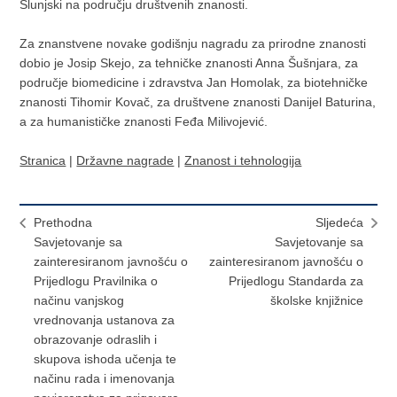
Slunjski na području društvenih znanosti.
Za znanstvene novake godišnju nagradu za prirodne znanosti
dobio je Josip Skejo, za tehničke znanosti Anna Šušnjara, za
područje biomedicine i zdravstva Jan Homolak, za biotehničke
znanosti Tihomir Kovač, za društvene znanosti Danijel Baturina,
a za humanističke znanosti Feđa Milivojević.
Stranica
|
Državne nagrade
|
Znanost i tehnologija
Prethodna
Sljedeća
Savjetovanje sa
Savjetovanje sa
zainteresiranom javnošću o
zainteresiranom javnošću o
Prijedlogu Pravilnika o
Prijedlogu Standarda za
načinu vanjskog
školske knjižnice
vrednovanja ustanova za
obrazovanje odraslih i
skupova ishoda učenja te
načinu rada i imenovanja