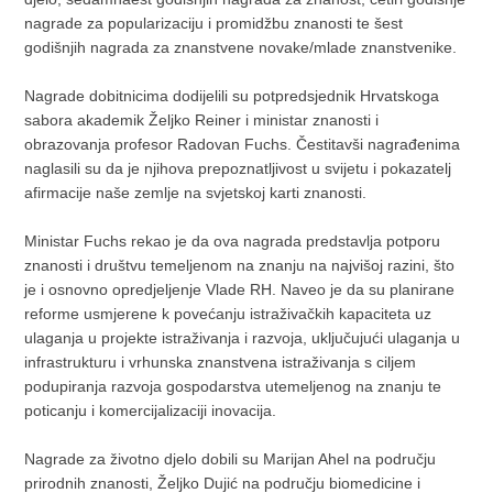
nagrade za popularizaciju i promidžbu znanosti te šest
godišnjih nagrada za znanstvene novake/mlade znanstvenike.
Nagrade dobitnicima dodijelili su potpredsjednik Hrvatskoga
sabora akademik Željko Reiner i ministar znanosti i
obrazovanja profesor Radovan Fuchs. Čestitavši nagrađenima
naglasili su da je njihova prepoznatljivost u svijetu i pokazatelj
afirmacije naše zemlje na svjetskoj karti znanosti.
Ministar Fuchs rekao je da ova nagrada predstavlja potporu
znanosti i društvu temeljenom na znanju na najvišoj razini, što
je i osnovno opredjeljenje Vlade RH. Naveo je da su planirane
reforme usmjerene k povećanju istraživačkih kapaciteta uz
ulaganja u projekte istraživanja i razvoja, uključujući ulaganja u
infrastrukturu i vrhunska znanstvena istraživanja s ciljem
podupiranja razvoja gospodarstva utemeljenog na znanju te
poticanju i komercijalizaciji inovacija.
Nagrade za životno djelo dobili su Marijan Ahel na području
prirodnih znanosti, Željko Dujić na području biomedicine i