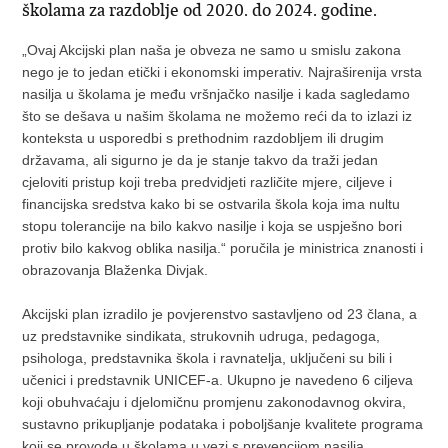
školama za razdoblje od 2020. do 2024. godine.
„Ovaj Akcijski plan naša je obveza ne samo u smislu zakona
nego je to jedan etički i ekonomski imperativ. Najraširenija vrsta
nasilja u školama je među vršnjačko nasilje i kada sagledamo
što se dešava u našim školama ne možemo reći da to izlazi iz
konteksta u usporedbi s prethodnim razdobljem ili drugim
državama, ali sigurno je da je stanje takvo da traži jedan
cjeloviti pristup koji treba predvidjeti različite mjere, ciljeve i
financijska sredstva kako bi se ostvarila škola koja ima nultu
stopu tolerancije na bilo kakvo nasilje i koja se uspješno bori
protiv bilo kakvog oblika nasilja.“ poručila je ministrica znanosti i
obrazovanja Blaženka Divjak.
Akcijski plan izradilo je povjerenstvo sastavljeno od 23 člana, a
uz predstavnike sindikata, strukovnih udruga, pedagoga,
psihologa, predstavnika škola i ravnatelja, uključeni su bili i
učenici i predstavnik UNICEF-a. Ukupno je navedeno 6 ciljeva
koji obuhvaćaju i djelomičnu promjenu zakonodavnog okvira,
sustavno prikupljanje podataka i poboljšanje kvalitete programa
koji se provode u školama u vezi s prevencijom nasilja.