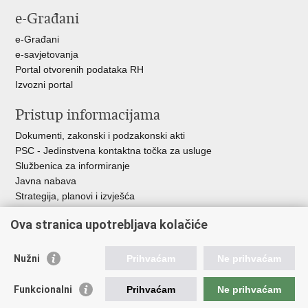
stranicu
na
na
e-Građani
Facebooku
Twitteru
e-Građani
e-savjetovanja
Portal otvorenih podataka RH
Izvozni portal
Pristup informacijama
Dokumenti, zakonski i podzakonski akti
PSC - Jedinstvena kontaktna točka za usluge
Službenica za informiranje
Javna nabava
Strategija, planovi i izvješća
Savjetovanja sa zainteresiranom javnošću
Ova stranica upotrebljava kolačiće
Nužni
Prihvaćam
Ne prihvaćam
Korisne poveznice
Funkcionalni
Prihvaćam
Ne prihvaćam
Vlada RH
AZOO