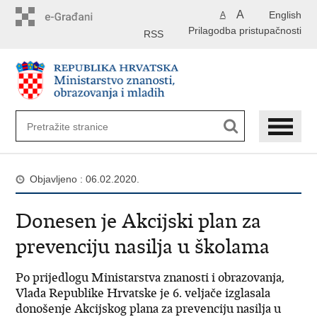
Preskoči
A
English
A
na
Prilagodba pristupačnosti
glavni
RSS
sadržaj
Objavljeno : 06.02.2020.
Donesen je Akcijski plan za
prevenciju nasilja u školama
Po prijedlogu Ministarstva znanosti i obrazovanja,
Vlada Republike Hrvatske je 6. veljače izglasala
donošenje Akcijskog plana za prevenciju nasilja u