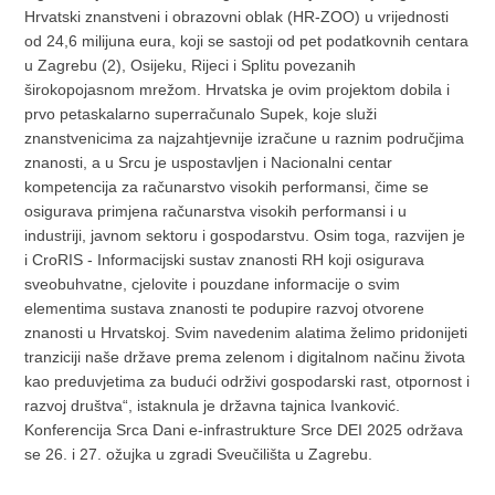
Hrvatski znanstveni i obrazovni oblak (HR-ZOO) u vrijednosti
od 24,6 milijuna eura, koji se sastoji od pet podatkovnih centara
u Zagrebu (2), Osijeku, Rijeci i Splitu povezanih
širokopojasnom mrežom. Hrvatska je ovim projektom dobila i
prvo petaskalarno superračunalo Supek, koje služi
znanstvenicima za najzahtjevnije izračune u raznim područjima
znanosti, a u Srcu je uspostavljen i Nacionalni centar
kompetencija za računarstvo visokih performansi, čime se
osigurava primjena računarstva visokih performansi i u
industriji, javnom sektoru i gospodarstvu. Osim toga, razvijen je
i CroRIS - Informacijski sustav znanosti RH koji osigurava
sveobuhvatne, cjelovite i pouzdane informacije o svim
elementima sustava znanosti te podupire razvoj otvorene
znanosti u Hrvatskoj. Svim navedenim alatima želimo pridonijeti
tranziciji naše države prema zelenom i digitalnom načinu života
kao preduvjetima za budući održivi gospodarski rast, otpornost i
razvoj društva“, istaknula je državna tajnica Ivanković.
Konferencija Srca Dani e-infrastrukture Srce DEI 2025 održava
se 26. i 27. ožujka u zgradi Sveučilišta u Zagrebu.