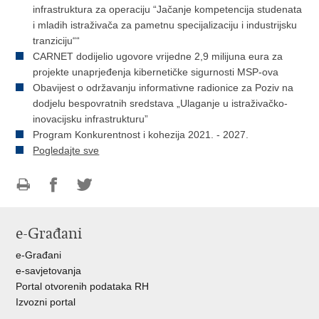
infrastruktura za operaciju “Jačanje kompetencija studenata
i mladih istraživača za pametnu specijalizaciju i industrijsku
tranziciju““
CARNET dodijelio ugovore vrijedne 2,9 milijuna eura za
projekte unaprjeđenja kibernetičke sigurnosti MSP-ova
Obavijest o održavanju informativne radionice za Poziv na
dodjelu bespovratnih sredstava „Ulaganje u istraživačko-
inovacijsku infrastrukturu”
Program Konkurentnost i kohezija 2021. - 2027.
Pogledajte sve
Ispiši
Podijeli
Podijeli
stranicu
na
na
e-Građani
Facebooku
Twitteru
e-Građani
e-savjetovanja
Portal otvorenih podataka RH
Izvozni portal