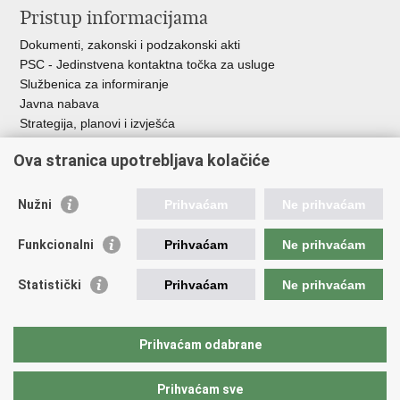
Pristup informacijama
Dokumenti, zakonski i podzakonski akti
PSC - Jedinstvena kontaktna točka za usluge
Službenica za informiranje
Javna nabava
Strategija, planovi i izvješća
Savjetovanja sa zainteresiranom javnošću
Ova stranica upotrebljava kolačiće
Nužni
Prihvaćam
Ne prihvaćam
Korisne poveznice
Funkcionalni
Prihvaćam
Ne prihvaćam
Vlada RH
AZOO
Statistički
Prihvaćam
Ne prihvaćam
ASOO
AMPEU
CARNET
Prihvaćam odabrane
NCVVO
Prihvaćam sve