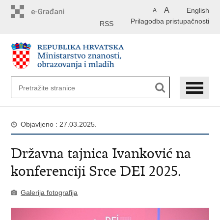
Preskoči
A
English
A
na
Prilagodba pristupačnosti
glavni
RSS
sadržaj
Objavljeno : 27.03.2025.
Državna tajnica Ivanković na
konferenciji Srce DEI 2025.
Galerija fotografija