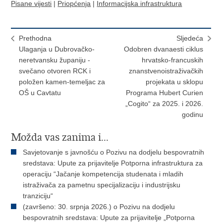
Pisane vijesti
|
Priopćenja
|
Informacijska infrastruktura
Prethodna
Sljedeća
Ulaganja u Dubrovačko-
Odobren dvanaesti ciklus
neretvansku županiju -
hrvatsko-francuskih
svečano otvoren RCK i
znanstvenoistraživačkih
položen kamen-temeljac za
projekata u sklopu
OŠ u Cavtatu
Programa Hubert Curien
„Cogito“ za 2025. i 2026.
godinu
Možda vas zanima i...
Savjetovanje s javnošću o Pozivu na dodjelu bespovratnih
sredstava: Upute za prijavitelje Potporna infrastruktura za
operaciju “Jačanje kompetencija studenata i mladih
istraživača za pametnu specijalizaciju i industrijsku
tranziciju“
(završeno: 30. srpnja 2026.) o Pozivu na dodjelu
bespovratnih sredstava: Upute za prijavitelje „Potporna