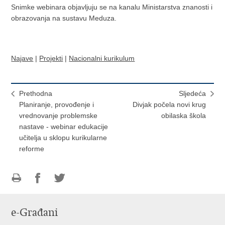
Snimke webinara objavljuju se na kanalu Ministarstva znanosti i
obrazovanja na sustavu Meduza.
Najave
|
Projekti
|
Nacionalni kurikulum
Prethodna
Sljedeća
Planiranje, provođenje i
Divjak počela novi krug
vrednovanje problemske
obilaska škola
nastave - webinar edukacije
učitelja u sklopu kurikularne
reforme
Ispiši
Podijeli
Podijeli
stranicu
na
na
e-Građani
Facebooku
Twitteru