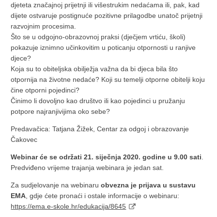
djeteta značajnoj prijetnji ili višestrukim nedaćama ili, pak, kad
dijete ostvaruje postignuće pozitivne prilagodbe unatoč prijetnji
razvojnim procesima.
Što se u odgojno-obrazovnoj praksi (dječjem vrtiću, školi)
pokazuje iznimno učinkovitim u poticanju otpornosti u ranjive
djece?
Koja su to obiteljska obilježja važna da bi djeca bila što
otpornija na životne nedaće? Koji su temelji otporne obitelji koju
čine otporni pojedinci?
Činimo li dovoljno kao društvo ili kao pojedinci u pružanju
potpore najranjivijima oko sebe?
Predavačica: Tatjana Žižek, Centar za odgoj i obrazovanje
Čakovec
Webinar će se održati 21. siječnja 2020. godine u 9.00 sati
.
Predviđeno vrijeme trajanja webinara je jedan sat.
Za sudjelovanje na webinaru
obvezna je prijava u sustavu
EMA
, gdje ćete pronaći i ostale informacije o webinaru:
https://ema.e-skole.hr/edukacija/8645