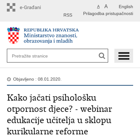
Preskoči
A
English
A
na
Prilagodba pristupačnosti
glavni
RSS
sadržaj
Objavljeno : 08.01.2020.
Kako jačati psihološku
otpornost djece? - webinar
edukacije učitelja u sklopu
kurikularne reforme