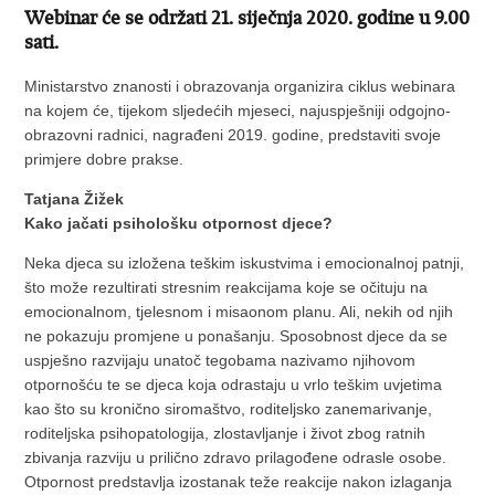
Webinar će se održati 21. siječnja 2020. godine u 9.00
sati.
Ministarstvo znanosti i obrazovanja organizira ciklus webinara
na kojem će, tijekom sljedećih mjeseci, najuspješniji odgojno-
obrazovni radnici, nagrađeni 2019. godine, predstaviti svoje
primjere dobre prakse.
Tatjana Žižek
Kako jačati psihološku otpornost djece?
Neka djeca su izložena teškim iskustvima i emocionalnoj patnji,
što može rezultirati stresnim reakcijama koje se očituju na
emocionalnom, tjelesnom i misaonom planu. Ali, nekih od njih
ne pokazuju promjene u ponašanju. Sposobnost djece da se
uspješno razvijaju unatoč tegobama nazivamo njihovom
otpornošću te se djeca koja odrastaju u vrlo teškim uvjetima
kao što su kronično siromaštvo, roditeljsko zanemarivanje,
roditeljska psihopatologija, zlostavljanje i život zbog ratnih
zbivanja razviju u prilično zdravo prilagođene odrasle osobe.
Otpornost predstavlja izostanak teže reakcije nakon izlaganja