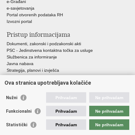
e-Građani
e-savjetovanja
Portal otvorenih podataka RH
Izvozni portal
Pristup informacijama
Dokumenti, zakonski i podzakonski akti
PSC - Jedinstvena kontaktna točka za usluge
Službenica za informiranje
Javna nabava
Strategija, planovi i izvješća
Savjetovanja sa zainteresiranom javnošću
Ova stranica upotrebljava kolačiće
Nužni
Prihvaćam
Ne prihvaćam
Korisne poveznice
Funkcionalni
Prihvaćam
Ne prihvaćam
Vlada RH
AZOO
Statistički
Prihvaćam
Ne prihvaćam
ASOO
AMPEU