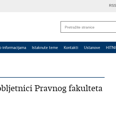
RS
p informacijama
Istaknute teme
Kontakti
Ustanove
HITN
bljetnici Pravnog fakulteta