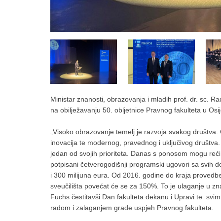
Ministar znanosti, obrazovanja i mladih prof. dr. sc. 
na obilježavanju 50. obljetnice Pravnog fakulteta u Osi
„Visoko obrazovanje temelj je razvoja svakog društva.
inovacija te modernog, pravednog i uključivog društva.
jedan od svojih prioriteta. Danas s ponosom mogu reći da
potpisani četverogodišnji programski ugovori sa svih dev
i 300 milijuna eura. Od 2016. godine do kraja provedb
sveučilišta povećat će se za 150%. To je ulaganje u zna
Fuchs čestitavši Dan fakulteta dekanu i Upravi te svi
radom i zalaganjem grade uspjeh Pravnog fakulteta.