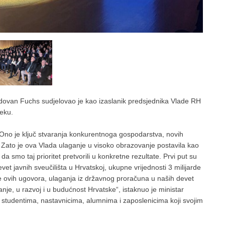
Radovan Fuchs sudjelovao je kao izaslanik predsjednika Vlade RH
jeku.
 Ono je ključ stvaranja konkurentnoga gospodarstva, novih
 Zato je ova Vlada ulaganje u visoko obrazovanje postavila kao
 smo taj prioritet pretvorili u konkretne rezultate. Prvi put su
et javnih sveučilišta u Hrvatskoj, ukupne vrijednosti 3 milijarde
e ovih ugovora, ulaganja iz državnog proračuna u naših devet
nje, u razvoj i u budućnost Hrvatske“, istaknuo je ministar
m studentima, nastavnicima, alumnima i zaposlenicima koji svojim