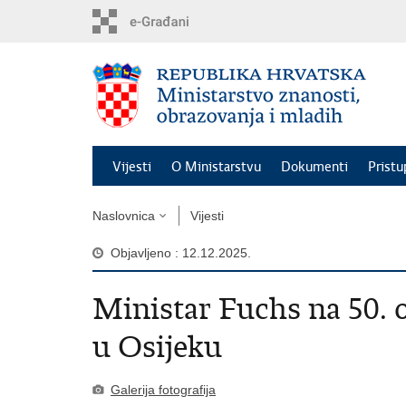
Preskoči
na
glavni
sadržaj
Vijesti
O Ministarstvu
Dokumenti
Pristu
Naslovnica
Vijesti
Objavljeno : 12.12.2025.
Ministar Fuchs na 50. o
u Osijeku
Galerija fotografija