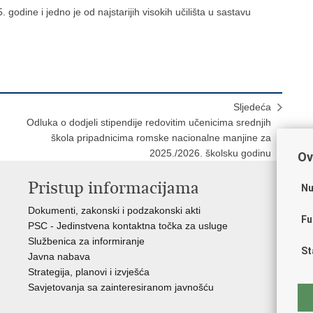
 godine i jedno je od najstarijih visokih učilišta u sastavu
Sljedeća
Odluka o dodjeli stipendije redovitim učenicima srednjih
škola pripadnicima romske nacionalne manjine za
2025./2026. školsku godinu
Ov
Pristup informacijama
K
Nu
Dokumenti, zakonski i podzakonski akti
Vl
Fu
PSC - Jedinstvena kontaktna točka za usluge
AZ
Službenica za informiranje
AS
St
Javna nabava
AM
Strategija, planovi i izvješća
CA
Savjetovanja sa zainteresiranom javnošću
NC