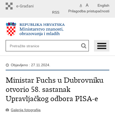
Preskoči
A
English
A
na
Prilagodba pristupačnosti
glavni
RSS
sadržaj
Objavljeno : 27.11.2024.
Ministar Fuchs u Dubrovniku
otvorio 58. sastanak
Upravljačkog odbora PISA-e
Galerija fotografija