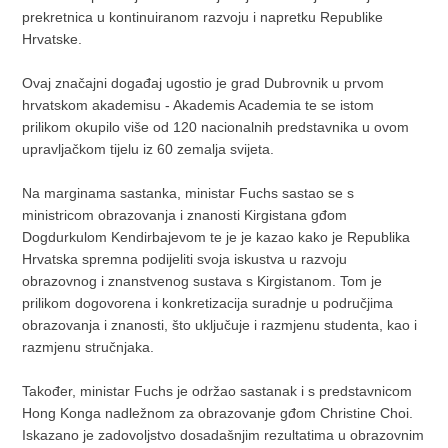
prekretnica u kontinuiranom razvoju i napretku Republike
Hrvatske.
Ovaj značajni događaj ugostio je grad Dubrovnik u prvom
hrvatskom akademisu - Akademis Academia te se istom
prilikom okupilo više od 120 nacionalnih predstavnika u ovom
upravljačkom tijelu iz 60 zemalja svijeta.
Na marginama sastanka, ministar Fuchs sastao se s
ministricom obrazovanja i znanosti Kirgistana gđom
Dogdurkulom Kendirbajevom te je je kazao kako je Republika
Hrvatska spremna podijeliti svoja iskustva u razvoju
obrazovnog i znanstvenog sustava s Kirgistanom. Tom je
prilikom dogovorena i konkretizacija suradnje u područjima
obrazovanja i znanosti, što uključuje i razmjenu studenta, kao i
razmjenu stručnjaka.
Također, ministar Fuchs je održao sastanak i s predstavnicom
Hong Konga nadležnom za obrazovanje gđom Christine Choi.
Iskazano je zadovoljstvo dosadašnjim rezultatima u obrazovnim