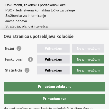
Dokumenti, zakonski i podzakonski akti
PSC - Jedinstvena kontaktna točka za usluge
Službenica za informiranje
Javna nabava
Strategija, planovi i izvješća
Savjetovanja sa zainteresiranom javnošću
Ova stranica upotrebljava kolačiće
Nužni
Prihvaćam
Ne prihvaćam
Korisne poveznice
Funkcionalni
Prihvaćam
Ne prihvaćam
Vlada RH
AZOO
Statistički
Prihvaćam
Ne prihvaćam
ASOO
AMPEU
CARNET
Prihvaćam odabrane
NCVVO
Prihvaćam sve
Povratak na vrh
Na ovoj mrežnoj stranci koriste se kolačići. Molimo Vas da