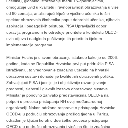
učenika), globalno istraživanje među 15-godišnjacima,
omogućuje uvid u kvalitetu i ravnopravnost obrazovanja u više
od 80 zemalja, analizirajući ključne vještine učenika te širi
spektar obrazovnih čimbenika poput dobrobiti učenika, njihovih
aspiracija i pedagoških pristupa. PISA Upravljački odbor
upravlja programom te određuje prioritete u kontekstu OECD-
ovih ciljeva i nadgleda poštivanje tih prioriteta tijekom
implementacije programa.
Ministar Fuchs je u svom obraćanju istaknuo kako je od 2006.
godine, kada se Republika Hrvatska prvi put pridružila PISA
istraživanju, to vrednovanje značajno utjecalo na hrvatski
obrazovni sustav i donošenje kvalitetnih obrazovnih politika.
Zahvaljujući PISA-i jasnije je i objektivnije razumijevanje
prednosti, slabosti i glavnih izazova obrazovnog sustava.
MInistar je ponovno zahvalio predstavnicima OECD-a na
potpori u procesu pristupanja RH ovoj međunarodnoj
organizaciji. Nakon održane rasprave o pristupanju Hrvatske
OECD-u u području obrazovanja prošlog tjedna u Parizu,
odrađen je ključni korak u dovršetku procesa pristupanja
OECD-u u području obrazovanja i vještina što je značajna