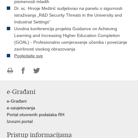
pismenosti mladih
Dr. sc. Hrvoje Meštrić sudjelovao na panelu o sigurnosti
istraživanja „R&D Security Threats in the University and
Industrial Settings“
Uvodna konferencija projekta Guidance on Achieving
Learning and Increasing Higher Education Completion
(GOAL) - Profesionalno usmjeravanje učenika i povećanje
završnosti visokog obrazovanja
Pogledajte sve
Ispiši
Podijeli
Podijeli
stranicu
na
na
e-Građani
Facebooku
Twitteru
e-Građani
e-savjetovanja
Portal otvorenih podataka RH
Izvozni portal
Pristup informacijama