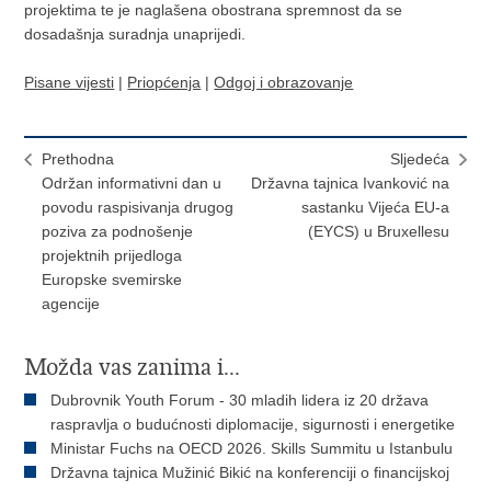
projektima te je naglašena obostrana spremnost da se
dosadašnja suradnja unaprijedi.
Pisane vijesti
|
Priopćenja
|
Odgoj i obrazovanje
Prethodna
Sljedeća
Održan informativni dan u
Državna tajnica Ivanković na
povodu raspisivanja drugog
sastanku Vijeća EU-a
poziva za podnošenje
(EYCS) u Bruxellesu
projektnih prijedloga
Europske svemirske
agencije
Možda vas zanima i...
Dubrovnik Youth Forum - 30 mladih lidera iz 20 država
raspravlja o budućnosti diplomacije, sigurnosti i energetike
Ministar Fuchs na OECD 2026. Skills Summitu u Istanbulu
Državna tajnica Mužinić Bikić na konferenciji o financijskoj