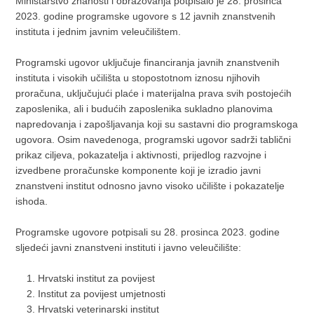
Ministarstvo znanosti i obrazovanja potpisalo je 28. prosinca
2023. godine programske ugovore s 12 javnih znanstvenih
instituta i jednim javnim veleučilištem.
Programski ugovor uključuje financiranja javnih znanstvenih
instituta i visokih učilišta u stopostotnom iznosu njihovih
proračuna, uključujući plaće i materijalna prava svih postojećih
zaposlenika, ali i budućih zaposlenika sukladno planovima
napredovanja i zapošljavanja koji su sastavni dio programskoga
ugovora. Osim navedenoga, programski ugovor sadrži tablični
prikaz ciljeva, pokazatelja i aktivnosti, prijedlog razvojne i
izvedbene proračunske komponente koji je izradio javni
znanstveni institut odnosno javno visoko učilište i pokazatelje
ishoda.
Programske ugovore potpisali su 28. prosinca 2023. godine
sljedeći javni znanstveni instituti i javno veleučilište:
Hrvatski institut za povijest
Institut za povijest umjetnosti
Hrvatski veterinarski institut