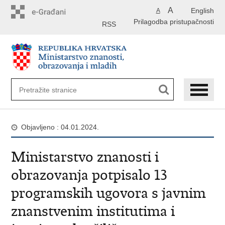
Preskoči
A
English
A
na
Prilagodba pristupačnosti
glavni
RSS
sadržaj
Objavljeno : 04.01.2024.
Ministarstvo znanosti i
obrazovanja potpisalo 13
programskih ugovora s javnim
znanstvenim institutima i