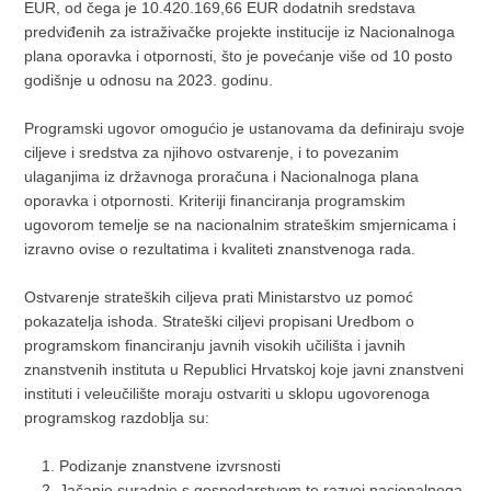
EUR, od čega je 10.420.169,66 EUR dodatnih sredstava
predviđenih za istraživačke projekte institucije iz Nacionalnoga
plana oporavka i otpornosti, što je povećanje više od 10 posto
godišnje u odnosu na 2023. godinu.
Programski ugovor omogućio je ustanovama da definiraju svoje
ciljeve i sredstva za njihovo ostvarenje, i to povezanim
ulaganjima iz državnoga proračuna i Nacionalnoga plana
oporavka i otpornosti. Kriteriji financiranja programskim
ugovorom temelje se na nacionalnim strateškim smjernicama i
izravno ovise o rezultatima i kvaliteti znanstvenoga rada.
Ostvarenje strateških ciljeva prati Ministarstvo uz pomoć
pokazatelja ishoda. Strateški ciljevi propisani Uredbom o
programskom financiranju javnih visokih učilišta i javnih
znanstvenih instituta u Republici Hrvatskoj koje javni znanstveni
instituti i veleučilište moraju ostvariti u sklopu ugovorenoga
programskog razdoblja su:
Podizanje znanstvene izvrsnosti
Jačanje suradnje s gospodarstvom te razvoj nacionalnoga