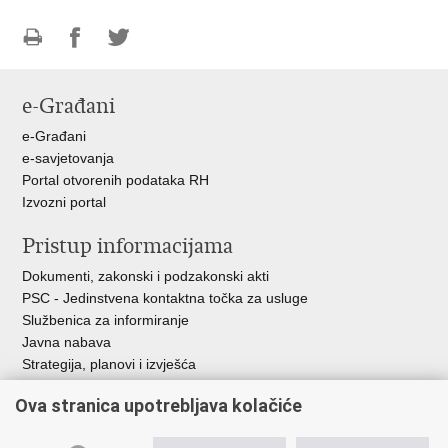
Ispiši
Podijeli
Podijeli
stranicu
na
na
e-Građani
Facebooku
Twitteru
e-Građani
e-savjetovanja
Portal otvorenih podataka RH
Izvozni portal
Pristup informacijama
Dokumenti, zakonski i podzakonski akti
PSC - Jedinstvena kontaktna točka za usluge
Službenica za informiranje
Javna nabava
Strategija, planovi i izvješća
Savjetovanja sa zainteresiranom javnošću
Ova stranica upotrebljava kolačiće