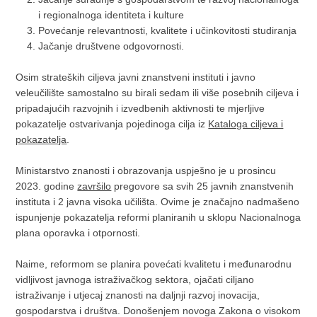
i regionalnoga identiteta i kulture
Povećanje relevantnosti, kvalitete i učinkovitosti studiranja
Jačanje društvene odgovornosti.
Osim strateških ciljeva javni znanstveni instituti i javno
veleučilište samostalno su birali sedam ili više posebnih ciljeva i
pripadajućih razvojnih i izvedbenih aktivnosti te mjerljive
pokazatelje ostvarivanja pojedinoga cilja iz
Kataloga ciljeva i
pokazatelja
.
Ministarstvo znanosti i obrazovanja uspješno je u prosincu
2023. godine
završilo
pregovore sa svih 25 javnih znanstvenih
instituta i 2 javna visoka učilišta. Ovime je značajno nadmašeno
ispunjenje pokazatelja reformi planiranih u sklopu Nacionalnoga
plana oporavka i otpornosti.
Naime, reformom se planira povećati kvalitetu i međunarodnu
vidljivost javnoga istraživačkog sektora, ojačati ciljano
istraživanje i utjecaj znanosti na daljnji razvoj inovacija,
gospodarstva i društva. Donošenjem novoga Zakona o visokom