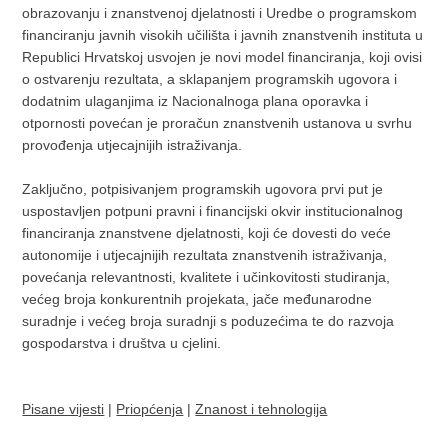
obrazovanju i znanstvenoj djelatnosti i Uredbe o programskom
financiranju javnih visokih učilišta i javnih znanstvenih instituta u
Republici Hrvatskoj usvojen je novi model financiranja, koji ovisi
o ostvarenju rezultata, a sklapanjem programskih ugovora i
dodatnim ulaganjima iz Nacionalnoga plana oporavka i
otpornosti povećan je proračun znanstvenih ustanova u svrhu
provođenja utjecajnijih istraživanja.
Zaključno, potpisivanjem programskih ugovora prvi put je
uspostavljen potpuni pravni i financijski okvir institucionalnog
financiranja znanstvene djelatnosti, koji će dovesti do veće
autonomije i utjecajnijih rezultata znanstvenih istraživanja,
povećanja relevantnosti, kvalitete i učinkovitosti studiranja,
većeg broja konkurentnih projekata, jače međunarodne
suradnje i većeg broja suradnji s poduzećima te do razvoja
gospodarstva i društva u cjelini.
Pisane vijesti
|
Priopćenja
|
Znanost i tehnologija