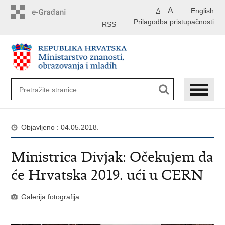
Preskoči
A
English
A
na
Prilagodba pristupačnosti
glavni
RSS
sadržaj
Objavljeno : 04.05.2018.
Ministrica Divjak: Očekujem da
će Hrvatska 2019. ući u CERN
Galerija fotografija