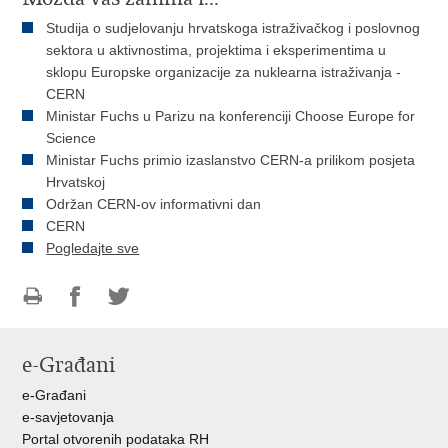
Studija o sudjelovanju hrvatskoga istraživačkog i poslovnog
sektora u aktivnostima, projektima i eksperimentima u
sklopu Europske organizacije za nuklearna istraživanja -
CERN
Ministar Fuchs u Parizu na konferenciji Choose Europe for
Science
Ministar Fuchs primio izaslanstvo CERN-a prilikom posjeta
Hrvatskoj
Održan CERN-ov informativni dan
CERN
Pogledajte sve
Ispiši
Podijeli
Podijeli
stranicu
na
na
e-Građani
Facebooku
Twitteru
e-Građani
e-savjetovanja
Portal otvorenih podataka RH