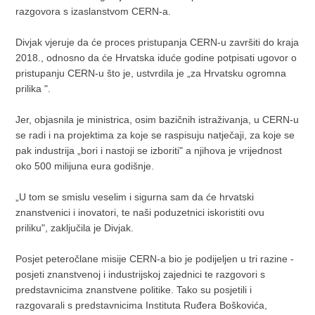
razgovora s izaslanstvom CERN-a.
Divjak vjeruje da će proces pristupanja CERN-u završiti do kraja
2018., odnosno da će Hrvatska iduće godine potpisati ugovor o
pristupanju CERN-u što je, ustvrdila je „za Hrvatsku ogromna
prilika ".
Jer, objasnila je ministrica, osim bazičnih istraživanja, u CERN-u
se radi i na projektima za koje se raspisuju natječaji, za koje se
pak industrija „bori i nastoji se izboriti" a njihova je vrijednost
oko 500 milijuna eura godišnje.
„U tom se smislu veselim i sigurna sam da će hrvatski
znanstvenici i inovatori, te naši poduzetnici iskoristiti ovu
priliku", zaključila je Divjak.
Posjet peteročlane misije CERN-a bio je podijeljen u tri razine -
posjeti znanstvenoj i industrijskoj zajednici te razgovori s
predstavnicima znanstvene politike. Tako su posjetili i
razgovarali s predstavnicima Instituta Ruđera Boškovića,