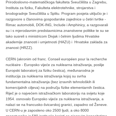
Prirodoslovno-matematičkoga fakulteta Sveučilišta u Zagrebu,
Instituta za fiziku, Fakulteta elektrotehnike, strojarstva i
brodogradnje Sveučilišta u Splitu. Program posjeta uključio je i
razgovore s članovima gospodarske zajednice u četiri tvrtke -
Rimac automobili, DOK-ING, Include i Amphinicy, a razgovarali
su i s mjerodavnim predstavnicima znanstvene politike te su se
tako susreli s ministricom Divjak i čelnim ljudima Hrvatske
akademije znanosti i umjetnosti (HAZU) i Hrvatske zaklada za
znanost (HRZZ).
CERN (akronim od franc. Conseil européen pour la recherche
nucléaire - Europsko vijeće za nuklearna istraživanja, poslije
Europski laboratorij za fiziku čestica), međunarodna je
institucija za nuklearna istraživanja kojoj su svrha
fundamentalna istraživanja (bez izravnih tehnoloških ili
komercijalnih ciljeva) na području fizike elementarnih čestica.
Riječ je o najvećem istraživačkom laboratoriju na svijetu koje
1954. osnovalo Europsko vijeće za nuklearna istraživanja, a
nalazi se na francusko-švicarskoj granici, zapadno od Ženeve.
U CERN-u je zaposleno oko 2500 ljudi, a oko 8000