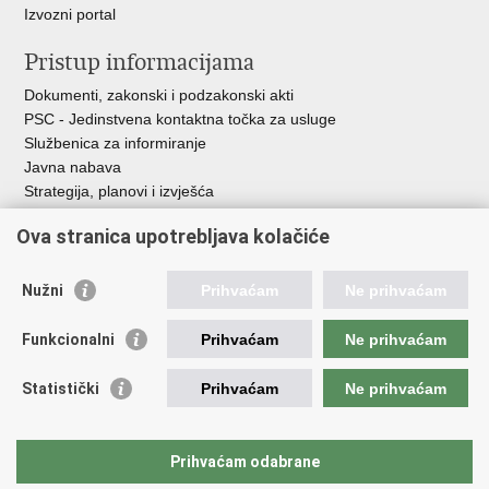
Izvozni portal
Pristup informacijama
Dokumenti, zakonski i podzakonski akti
PSC - Jedinstvena kontaktna točka za usluge
Službenica za informiranje
Javna nabava
Strategija, planovi i izvješća
Savjetovanja sa zainteresiranom javnošću
Ova stranica upotrebljava kolačiće
Nužni
Prihvaćam
Ne prihvaćam
Korisne poveznice
Funkcionalni
Prihvaćam
Ne prihvaćam
Vlada RH
AZOO
Statistički
Prihvaćam
Ne prihvaćam
ASOO
AMPEU
CARNET
Prihvaćam odabrane
NCVVO