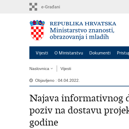
Preskoči
na
glavni
sadržaj
Vijesti
O Ministarstvu
Dokumenti
Pristu
Naslovnica
Vijesti
Objavljeno : 04.04.2022.
Najava informativnog
poziv na dostavu projek
godine