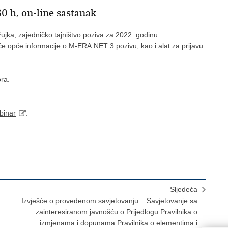
30 h, on-line sastanak
žujka, zajedničko tajništvo poziva za 2022. godinu
t će opće informacije o M-ERA.NET 3 pozivu, kao i alat za prijavu
ora.
binar
.
Sljedeća
Izvješće o provedenom savjetovanju − Savjetovanje sa
zainteresiranom javnošću o Prijedlogu Pravilnika o
izmjenama i dopunama Pravilnika o elementima i