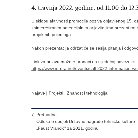
4. travnja 2022. godine, od 11.00 do 12.
U sklopu aktivnosti promocije poziva objavljenog 15. o
zainteresiranim potencijalnim prijaviteljima prezentira
projektnih prijedloga.
Nakon prezentacija održat će se sesija pitanja i odgov
Link za prijavu možete pronaći na sljedećoj poveznici:
https://www.m-era.net/events/call-2022-information-we
Najave
|
Projekti
|
Znanost i tehnologija
Prethodna
Odluka o dodjeli Državne nagrade tehničke kulture
„Faust Vrančić“ za 2021. godinu