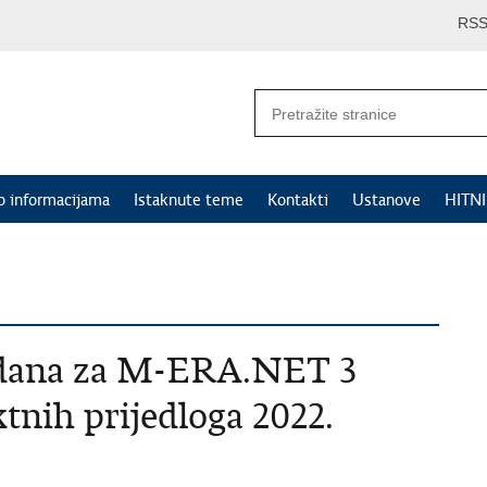
RS
p informacijama
Istaknute teme
Kontakti
Ustanove
HITN
 dana za M-ERA.NET 3
tnih prijedloga 2022.