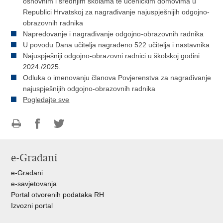
osnovnim i srednjim školama te učeničkim domovima u
Republici Hrvatskoj za nagrađivanje najuspješnijih odgojno-
obrazovnih radnika
Napredovanje i nagrađivanje odgojno-obrazovnih radnika
U povodu Dana učitelja nagrađeno 522 učitelja i nastavnika
Najuspješniji odgojno-obrazovni radnici u školskoj godini
2024./2025.
Odluka o imenovanju članova Povjerenstva za nagrađivanje
najuspješnijih odgojno-obrazovnih radnika
Pogledajte sve
Ispiši
Podijeli
Podijeli
stranicu
na
na
e-Građani
Facebooku
Twitteru
e-Građani
e-savjetovanja
Portal otvorenih podataka RH
Izvozni portal