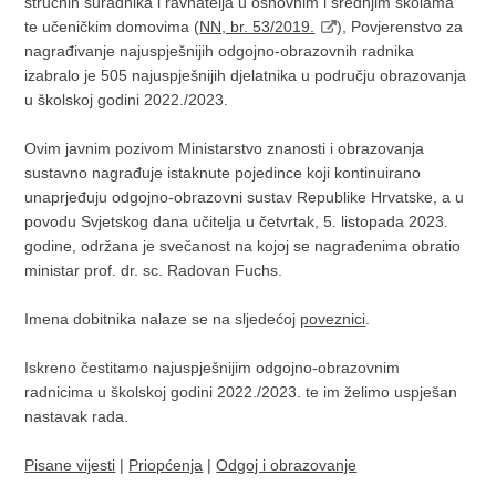
stručnih suradnika i ravnatelja u osnovnim i srednjim školama
te učeničkim domovima (
NN, br. 53/2019.
), Povjerenstvo za
nagrađivanje najuspješnijih odgojno-obrazovnih radnika
izabralo je 505 najuspješnijih djelatnika u području obrazovanja
u školskoj godini 2022./2023.
Ovim javnim pozivom Ministarstvo znanosti i obrazovanja
sustavno nagrađuje istaknute pojedince koji kontinuirano
unaprjeđuju odgojno-obrazovni sustav Republike Hrvatske, a u
povodu Svjetskog dana učitelja u četvrtak, 5. listopada 2023.
godine, održana je svečanost na kojoj se nagrađenima obratio
ministar prof. dr. sc. Radovan Fuchs.
Imena dobitnika nalaze se na sljedećoj
poveznici
.
Iskreno čestitamo najuspješnijim odgojno-obrazovnim
radnicima u školskoj godini 2022./2023. te im želimo uspješan
nastavak rada.
Pisane vijesti
|
Priopćenja
|
Odgoj i obrazovanje