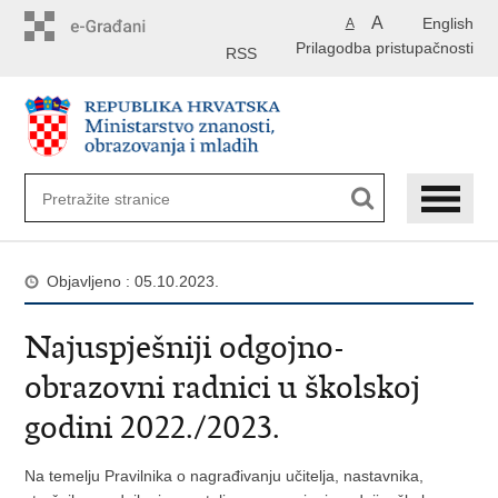
Preskoči
A
English
A
na
Prilagodba pristupačnosti
glavni
RSS
sadržaj
Objavljeno : 05.10.2023.
Najuspješniji odgojno-
obrazovni radnici u školskoj
godini 2022./2023.
Na temelju Pravilnika o nagrađivanju učitelja, nastavnika,