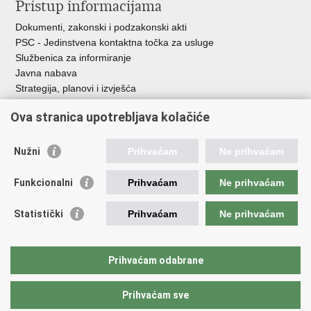
Pristup informacijama
Dokumenti, zakonski i podzakonski akti
PSC - Jedinstvena kontaktna točka za usluge
Službenica za informiranje
Javna nabava
Strategija, planovi i izvješća
Savjetovanja sa zainteresiranom javnošću
Ova stranica upotrebljava kolačiće
Nužni
Prihvaćam
Ne prihvaćam
Korisne poveznice
Funkcionalni
Prihvaćam
Ne prihvaćam
Vlada RH
AZOO
Statistički
Prihvaćam
Ne prihvaćam
ASOO
AMPEU
CARNET
Prihvaćam odabrane
NCVVO
Prihvaćam sve