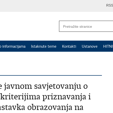
RS
p informacijama
Istaknute teme
Kontakti
Ustanove
HITN
e javnom savjetovanju o
kriterijima priznavanja i
astavka obrazovanja na