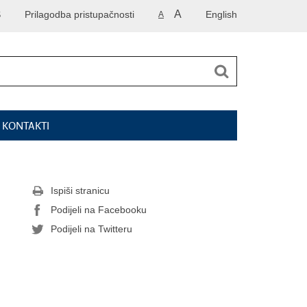
A
S
Prilagodba pristupačnosti
English
A
I KONTAKTI
Ispiši stranicu
Podijeli na Facebooku
Podijeli na Twitteru