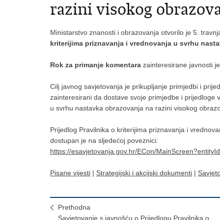
razini visokog obrazov
Ministarstvo znanosti i obrazovanja otvorilo je 5. trav
kriterijima priznavanja i vrednovanja u svrhu nas
Rok za primanje komentara
zainteresirane javnosti j
Cilj javnog savjetovanja je prikupljanje primjedbi i prij
zainteresirani da dostave svoje primjedbe i prijedloge v
u svrhu nastavka obrazovanja na razini visokog obrazo
Prijedlog Pravilnika o kriterijima priznavanja i vredn
dostupan je na sljedećoj poveznici:
https://esavjetovanja.gov.hr/ECon/MainScreen?entity
Pisane vijesti
|
Strategijski i akcijski dokumenti
|
Savjet
Prethodna
Savjetovanje s javnošću o Prijedlogu Pravilnika o