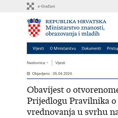
Preskoči
na
glavni
sadržaj
Vijesti
O Ministarstvu
Dokumenti
Pristu
Naslovnica
Vijesti
Objavljeno : 05.04.2024.
Obavijest o otvorenom
Prijedlogu Pravilnika o 
vrednovanja u svrhu n