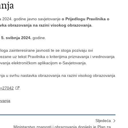
anja
nja 2024. godine javno savjetovanje
o Prijedlogu Pravilnika o
tavka obrazovanja na razini visokog obrazovanja
.
e
5. svibnja 2024.
godine.
edloga zainteresirane javnosti te se stoga pozivaju svi
ezane uz tekst Pravilnika o kriterijima priznavanja i vrednovanja
vanja elektroničkom aplikacijom e-Savjetovanja.
ovanja u svrhu nastavka obrazovanja na razini visokog obrazovanja
Id=27042
.
ovanja
Sljedeća
Ministarstvo znanosti i obrazovanja donijelo je Plan za