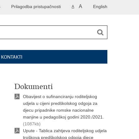
A
S
Prilagodba pristupačnosti
English
A
I KONTAKTI
Dokumenti
Obavijest o sufinanciranju roditeljskog
udjela u cijeni predškolskog odgoja za
djecu pripadnike romske nacionalne
manjine u pedagoškoj godini 2020./2021.
(1087kb)
Upute - Tablica zahtjeva roditeljskog udjela
troškova predškolskog odgoja djece