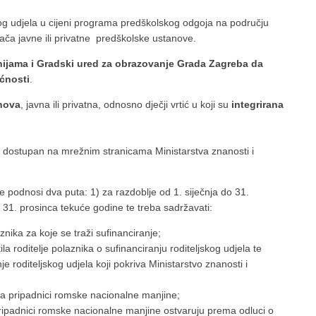
kog udjela u cijeni programa predškolskog odgoja na području
vača javne ili privatne predškolske ustanove.
ijama i Gradski ured za obrazovanje Grada Zagreba da
ćnosti
.
nova
, javna ili privatna, odnosno dječji vrtić u koji su
integrirana
je dostupan na mrežnim stranicama Ministarstva znanosti i
se podnosi dva puta: 1) za razdoblje od 1. siječnja do 31.
 31. prosinca tekuće godine te treba sadržavati:
znika za koje se traži sufinanciranje;
a roditelje polaznika o sufinanciranju roditeljskog udjela te
nje roditeljskog udjela koji pokriva Ministarstvo znanosti i
ca pripadnici romske nacionalne manjine;
 pripadnici romske nacionalne manjine ostvaruju prema odluci o