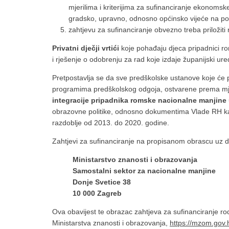
mjerilima i kriterijima za sufinanciranje ekonoms
gradsko, upravno, odnosno općinsko vijeće na po
zahtjevu za sufinanciranje obvezno treba priložiti
Privatni dječji vrtići
koje pohađaju djeca pripadnici r
i rješenje o odobrenju za rad koje izdaje županijski u
Pretpostavlja se da sve predškolske ustanove koje će po
programima predškolskog odgoja, ostvarene prema mjer
integracije pripadnika romske nacionalne manjine
obrazovne politike, odnosno dokumentima Vlade RH kao
razdoblje od 2013. do 2020. godine.
Zahtjevi za sufinanciranje na propisanom obrascu uz
Ministarstvo znanosti i obrazovanja
Samostalni sektor za nacionalne manjine
Donje Svetice 38
10 000 Zagreb
Ova obavijest te obrazac zahtjeva za sufinanciranje ro
Ministarstva znanosti i obrazovanja,
https://mzom.gov.