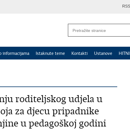
RS
p informacijama
Istaknute teme
Kontakti
Ustanove
HITN
nju roditeljskog udjela u
oja za djecu pripadnike
jine u pedagoškoj godini