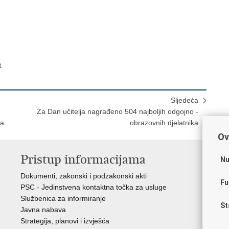
e
Sljedeća
Za Dan učitelja nagrađeno 504 najboljih odgojno -
va
obrazovnih djelatnika
Ov
Pristup informacijama
K
Nu
Dokumenti, zakonski i podzakonski akti
Vl
Fu
PSC - Jedinstvena kontaktna točka za usluge
AZ
Službenica za informiranje
AS
St
Javna nabava
AM
Strategija, planovi i izvješća
CA