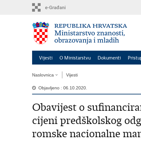
Preskoči
na
glavni
sadržaj
Vijesti
O Ministarstvu
Dokumenti
Pristu
Naslovnica
Vijesti
Objavljeno : 06.10.2020.
Obavijest o sufinancira
cijeni predškolskog odg
romske nacionalne man