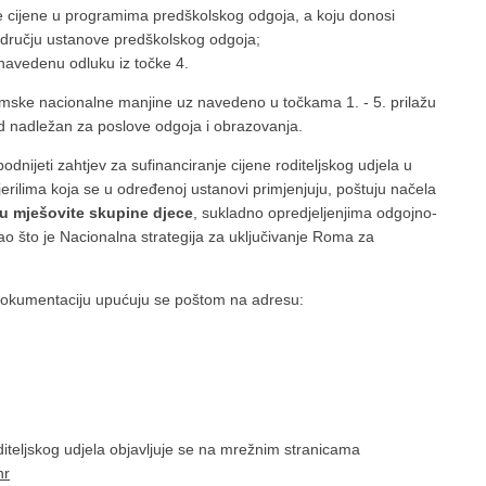
ke cijene u programima predškolskog odgoja, a koju donosi
dručju ustanove predškolskog odgoja;
 navedenu odluku iz točke 4.
omske nacionalne manjine uz navedeno u točkama 1. - 5. prilažu
red nadležan za poslove odgoja i obrazovanja.
dnijeti zahtjev za sufinanciranje cijene roditeljskog udjela u
ilima koja se u određenoj ustanovi primjenjuju, poštuju načela
 u mješovite skupine djece
, sukladno opredjeljenjima odgojno-
 što je Nacionalna strategija za uključivanje Roma za
 dokumentaciju upućuju se poštom na adresu:
diteljskog udjela objavljuje se na mrežnim stranicama
hr