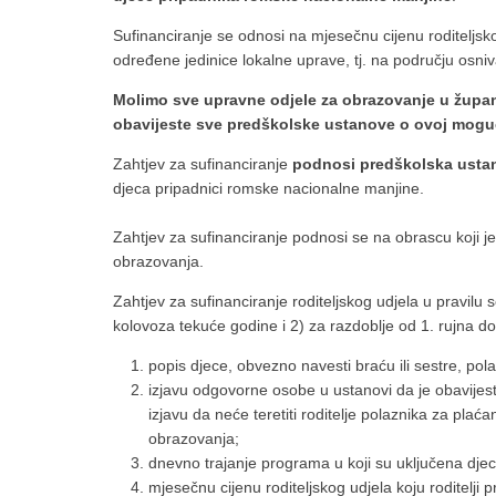
Sufinanciranje se odnosi na mjesečnu cijenu roditeljs
određene jedinice lokalne uprave, tj. na području osni
Molimo sve upravne odjele za obrazovanje u župan
obavijeste sve predškolske ustanove o ovoj mogu
Zahtjev za sufinanciranje
podnosi predškolska usta
djeca pripadnici romske nacionalne manjine.
Zahtjev za sufinanciranje podnosi se na obrascu koji 
obrazovanja.
Zahtjev za sufinanciranje roditeljskog udjela u pravilu 
kolovoza tekuće godine i 2) za razdoblje od 1. rujna do
popis djece, obvezno navesti braću ili sestre, pola
izjavu odgovorne osobe u ustanovi da je obavijestil
izjavu da neće teretiti roditelje polaznika za plaća
obrazovanja;
dnevno trajanje programa u koji su uključena dje
mjesečnu cijenu roditeljskog udjela koju roditelji