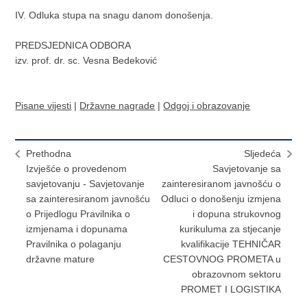
IV. Odluka stupa na snagu danom donošenja.
PREDSJEDNICA ODBORA
izv. prof. dr. sc. Vesna Bedeković
Pisane vijesti
|
Državne nagrade
|
Odgoj i obrazovanje
Prethodna
Sljedeća
Izvješće o provedenom
Savjetovanje sa
savjetovanju - Savjetovanje
zainteresiranom javnošću o
sa zainteresiranom javnošću
Odluci o donošenju izmjena
o Prijedlogu Pravilnika o
i dopuna strukovnog
izmjenama i dopunama
kurikuluma za stjecanje
Pravilnika o polaganju
kvalifikacije TEHNIČAR
državne mature
CESTOVNOG PROMETA u
obrazovnom sektoru
PROMET I LOGISTIKA