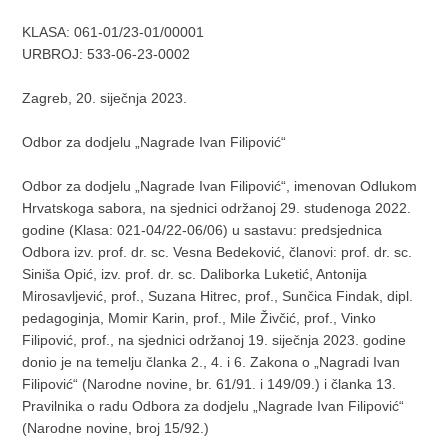
KLASA:
061-01/23-01/00001
URBROJ:
533-06-23-0002
Zagreb, 20. siječnja 2023.
Odbor za dodjelu „Nagrade Ivan Filipović“
Odbor za dodjelu „Nagrade Ivan Filipović“, imenovan Odlukom
Hrvatskoga sabora, na sjednici održanoj 29. studenoga 2022.
godine (Klasa: 021-04/22-06/06) u sastavu: predsjednica
Odbora izv. prof. dr. sc. Vesna Bedeković, članovi: prof. dr. sc.
Siniša Opić, izv. prof. dr. sc. Daliborka Luketić, Antonija
Mirosavljević, prof., Suzana Hitrec, prof., Sunčica Findak, dipl.
pedagoginja, Momir Karin, prof., Mile Živčić, prof., Vinko
Filipović, prof., na sjednici održanoj 19. siječnja 2023. godine
donio je na temelju članka 2., 4. i 6. Zakona o „Nagradi Ivan
Filipović“ (Narodne novine, br. 61/91. i 149/09.) i članka 13.
Pravilnika o radu Odbora za dodjelu „Nagrade Ivan Filipović“
(Narodne novine, broj 15/92.)