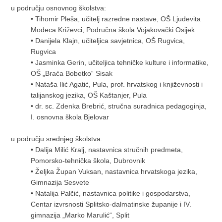
u području osnovnog školstva:
•
Tihomir Pleša, učitelj razredne nastave, OŠ Ljudevita
Modeca Križevci, Područna škola Vojakovački Osijek
•
Danijela Klajn, učiteljica savjetnica, OŠ Rugvica,
Rugvica
•
Jasminka Gerin, učiteljica tehničke kulture i informatike,
OŠ „Braća Bobetko“ Sisak
•
Nataša Ilić Agatić, Pula, prof. hrvatskog i književnosti i
talijanskog jezika, OŠ Kaštanjer, Pula
•
dr. sc. Zdenka Brebrić, stručna suradnica pedagoginja,
I. osnovna škola Bjelovar
u području srednjeg školstva:
•
Dalija Milić Kralj, nastavnica stručnih predmeta,
Pomorsko-tehnička škola, Dubrovnik
•
Željka Župan Vuksan, nastavnica hrvatskoga jezika,
Gimnazija Sesvete
•
Natalija Palčić, nastavnica politike i gospodarstva,
Centar izvrsnosti Splitsko-dalmatinske županije i IV.
gimnazija „Marko Marulić“, Split