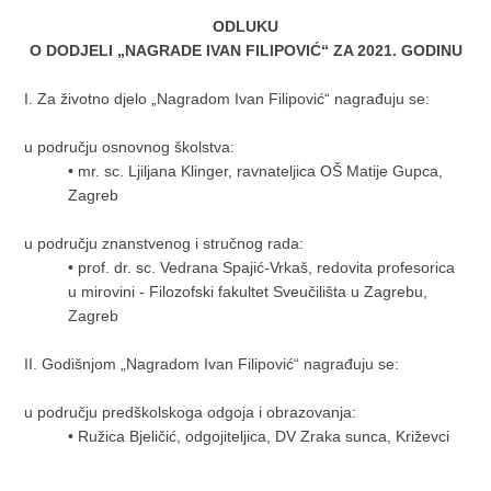
ODLUKU
O DODJELI „NAGRADE IVAN FILIPOVIĆ“ ZA 2021. GODINU
I. Za životno djelo „Nagradom Ivan Filipović“ nagrađuju se:
u području osnovnog školstva:
•
mr. sc. Ljiljana Klinger, ravnateljica OŠ Matije Gupca,
Zagreb
u području znanstvenog i stručnog rada:
•
prof. dr. sc. Vedrana Spajić-Vrkaš, redovita profesorica
u mirovini - Filozofski fakultet Sveučilišta u Zagrebu,
Zagreb
II. Godišnjom „Nagradom Ivan Filipović“ nagrađuju se:
u području predškolskoga odgoja i obrazovanja:
•
Ružica Bjeličić, odgojiteljica, DV Zraka sunca, Križevci