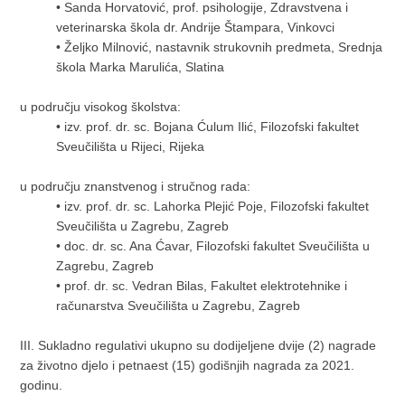
•
Sanda Horvatović, prof. psihologije, Zdravstvena i
veterinarska škola dr. Andrije Štampara, Vinkovci
•
Željko Milnović, nastavnik strukovnih predmeta, Srednja
škola Marka Marulića, Slatina
u području visokog školstva:
•
izv. prof. dr. sc. Bojana Ćulum Ilić, Filozofski fakultet
Sveučilišta u Rijeci, Rijeka
u području znanstvenog i stručnog rada:
•
izv. prof. dr. sc. Lahorka Plejić Poje, Filozofski fakultet
Sveučilišta u Zagrebu, Zagreb
•
doc. dr. sc. Ana Ćavar, Filozofski fakultet Sveučilišta u
Zagrebu, Zagreb
•
prof. dr. sc. Vedran Bilas, Fakultet elektrotehnike i
računarstva Sveučilišta u Zagrebu, Zagreb
III. Sukladno regulativi ukupno su dodijeljene dvije (2) nagrade
za životno djelo i petnaest (15) godišnjih nagrada za 2021.
godinu.