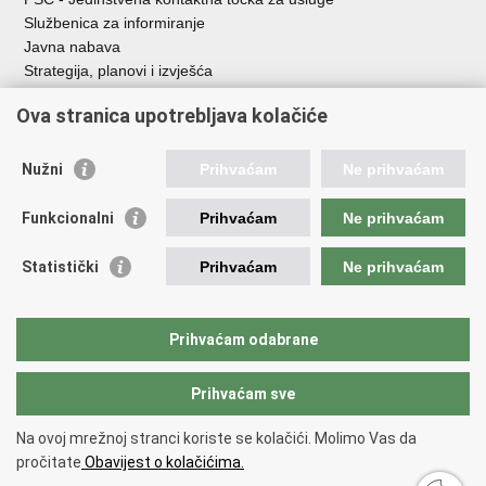
Službenica za informiranje
Javna nabava
Strategija, planovi i izvješća
Savjetovanja sa zainteresiranom javnošću
Ova stranica upotrebljava kolačiće
Nužni
Prihvaćam
Ne prihvaćam
Korisne poveznice
Funkcionalni
Prihvaćam
Ne prihvaćam
Vlada RH
AZOO
Statistički
Prihvaćam
Ne prihvaćam
ASOO
AMPEU
CARNET
Prihvaćam odabrane
NCVVO
Prihvaćam sve
Povratak na vrh
Na ovoj mrežnoj stranci koriste se kolačići. Molimo Vas da
Copyright © 2026 Ministarstvo znanosti, obrazovanja i mladih.
Uvjeti
pročitate
Obavijest o kolačićima.
korištenja
Izjava o pristupačnosti