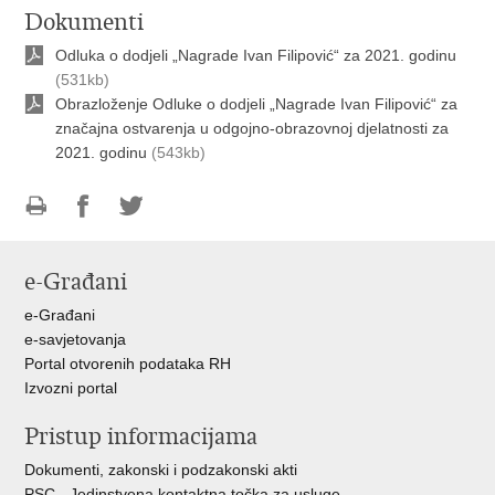
Dokumenti
Odluka o dodjeli „Nagrade Ivan Filipović“ za 2021. godinu
(531kb)
Obrazloženje Odluke o dodjeli „Nagrade Ivan Filipović“ za
značajna ostvarenja u odgojno-obrazovnoj djelatnosti za
2021. godinu
(543kb)
Ispiši
Podijeli
Podijeli
stranicu
na
na
e-Građani
Facebooku
Twitteru
e-Građani
e-savjetovanja
Portal otvorenih podataka RH
Izvozni portal
Pristup informacijama
Dokumenti, zakonski i podzakonski akti
PSC - Jedinstvena kontaktna točka za usluge