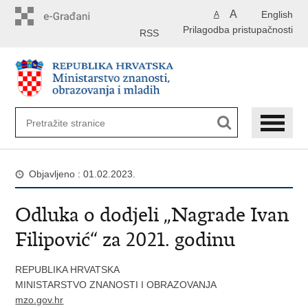
Preskoči
A
English
A
na
Prilagodba pristupačnosti
glavni
RSS
sadržaj
Objavljeno : 01.02.2023.
Odluka o dodjeli „Nagrade Ivan
Filipović“ za 2021. godinu
REPUBLIKA HRVATSKA
MINISTARSTVO ZNANOSTI I OBRAZOVANJA
mzo.gov.hr