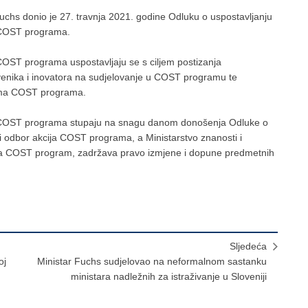
Fuchs donio je 27. travnja 2021. godine Odluku o uspostavljanju
a COST programa.
COST programa uspostavljaju se s ciljem postizanja
tvenika i inovatora na sudjelovanje u COST programu te
lima COST programa.
ja COST programa stupaju na snagu danom donošenja Odluke o
i odbor akcija COST programa, a Ministarstvo znanosti i
 za COST program, zadržava pravo izmjene i dopune predmetnih
Sljedeća
oj
Ministar Fuchs sudjelovao na neformalnom sastanku
ministara nadležnih za istraživanje u Sloveniji