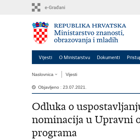
Preskoči
na
glavni
sadržaj
Vijesti
O Ministarstvu
Dokumenti
Pristu
Naslovnica
Vijesti
Objavljeno : 23.07.2021.
Odluka o uspostavljanj
nominacija u Upravni 
programa