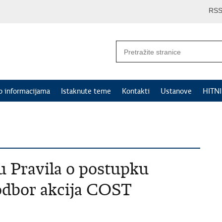
RS
p informacijama
Istaknute teme
Kontakti
Ustanove
HITN
u Pravila o postupku
odbor akcija COST