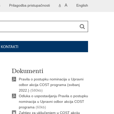
A
S
Prilagodba pristupačnosti
English
A
I KONTAKTI
Dokumenti
Pravila o postupku nominacija u Upravni
odbor akcija COST programa (svibanj
2022.)
(580kb)
Odluka o uspostavljanju Pravila o postupku
nominacija u Upravni odbor akcija COST
programa
(60kb)
Zahtjev za uključenjem u COST akciju