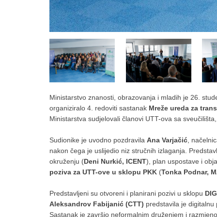
Ministarstvo znanosti, obrazovanja i mladih je 26. stu
organiziralo 4. redoviti sastanak
Mreže ureda za trans
Ministarstva sudjelovali članovi UTT-ova sa sveučilišta, f
Sudionike je uvodno pozdravila
Ana Varjačić
, načelni
nakon čega je uslijedio niz stručnih izlaganja. Predstavl
okruženju (
Deni Nurkić, ICENT
), plan uspostave i obj
poziva za UTT-ove u sklopu PKK
(
Tonka Podnar, 
Predstavljeni su otvoreni i planirani pozivi u sklopu
DIG
Aleksandrov Fabijanić (CTT)
predstavila je digitalnu
Sastanak je završio neformalnim druženjem i razmjeno