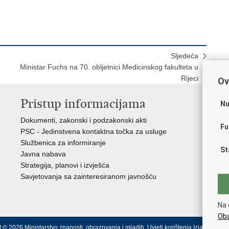
Sljedeća
Ministar Fuchs na 70. obljetnici Medicinskog fakulteta u
Rijeci
Ov
Pristup informacijama
K
Nu
Dokumenti, zakonski i podzakonski akti
Vl
Fu
PSC - Jedinstvena kontaktna točka za usluge
AZ
Službenica za informiranje
AS
St
Javna nabava
AM
Strategija, planovi i izvješća
CA
Savjetovanja sa zainteresiranom javnošću
NC
Na 
Oba
 © 2026 Ministarstvo znanosti, obrazovanja i mladih.
Uvjeti korištenja
Izjava o pris