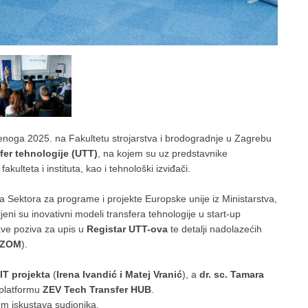
denoga 2025. na Fakultetu strojarstva i brodogradnje u Zagrebu
fer tehnologije (UTT)
, na kojem su uz predstavnike
akulteta i instituta, kao i tehnološki izviđači.
ca Sektora za programe i projekte Europske unije iz Ministarstva,
jeni su inovativni modeli transfera tehnologije u start-up
ave poziva za upis u
Registar UTT-ova
te detalji nadolazećih
MZOM
).
IT projekta
(
Irena Ivandić i Matej Vranić
), a
dr. sc. Tamara
 platformu
ZEV Tech Transfer HUB
.
m iskustava sudionika.