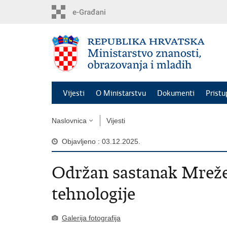
Preskoči
na
glavni
sadržaj
Vijesti
O Ministarstvu
Dokumenti
Pristu
Naslovnica
Vijesti
Objavljeno : 03.12.2025.
Održan sastanak Mreže 
tehnologije
Galerija fotografija