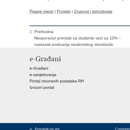
Pisane vijesti
|
Projekti
|
Znanost i tehnologija
Prethodna
Neoporezivi primitak za studente veći za 10% –
nastavak podizanja studentskog standarda
e-Građani
e-Građani
e-savjetovanja
Portal otvorenih podataka RH
Izvozni portal
Povratak na vrh
Copyright