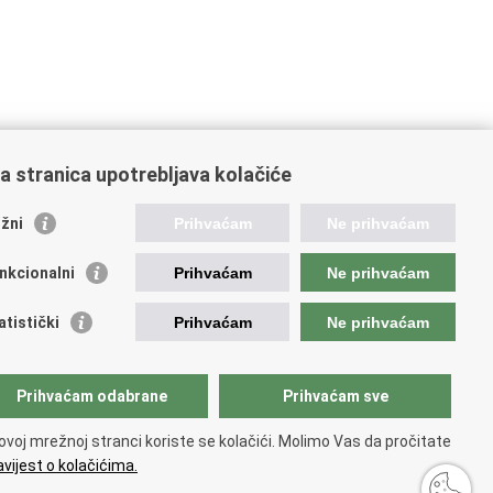
a stranica upotrebljava kolačiće
orisne poveznice
žni
Prihvaćam
Ne prihvaćam
ada RH
nkcionalni
Prihvaćam
Ne prihvaćam
OO
OO
atistički
Prihvaćam
Ne prihvaćam
PEU
RNET
VVO
Prihvaćam odabrane
Prihvaćam sve
ovoj mrežnoj stranci koriste se kolačići. Molimo Vas da pročitate
vijest o kolačićima.
tupačnosti