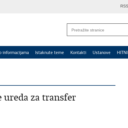
RS
p informacijama
Istaknute teme
Kontakti
Ustanove
HITN
ureda za transfer