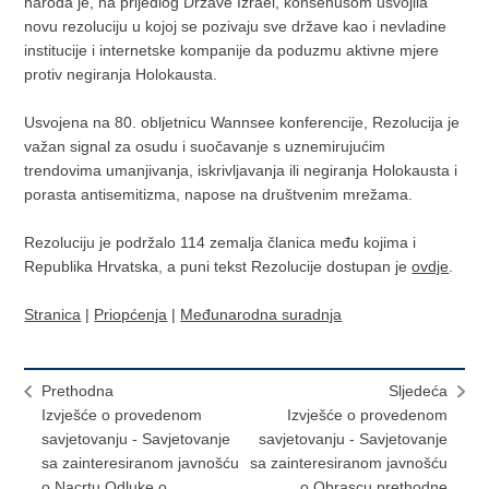
naroda je, na prijedlog Države Izrael, konsenusom usvojila
novu rezoluciju u kojoj se pozivaju sve države kao i nevladine
institucije i internetske kompanije da poduzmu aktivne mjere
protiv negiranja Holokausta.
Usvojena na 80. obljetnicu Wannsee konferencije, Rezolucija je
važan signal za osudu i suočavanje s uznemirujućim
trendovima umanjivanja, iskrivljavanja ili negiranja Holokausta i
porasta antisemitizma, napose na društvenim mrežama.
Rezoluciju je podržalo 114 zemalja članica među kojima i
Republika Hrvatska, a puni tekst Rezolucije dostupan je
ovdje
.
Stranica
|
Priopćenja
|
Međunarodna suradnja
Prethodna
Sljedeća
Izvješće o provedenom
Izvješće o provedenom
savjetovanju - Savjetovanje
savjetovanju - Savjetovanje
sa zainteresiranom javnošću
sa zainteresiranom javnošću
o Nacrtu Odluke o
o Obrascu prethodne