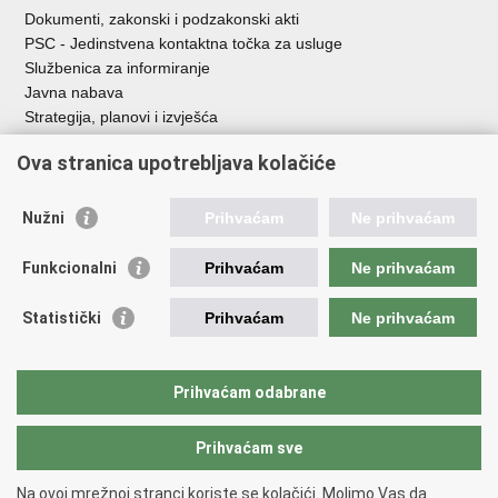
Dokumenti, zakonski i podzakonski akti
PSC - Jedinstvena kontaktna točka za usluge
Službenica za informiranje
Javna nabava
Strategija, planovi i izvješća
Savjetovanja sa zainteresiranom javnošću
Ova stranica upotrebljava kolačiće
Nužni
Prihvaćam
Ne prihvaćam
Korisne poveznice
Funkcionalni
Prihvaćam
Ne prihvaćam
Vlada RH
AZOO
Statistički
Prihvaćam
Ne prihvaćam
ASOO
AMPEU
CARNET
Prihvaćam odabrane
NCVVO
Prihvaćam sve
Povratak na vrh
Na ovoj mrežnoj stranci koriste se kolačići. Molimo Vas da