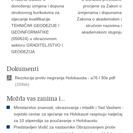
donošenju izmjena i dopuna
procjene za Zakon o
strukovnog kurikuluma za
izmjenama i dopunama
stjecanje kvalifikacije
Zakona o akademskim i
TEHNIČAR GEODEZIJE I
stručnim nazivima i
GEOINFORMATIKE
akademskom stupnju
(050624) u obrazovnom
sektoru GRADITELJSTVO I
GEODEZIJA
Dokumenti
Rezolucija protiv negiranja Holokausta - a76 l 30e.pdf
(204kb)
Možda vas zanima i...
Ministarstvo znanosti, obrazovanja i mladih i Yad Vashem -
svjetski centar za sjećanje na Holokaust raspisuju natječaj
za 10 stipendija za poučavanje o Holokaustu
Predstavljen Vodič za nastavnike Obrazovanjem protiv