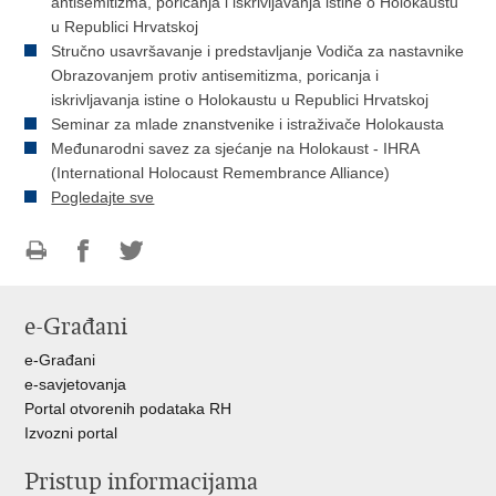
antisemitizma, poricanja i iskrivljavanja istine o Holokaustu
u Republici Hrvatskoj
Stručno usavršavanje i predstavljanje Vodiča za nastavnike
Obrazovanjem protiv antisemitizma, poricanja i
iskrivljavanja istine o Holokaustu u Republici Hrvatskoj
Seminar za mlade znanstvenike i istraživače Holokausta
Međunarodni savez za sjećanje na Holokaust - IHRA
(International Holocaust Remembrance Alliance)
Pogledajte sve
Ispiši
Podijeli
Podijeli
stranicu
na
na
e-Građani
Facebooku
Twitteru
e-Građani
e-savjetovanja
Portal otvorenih podataka RH
Izvozni portal
Pristup informacijama