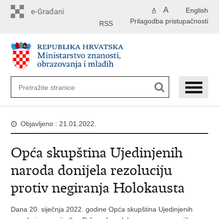
Preskoči
A
English
A
na
Prilagodba pristupačnosti
glavni
RSS
sadržaj
Objavljeno : 21.01.2022.
Opća skupština Ujedinjenih
naroda donijela rezoluciju
protiv negiranja Holokausta
Dana 20. siječnja 2022. godine Opća skupština Ujedinjenih