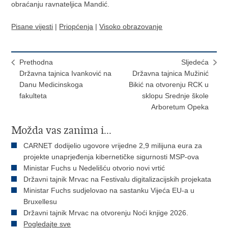
obraćanju ravnateljica Mandić.
Pisane vijesti
|
Priopćenja
|
Visoko obrazovanje
Prethodna
Sljedeća
Državna tajnica Ivanković na
Državna tajnica Mužinić
Danu Medicinskoga
Bikić na otvorenju RCK u
fakulteta
sklopu Srednje škole
Arboretum Opeka
Možda vas zanima i...
CARNET dodijelio ugovore vrijedne 2,9 milijuna eura za
projekte unaprjeđenja kibernetičke sigurnosti MSP-ova
Ministar Fuchs u Nedelišću otvorio novi vrtić
Državni tajnik Mrvac na Festivalu digitalizacijskih projekata
Ministar Fuchs sudjelovao na sastanku Vijeća EU-a u
Bruxellesu
Državni tajnik Mrvac na otvorenju Noći knjige 2026.
Pogledajte sve