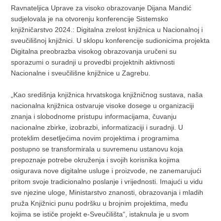
Ravnateljica Uprave za visoko obrazovanje Dijana Mandić
sudjelovala je na otvorenju konferencije Sistemsko
knjižničarstvo 2024.: Digitalna zrelost knjižnica u Nacionalnoj i
sveučilišnoj knjižnici. U sklopu konferencije sudionicima projekta
Digitalna preobrazba visokog obrazovanja uručeni su
sporazumi o suradnji u provedbi projektnih aktivnosti
Nacionalne i sveučilišne knjižnice u Zagrebu.
„Kao središnja knjižnica hrvatskoga knjižničnog sustava, naša
nacionalna knjižnica ostvaruje visoke dosege u organizaciji
znanja i slobodnome pristupu informacijama, čuvanju
nacionalne zbirke, izobrazbi, informatizaciji i suradnji. U
proteklim desetljećima novim projektima i programima
postupno se transformirala u suvremenu ustanovu koja
prepoznaje potrebe okruženja i svojih korisnika kojima
osigurava nove digitalne usluge i proizvode, ne zanemarujući
pritom svoje tradicionalno poslanje i vrijednosti. Imajući u vidu
sve njezine uloge, Ministarstvo znanosti, obrazovanja i mladih
pruža Knjižnici punu podršku u brojnim projektima, među
kojima se ističe projekt e-Sveučilišta“, istaknula je u svom