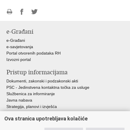
Ispiši
Podijeli
Podijeli
stranicu
na
na
e-Građani
Facebooku
Twitteru
e-Građani
e-savjetovanja
Portal otvorenih podataka RH
Izvozni portal
Pristup informacijama
Dokumenti, zakonski i podzakonski akti
PSC - Jedinstvena kontaktna točka za usluge
Službenica za informiranje
Javna nabava
Strategija, planovi i izvješća
Savjetovanja sa zainteresiranom javnošću
Ova stranica upotrebljava kolačiće