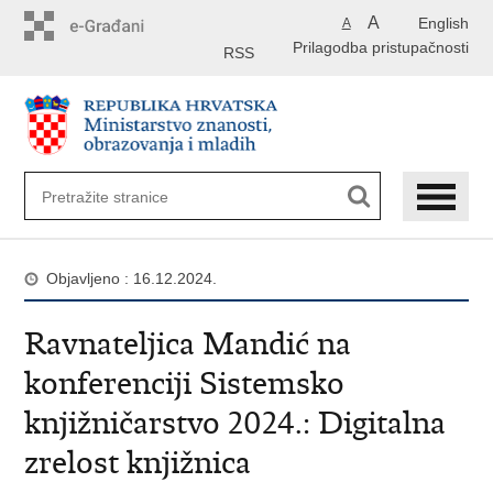
Preskoči
A
English
A
na
Prilagodba pristupačnosti
glavni
RSS
sadržaj
Objavljeno : 16.12.2024.
Ravnateljica Mandić na
konferenciji Sistemsko
knjižničarstvo 2024.: Digitalna
zrelost knjižnica