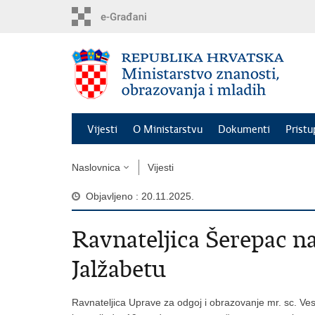
Preskoči
na
glavni
sadržaj
Vijesti
O Ministarstvu
Dokumenti
Pristu
Naslovnica
Vijesti
Objavljeno : 20.11.2025.
Ravnateljica Šerepac na
Jalžabetu
Ravnateljica Uprave za odgoj i obrazovanje mr. sc. Ve