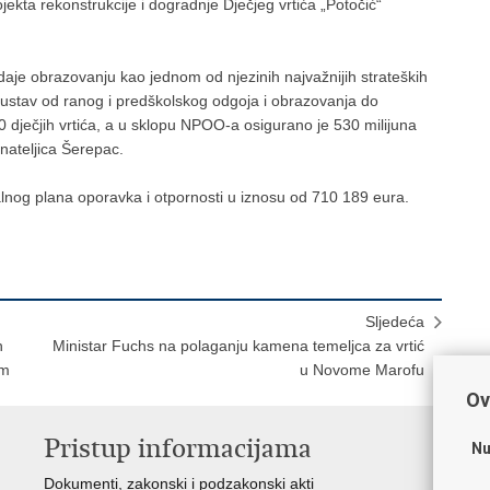
ekta rekonstrukcije i dogradnje Dječjeg vrtića „Potočić“
ridaje obrazovanju kao jednom od njezinih najvažnijih strateških
 sustav od ranog i predškolskog odgoja i obrazovanja do
 dječjih vrtića, a u sklopu NPOO-a osigurano je 530 milijuna
nateljica Šerepac.
alnog plana oporavka i otpornosti u iznosu od 710 189 eura.
Sljedeća
h
Ministar Fuchs na polaganju kamena temeljca za vrtić
om
u Novome Marofu
Ov
Pristup informacijama
K
Nu
Dokumenti, zakonski i podzakonski akti
Vl