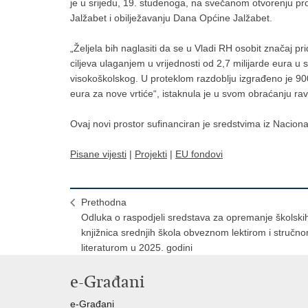
je u srijedu, 19. studenoga, na svečanom otvorenju proj
Jalžabet i obilježavanju Dana Općine Jalžabet.
„Željela bih naglasiti da se u Vladi RH osobit značaj p
ciljeva ulaganjem u vrijednosti od 2,7 milijarde eura u
visokoškolskog. U proteklom razdoblju izgrađeno je 900
eura za nove vrtiće“, istaknula je u svom obraćanju rav
Ovaj novi prostor sufinanciran je sredstvima iz Nacion
Pisane vijesti
|
Projekti
|
EU fondovi
Prethodna
Odluka o raspodjeli sredstava za opremanje školski
knjižnica srednjih škola obveznom lektirom i stručn
literaturom u 2025. godini
e-Građani
e-Građani