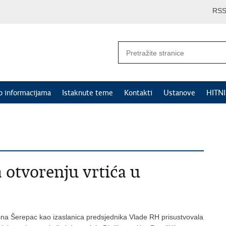
RS
p informacijama
Istaknute teme
Kontakti
Ustanove
HITN
 otvorenju vrtića u
sna Šerepac kao izaslanica predsjednika Vlade RH prisustvovala