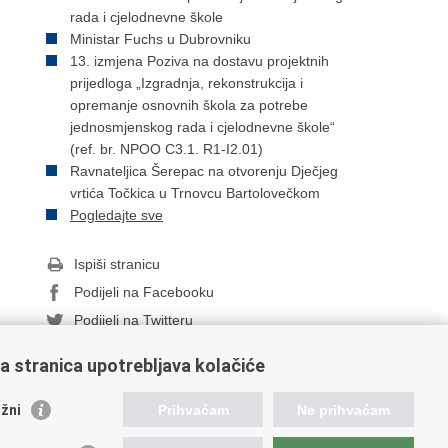
rada i cjelodnevne škole
Ministar Fuchs u Dubrovniku
13. izmjena Poziva na dostavu projektnih
prijedloga „Izgradnja, rekonstrukcija i
opremanje osnovnih škola za potrebe
jednosmjenskog rada i cjelodnevne škole“
(ref. br. NPOO C3.1. R1-I2.01)
Ravnateljica Šerepac na otvorenju Dječjeg
vrtića Točkica u Trnovcu Bartolovečkom
Pogledajte sve
Ispiši stranicu
Podijeli na Facebooku
Podijeli na Twitteru
a stranica upotrebljava kolačiće
orisne poveznice
žni
Prihvaćam
Ne prihvaćam
ada RH