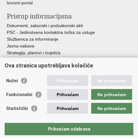
Izvozni portal
Pristup informacijama
Dokumenti, zakonski i podzakonski akti
PSC - Jedinstvena kontaktna točka za usluge
Službenica za informiranje
Javna nabava
Strategija, planovi i izvješća
Savjetovanja sa zainteresiranom javnošću
Ova stranica upotrebljava kolačiće
Nužni
Prihvaćam
Ne prihvaćam
Korisne poveznice
Funkcionalni
Prihvaćam
Ne prihvaćam
Vlada RH
AZOO
Statistički
Prihvaćam
Ne prihvaćam
ASOO
AMPEU
CARNET
Prihvaćam odabrane
NCVVO