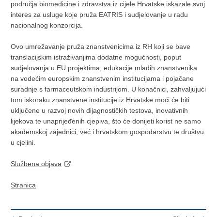
područja biomedicine i zdravstva iz cijele Hrvatske iskazale svoj
interes za usluge koje pruža EATRIS i sudjelovanje u radu
nacionalnog konzorcija.
Ovo umrežavanje pruža znanstvenicima iz RH koji se bave
translacijskim istraživanjima dodatne mogućnosti, poput
sudjelovanja u EU projektima, edukacije mladih znanstvenika
na vodećim europskim znanstvenim institucijama i pojačane
suradnje s farmaceutskom industrijom. U konačnici, zahvaljujući
tom iskoraku znanstvene institucije iz Hrvatske moći će biti
uključene u razvoj novih dijagnostičkih testova, inovativnih
lijekova te unaprijeđenih cjepiva, što će donijeti korist ne samo
akademskoj zajednici, već i hrvatskom gospodarstvu te društvu
u cjelini.
Službena objava
Stranica