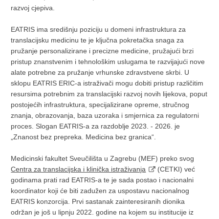
razvoj cjepiva.
EATRIS ima središnju poziciju u domeni infrastruktura za
translacijsku medicinu te je ključna pokretačka snaga za
pružanje personalizirane i precizne medicine, pružajući brzi
pristup znanstvenim i tehnološkim uslugama te razvijajući nove
alate potrebne za pružanje vrhunske zdravstvene skrbi. U
sklopu EATRIS ERIC-a istraživači mogu dobiti pristup različitim
resursima potrebnim za translacijski razvoj novih lijekova, poput
postojećih infrastruktura, specijalizirane opreme, stručnog
znanja, obrazovanja, baza uzoraka i smjernica za regulatorni
proces. Slogan EATRIS-a za razdoblje 2023. - 2026. je
„Znanost bez prepreka. Medicina bez granica“.
Medicinski fakultet Sveučilišta u Zagrebu (MEF) preko svog
Centra za translacijska i klinička istraživanja
(CETKI) već
godinama prati rad EATRIS-a te je sada postao i nacionalni
koordinator koji će biti zadužen za uspostavu nacionalnog
EATRIS konzorcija. Prvi sastanak zainteresiranih dionika
održan je još u lipnju 2022. godine na kojem su institucije iz