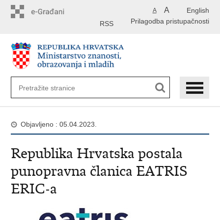
Preskoči
A
English
A
na
Prilagodba pristupačnosti
glavni
RSS
sadržaj
Objavljeno : 05.04.2023.
Republika Hrvatska postala
punopravna članica EATRIS
ERIC-a