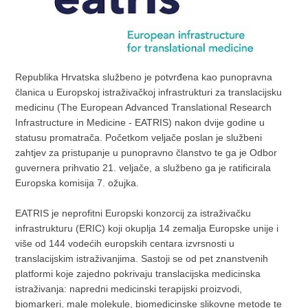
Republika Hrvatska službeno je potvrđena kao punopravna
članica u Europskoj istraživačkoj infrastrukturi za translacijsku
medicinu (The European Advanced Translational Research
Infrastructure in Medicine - EATRIS) nakon dvije godine u
statusu promatrača. Početkom veljače poslan je službeni
zahtjev za pristupanje u punopravno članstvo te ga je Odbor
guvernera prihvatio 21. veljače, a službeno ga je ratificirala
Europska komisija 7. ožujka.
EATRIS je neprofitni Europski konzorcij za istraživačku
infrastrukturu (ERIC) koji okuplja 14 zemalja Europske unije i
više od 144 vodećih europskih centara izvrsnosti u
translacijskim istraživanjima. Sastoji se od pet znanstvenih
platformi koje zajedno pokrivaju translacijska medicinska
istraživanja: napredni medicinski terapijski proizvodi,
biomarkeri, male molekule, biomedicinske slikovne metode te