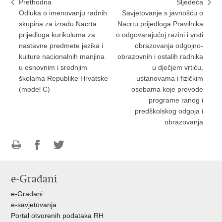
Prethodna
Sljedeća
Odluka o imenovanju radnih
Savjetovanje s javnošću o
skupina za izradu Nacrta
Nacrtu prijedloga Pravilnika
prijedloga kurikuluma za
o odgovarajućoj razini i vrsti
nastavne predmete jezika i
obrazovanja odgojno-
kulture nacionalnih manjina
obrazovnih i ostalih radnika
u osnovnim i srednjim
u dječjem vrtiću,
školama Republike Hrvatske
ustanovama i fizičkim
(model C)
osobama koje provode
programe ranog i
predškolskog odgoja i
obrazovanja
Ispiši
Podijeli
Podijeli
stranicu
na
na
e-Građani
Facebooku
Twitteru
e-Građani
e-savjetovanja
Portal otvorenih podataka RH