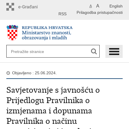
Preskoči
A
English
A
na
Prilagodba pristupačnosti
glavni
RSS
sadržaj
Objavljeno : 25.06.2024.
Savjetovanje s javnošću o
Prijedlogu Pravilnika o
izmjenama i dopunama
Pravilnika o načinu