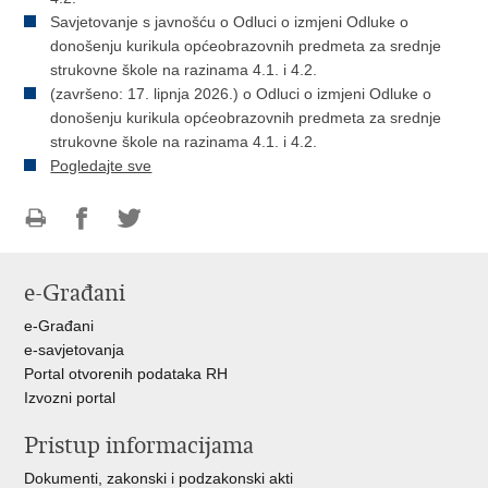
Savjetovanje s javnošću o Odluci o izmjeni Odluke o
donošenju kurikula općeobrazovnih predmeta za srednje
strukovne škole na razinama 4.1. i 4.2.
(završeno: 17. lipnja 2026.) o Odluci o izmjeni Odluke o
donošenju kurikula općeobrazovnih predmeta za srednje
strukovne škole na razinama 4.1. i 4.2.
Pogledajte sve
Ispiši
Podijeli
Podijeli
stranicu
na
na
e-Građani
Facebooku
Twitteru
e-Građani
e-savjetovanja
Portal otvorenih podataka RH
Izvozni portal
Pristup informacijama
Dokumenti, zakonski i podzakonski akti