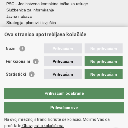
PSC - Jedinstvena kontaktna točka za usluge
Službenica za informiranje
Javna nabava
Strategija, planovi i izvješća
Savjetovanja sa zainteresiranom javnošću
Ova stranica upotrebljava kolačiće
Nužni
Prihvaćam
Ne prihvaćam
Korisne poveznice
Funkcionalni
Prihvaćam
Ne prihvaćam
Vlada RH
AZOO
Statistički
Prihvaćam
Ne prihvaćam
ASOO
AMPEU
CARNET
Prihvaćam odabrane
NCVVO
Prihvaćam sve
Povratak na vrh
Na ovoj mrežnoj stranci koriste se kolačići. Molimo Vas da
Copyright © 2026 Ministarstvo znanosti, obrazovanja i mladih.
Uvjeti
pročitate
Obavijest o kolačićima.