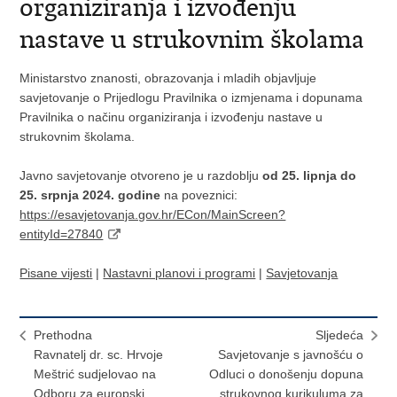
organiziranja i izvođenju
nastave u strukovnim školama
Ministarstvo znanosti, obrazovanja i mladih objavljuje
savjetovanje o Prijedlogu Pravilnika o izmjenama i dopunama
Pravilnika o načinu organiziranja i izvođenju nastave u
strukovnim školama.
Javno savjetovanje otvoreno je u razdoblju
od 25. lipnja do
25. srpnja 2024. godine
na poveznici:
https://esavjetovanja.gov.hr/ECon/MainScreen?
entityId=27840
Pisane vijesti
|
Nastavni planovi i programi
|
Savjetovanja
Prethodna
Sljedeća
Ravnatelj dr. sc. Hrvoje
Savjetovanje s javnošću o
Meštrić sudjelovao na
Odluci o donošenju dopuna
Odboru za europski
strukovnog kurikuluma za