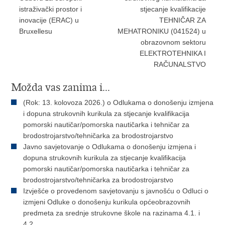
istraživački prostor i
stjecanje kvalifikacije
inovacije (ERAC) u
TEHNIČAR ZA
Bruxellesu
MEHATRONIKU (041524) u
obrazovnom sektoru
ELEKTROTEHNIKA I
RAČUNALSTVO
Možda vas zanima i...
(Rok: 13. kolovoza 2026.) o Odlukama o donošenju izmjena
i dopuna strukovnih kurikula za stjecanje kvalifikacija
pomorski nautičar/pomorska nautičarka i tehničar za
brodostrojarstvo/tehničarka za brodostrojarstvo
Javno savjetovanje o Odlukama o donošenju izmjena i
dopuna strukovnih kurikula za stjecanje kvalifikacija
pomorski nautičar/pomorska nautičarka i tehničar za
brodostrojarstvo/tehničarka za brodostrojarstvo
Izvješće o provedenom savjetovanju s javnošću o Odluci o
izmjeni Odluke o donošenju kurikula općeobrazovnih
predmeta za srednje strukovne škole na razinama 4.1. i
4.2.