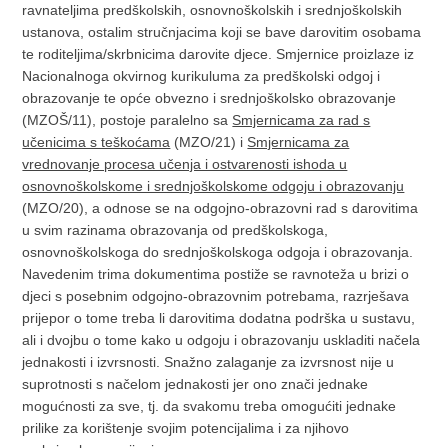
ravnateljima predškolskih, osnovnoškolskih i srednjoškolskih
ustanova, ostalim stručnjacima koji se bave darovitim osobama
te roditeljima/skrbnicima darovite djece. Smjernice proizlaze iz
Nacionalnoga okvirnog kurikuluma za predškolski odgoj i
obrazovanje te opće obvezno i srednjoškolsko obrazovanje
(MZOŠ/11), postoje paralelno sa
Smjernicama za rad s
učenicima s teškoćama
(MZO/21) i
Smjernicama za
vrednovanje procesa učenja i ostvarenosti ishoda u
osnovnoškolskome i srednjoškolskome odgoju i obrazovanju
(MZO/20), a odnose se na odgojno-obrazovni rad s darovitima
u svim razinama obrazovanja od predškolskoga,
osnovnoškolskoga do srednjoškolskoga odgoja i obrazovanja.
Navedenim trima dokumentima postiže se ravnoteža u brizi o
djeci s posebnim odgojno-obrazovnim potrebama, razrješava
prijepor o tome treba li darovitima dodatna podrška u sustavu,
ali i dvojbu o tome kako u odgoju i obrazovanju uskladiti načela
jednakosti i izvrsnosti. Snažno zalaganje za izvrsnost nije u
suprotnosti s načelom jednakosti jer ono znači jednake
mogućnosti za sve, tj. da svakomu treba omogućiti jednake
prilike za korištenje svojim potencijalima i za njihovo