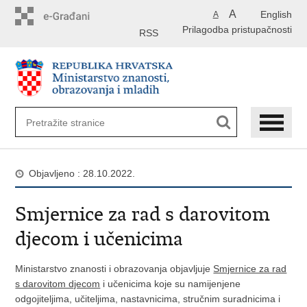
Preskoči
A
English
A
na
Prilagodba pristupačnosti
glavni
RSS
sadržaj
Objavljeno : 28.10.2022.
Smjernice za rad s darovitom
djecom i učenicima
Ministarstvo znanosti i obrazovanja objavljuje
Smjernice za rad
s darovitom djecom
i učenicima koje su namijenjene
odgojiteljima, učiteljima, nastavnicima, stručnim suradnicima i