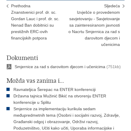
Prethodna
Sljedeća
Znanstvenici prof. dr. sc.
Izvješće o provedenom
Gordan Lauc i prof. dr. sc.
savjetovanju - Savjetovanje
Nenad Ban dobitnici su
sa zainteresiranom javnosti
prestižnih ERC-ovih
o Nacrtu Smjernica za rad s
financijskih potpora
darovitom djecom i
učenicima
Dokumenti
Smjernice za rad s darovitom djecom i učenicima
(751kb)
Možda vas zanima i...
Ravnateljica Šerepac na ENTER konferenciji
Državna tajnica Mužinić Bikić na otvorenju ENTER
konferencije u Splitu
Smjernice za implementaciju kurikula sedam
međupredmetnih tema (Osobni i socijalni razvoj, Zdravlje,
Građanski odgoj i obrazovanje, Održivi razvoj,
Poduzetništvo, Učiti kako učiti, Uporaba informacijske i