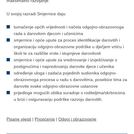
maksimalno razvijanje.
U svojoj razradi Smjernice daju:
tumačenje općih vrijednosti i načela odgojno-obrazovnoga
rada s darovitom djecom i učenicima
smjernice i opće upute za proces identifikacije darovitih i
organizaciju odgojno-obrazovne podrške u dječjem vrtiću i
školi te za različite vrste i stupnjeve darovitosti
smjernice i opće upute za vrednovanje i izvješćivanje o
postignućima i napredovanju darovite djece i učenika
određenje uloga i zadaća pojedinih sudionika odgojno-
obrazovnoga procesa u radu s darovitima, posebice tima za
darovite svake odgojno-obrazovne ustanove
prijedloge mogućih oblika suradnje s roditeljima/skrbnicima
u brizi i osiguravanju podrške razvoju darovitih.
Pisane vijesti
|
Priopćenja
|
Odgoj i obrazovanje