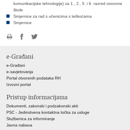
komunikacijske tehnologije) za 1., 2., 5. i 6. razred osnovne
škole
Smjernice za rad s učenicima s teškoćama
Smjernice
Ispiši
Podijeli
Podijeli
stranicu
na
na
e-Građani
Facebooku
Twitteru
e-Građani
e-savjetovanja
Portal otvorenih podataka RH
Izvozni portal
Pristup informacijama
Dokumenti, zakonski i podzakonski akti
PSC - Jedinstvena kontaktna točka za usluge
Službenica za informiranje
Javna nabava