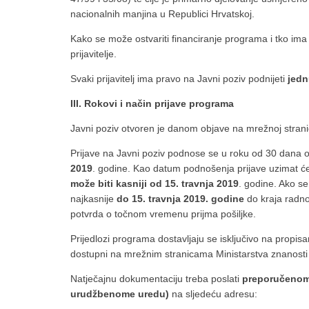
nacionalnih manjina u Republici Hrvatskoj.
Kako se može ostvariti financiranje programa i tko ima
prijavitelje.
Svaki prijavitelj ima pravo na Javni poziv podnijeti
jedn
III. Rokovi i način prijave programa
Javni poziv otvoren je danom objave na mrežnoj stranic
Prijave na Javni poziv podnose se u roku od 30 dana
2019
. godine. Kao datum podnošenja prijave uzimat će
može biti kasniji od 15. travnja 2019
. godine. Ako se
najkasnije
do 15. travnja 2019. godine
do kraja radnog
potvrda o točnom vremenu prijma pošiljke.
Prijedlozi programa dostavljaju se isključivo na propis
dostupni na mrežnim stranicama Ministarstva znanosti 
Natječajnu dokumentaciju treba poslati
preporučenom 
urudžbenome uredu)
na sljedeću adresu: