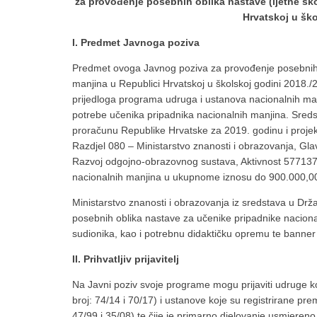
za provođenje posebnih oblika nastave (ljetne šk
Hrvatskoj u ško
I. Predmet Javnoga poziva
Predmet ovoga Javnog poziva za provođenje posebnih o
manjina u Republici Hrvatskoj u školskoj godini 2018./2
prijedloga programa udruga i ustanova nacionalnih man
potrebe učenika pripadnika nacionalnih manjina. Sre
proračunu Republike Hrvatske za 2019. godinu i projek
Razdjel 080 – Ministarstvo znanosti i obrazovanja, Gla
Razvoj odgojno-obrazovnog sustava, Aktivnost 57713
nacionalnih manjina u ukupnome iznosu do 900.000,0
Ministarstvo znanosti i obrazovanja iz sredstava u D
posebnih oblika nastave za učenike pripadnike nacional
sudionika, kao i potrebnu didaktičku opremu te banner 
II. Prihvatljiv prijavitelj
Na Javni poziv svoje programe mogu prijaviti udruge 
broj: 74/14 i 70/17) i ustanove koje su registrirane 
47/99 i 35/08) te čije je primarno djelovanje usmjeren