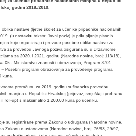
ole) za učenike pripadnike nacionalnih manjina u Republici
lskoj godini 2018./2019.
blika nastave (ljetne škole) za učenike pripadnike nacionalnih
019. (u nastavku teksta: Javni poziv) je prikupljanje pisanih
jina koje organiziraju i provode posebne oblike nastave za
dstva za provedbu Javnoga poziva osigurana su u Državnome
cijama za 2020. i 2021. godinu (Narodne novine, broj: 113/18),
va 05 - Ministarstvo znanosti i obrazovanja, Program 3701 –
7 – Posebni programi obrazovanja za provođenje programa
0 kuna.
ržavnome proračunu za 2019. godinu sufinancira provedbu
nih manjina u Republici Hrvatskoj (prijevoz, smještaj i prehranu
ili roll-up) s maksimalno 1.200,00 kuna po učeniku.
koje su registrirane prema Zakonu o udrugama (Narodne novine,
prema Zakonu o ustanovama (Narodne novine, broj: 76/93, 29/97,
o na područje odgoja i obrazovanja učenika pripadnika