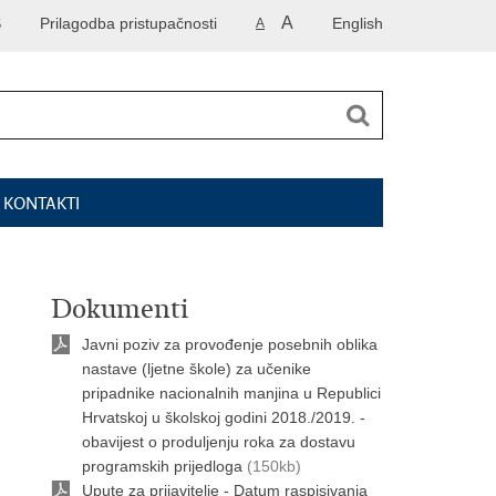
A
S
Prilagodba pristupačnosti
English
A
I KONTAKTI
Dokumenti
Javni poziv za provođenje posebnih oblika
nastave (ljetne škole) za učenike
pripadnike nacionalnih manjina u Republici
Hrvatskoj u školskoj godini 2018./2019. -
obavijest o produljenju roka za dostavu
programskih prijedloga
(150kb)
Upute za prijavitelje - Datum raspisivanja