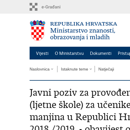
Preskoči
na
glavni
sadržaj
Vijesti
O Ministarstvu
Dokumenti
Pristu
Naslovnica
Istaknute teme
Natječaji
Javni poziv za provođe
(ljetne škole) za učeni
manjina u Republici Hr
2018./2019. - obavijest 