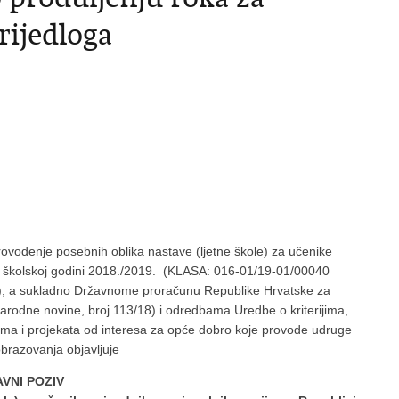
rijedloga
ovođenje posebnih oblika nastave (ljetne škole) za učenike
 u školskoj godini 2018./2019. (KLASA: 016-01/19-01/00040
), a sukladno Državnome proračunu Republike Hrvatske za
Narodne novine, broj 113/18) i odredbama Uredbe o kriterijima,
rama i projekata od interesa za opće dobro koje provode udruge
obrazovanja objavljuje
AVNI POZIV