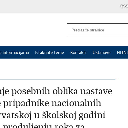
RS
p informacijama
Istaknute teme
Kontakti
Ustanove
HITN
nje posebnih oblika nastave
ke pripadnike nacionalnih
vatskoj u školskoj godini
o produljenju roka za