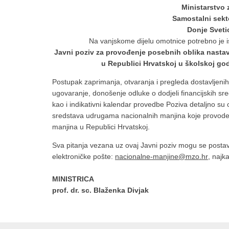
Ministarstvo 
Samostalni sekt
Donje Sveti
Na vanjskome dijelu omotnice potrebno je is
Javni poziv za provođenje posebnih oblika nastav
u Republici Hrvatskoj u školskoj go
Postupak zaprimanja, otvaranja i pregleda dostavljenih
ugovaranje, donošenje odluke o dodjeli financijskih s
kao i indikativni kalendar provedbe Poziva detaljno su 
sredstava udrugama nacionalnih manjina koje provode
manjina u Republici Hrvatskoj.
Sva pitanja vezana uz ovaj Javni poziv mogu se postavi
elektroničke pošte:
nacionalne-manjine@mzo.hr
, najk
MINISTRICA
prof. dr. sc. Blaženka Divjak