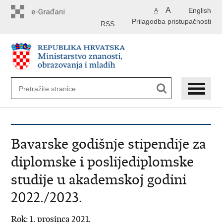
Preskoči
A
English
A
na
Prilagodba pristupačnosti
glavni
RSS
sadržaj
Bavarske godišnje stipendije za
diplomske i poslijediplomske
studije u akademskoj godini
2022./2023.
Rok: 1. prosinca 2021.