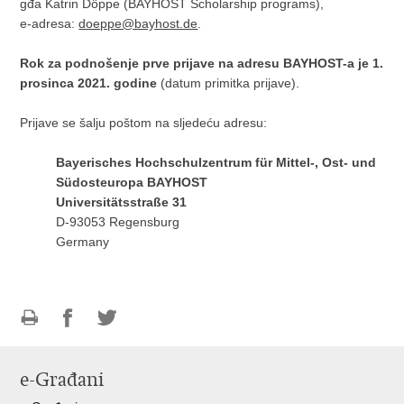
gđa Katrin Döppe (BAYHOST Scholarship programs),
e-adresa:
doeppe@bayhost.de
.
Rok za podnošenje prve prijave na adresu BAYHOST-a je 1.
prosinca 2021. godine
(datum primitka prijave).
Prijave se šalju poštom na sljedeću adresu:
Bayerisches Hochschulzentrum für Mittel-, Ost- und
Südosteuropa BAYHOST
Universitätsstraße 31
D-93053 Regensburg
Germany
Ispiši
Podijeli
Podijeli
stranicu
na
na
e-Građani
Facebooku
Twitteru