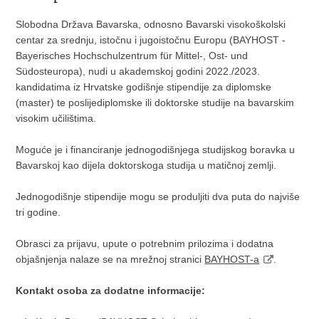
Slobodna Država Bavarska, odnosno Bavarski visokoškolski
centar za srednju, istočnu i jugoistočnu Europu (BAYHOST -
Bayerisches Hochschulzentrum für Mittel-, Ost- und
Südosteuropa), nudi u akademskoj godini 2022./2023.
kandidatima iz Hrvatske godišnje stipendije za diplomske
(master) te poslijediplomske ili doktorske studije na bavarskim
visokim učilištima.
Moguće je i financiranje jednogodišnjega studijskog boravka u
Bavarskoj kao dijela doktorskoga studija u matičnoj zemlji.
Jednogodišnje stipendije mogu se produljiti dva puta do najviše
tri godine.
Obrasci za prijavu, upute o potrebnim prilozima i dodatna
objašnjenja nalaze se na mrežnoj stranici
BAYHOST-a
.
Kontakt osoba za dodatne informacije: