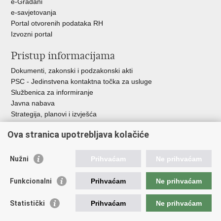
e-Građani
e-savjetovanja
Portal otvorenih podataka RH
Izvozni portal
Pristup informacijama
Dokumenti, zakonski i podzakonski akti
PSC - Jedinstvena kontaktna točka za usluge
Službenica za informiranje
Javna nabava
Strategija, planovi i izvješća
Savjetovanja sa zainteresiranom javnošću
Ova stranica upotrebljava kolačiće
Nužni
Prihvaćam
Ne prihvaćam
Korisne poveznice
Funkcionalni
Prihvaćam
Ne prihvaćam
Vlada RH
AZOO
Statistički
Prihvaćam
Ne prihvaćam
ASOO
AMPEU