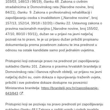
103/03, 148/13 i 98/19), članku 48. Zakona o civilnim
stradalnicima iz Domovinskog rata (Narodne novine, broj
84/21), članku 9. Zakona o profesionalnoj rehabilitaciji i
zapošljavanju osoba s invaliditetom („Narodne novine“, broj
157/13, 152/14, 39/18 i 32/20) i članku 22. Ustavnog zakona o
pravima nacionalnih manjina („Narodne novine, broj 155/02,
47/10, 80/10 i 93/11), dužan se u prijavi na javni natječaj
pozvati na to pravo, te je uz prijavu dužan priložiti propisanu
dokumentaciju prema posebnom zakonu te ima prednost u
odnosu na ostale kandidate samo pod jednakim uvjetima.
Pristupnici koji ostvaruje pravo na prednost pri zapošljavanju
sukladno članku 101. Zakona o pravima hrvatskih branitelja iz
Domovinskog rata i članova njihovih obitelji, uz prijavu na javni
natječaj dužni su, osim dokaza o ispunjavanju traženih uvjeta,
priložiti i sve potrebne dokaze dostupne na poveznici
Ministarstva branitelja:
https://branitelji.gov.hr/zaposljavanje-
843/843
.
Pristupnici koji se pozivaju na pravo prednosti pri zapošljavanju
sukladno članku 48.f Zakona o zaštiti vojnih i civilnih invalida