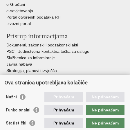
e-Građani
e-savjetovanja
Portal otvorenih podataka RH
Izvozni portal
Pristup informacijama
Dokumenti, zakonski i podzakonski akti
PSC - Jedinstvena kontaktna točka za usluge
Službenica za informiranje
Javna nabava
Strategija, planovi i izvješća
Savjetovanja sa zainteresiranom javnošću
Ova stranica upotrebljava kolačiće
Nužni
Prihvaćam
Ne prihvaćam
Korisne poveznice
Funkcionalni
Prihvaćam
Ne prihvaćam
Vlada RH
AZOO
Statistički
Prihvaćam
Ne prihvaćam
ASOO