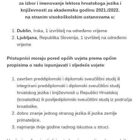
za izbor i imenovanje lektora hrvatskoga jezika i
književnosti za akademsku godinu 2021./2022.
na stranim visokoškolskim ustanovama u:
Dublin
, Irska, 1 izvršitelj na određeno vrijeme
Ljubljana
, Republika Slovenija, 1 izvršitelj na određeno
vrijeme
Pristupnici moraju pored općih uvjeta prema općim
propisima o radu ispunjavati i sljedeće uvjete
:
završen preddiplomski i diplomski sveučilišni studij ili
integrirani preddiplomski i diplomski sveučilišni studij
hrvatskog jezika i književnosti u Republici Hrvatskoj
(kroatistika) ili poslijediplomski sveučilišni studij iz područja
kroatistike,
dobro znanje jednog stranog jezika ili jezika zemlje
primateljice,
najmanje dvije godine radnog iskustva u struci.