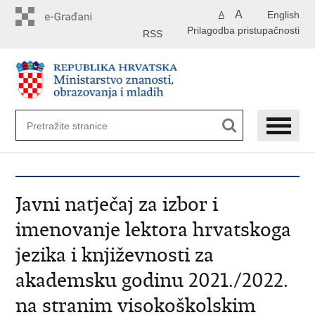
Preskoči
A
English
A
na
Prilagodba pristupačnosti
glavni
RSS
sadržaj
Javni natječaj za izbor i
imenovanje lektora hrvatskoga
jezika i književnosti za
akademsku godinu 2021./2022.
na stranim visokoškolskim