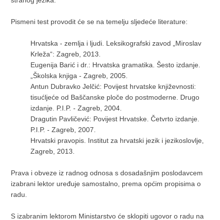
stranog jezika.
Pismeni test provodit će se na temelju sljedeće literature:
Hrvatska - zemlja i ljudi. Leksikografski zavod „Miroslav
Krleža“: Zagreb, 2013.
Eugenija Barić i dr.: Hrvatska gramatika. Šesto izdanje.
„Školska knjiga - Zagreb, 2005.
Antun Dubravko Jelčić: Povijest hrvatske književnosti:
tisućljeće od Baščanske ploče do postmoderne. Drugo
izdanje. P.I.P. - Zagreb, 2004.
Dragutin Pavličević: Povijest Hrvatske. Četvrto izdanje.
P.I.P. - Zagreb, 2007.
Hrvatski pravopis. Institut za hrvatski jezik i jezikoslovlje,
Zagreb, 2013.
Prava i obveze iz radnog odnosa s dosadašnjim poslodavcem
izabrani lektor uređuje samostalno, prema općim propisima o
radu.
S izabranim lektorom Ministarstvo će sklopiti ugovor o radu na