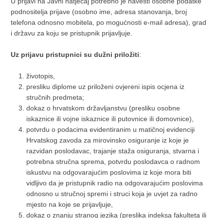
U prijavi na Javni natječaj potrebno je navesti osobne podatke
podnositelja prijave (osobno ime, adresa stanovanja, broj
telefona odnosno mobitela, po mogućnosti e-mail adresa), grad
i državu za koju se pristupnik prijavljuje.
Uz prijavu pristupnici su dužni priložiti
:
životopis,
presliku diplome uz priloženi ovjereni ispis ocjena iz
stručnih predmeta;
dokaz o hrvatskom državljanstvu (presliku osobne
iskaznice ili vojne iskaznice ili putovnice ili domovnice),
potvrdu o podacima evidentiranim u matičnoj evidenciji
Hrvatskog zavoda za mirovinsko osiguranje iz koje je
razvidan poslodavac, trajanje staža osiguranja, stvarna i
potrebna stručna sprema, potvrdu poslodavca o radnom
iskustvu na odgovarajućim poslovima iz koje mora biti
vidljivo da je pristupnik radio na odgovarajućim poslovima
odnosno u stručnoj spremi i struci koja je uvjet za radno
mjesto na koje se prijavljuje,
dokaz o znanju stranog jezika (preslika indeksa fakulteta ili