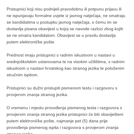
Pristupnici koji nisu podnijeli pravodobnu ili potpunu prijavu ili
ne ispunjavaju formalne uvjete iz javnog natječaja, ne smatraju
se kandidatima u postupku javnog natječaja, o čemu im se
dostavlja pisana obavijest u kojoj se navode razlozi zbog kojih
se ne smatra kandidatom. Obavijest se u pravilu dostavlja
putem elektroničke pošte.
Prednost imaju pristupnici s radnim iskustvom u nastavi u
srednjoškolskim ustanovama te na visokim učilištima, s radnim
iskustvom u nastavi hrvatskog kao stranog jezika te položenim
stručnim ispitom.
Pristupnici su dužni pristupiti pismenom testu i razgovoru s
provjerom znanja stranog jezika.
O vremenu i mjestu provođenja pismenog testa i razgovora s
provjerom znanja stranog jezika pristupnici će biti obaviješteni
putem elektroničke pošte, najmanje pet (5) dana prije
provođenja pismenog ispita i razgovora s provjerom znanja