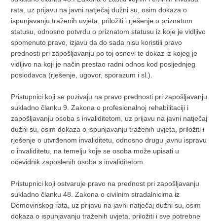
rata, uz prijavu na javni natječaj dužni su, osim dokaza o
ispunjavanju traženih uvjeta, priložiti i rješenje o priznatom
statusu, odnosno potvrdu o priznatom statusu iz koje je vidljivo
spomenuto pravo, izjavu da do sada nisu koristili pravo
prednosti pri zapošljavanju po toj osnovi te dokaz iz kojeg je
vidljivo na koji je način prestao radni odnos kod posljednjeg
poslodavca (rješenje, ugovor, sporazum i sl.).
Pristupnici koji se pozivaju na pravo prednosti pri zapošljavanju
sukladno članku 9. Zakona o profesionalnoj rehabilitaciji i
zapošljavanju osoba s invaliditetom, uz prijavu na javni natječaj
dužni su, osim dokaza o ispunjavanju traženih uvjeta, priložiti i
rješenje o utvrđenom invaliditetu, odnosno drugu javnu ispravu
o invaliditetu, na temelju koje se osoba može upisati u
očevidnik zaposlenih osoba s invaliditetom.
Pristupnici koji ostvaruje pravo na prednost pri zapošljavanju
sukladno članku 48. Zakona o civilnim stradalnicima iz
Domovinskog rata, uz prijavu na javni natječaj dužni su, osim
dokaza o ispunjavanju traženih uvjeta, priložiti i sve potrebne