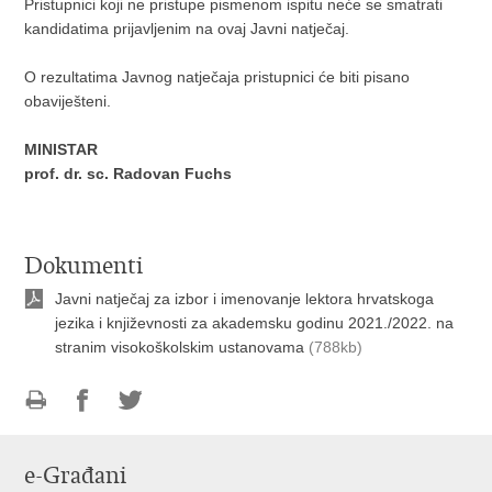
Pristupnici koji ne pristupe pismenom ispitu neće se smatrati
kandidatima prijavljenim na ovaj Javni natječaj.
O rezultatima Javnog natječaja pristupnici će biti pisano
obaviješteni.
MINISTAR
prof. dr. sc. Radovan Fuchs
Dokumenti
Javni natječaj za izbor i imenovanje lektora hrvatskoga
jezika i književnosti za akademsku godinu 2021./2022. na
stranim visokoškolskim ustanovama
(788kb)
Ispiši
Podijeli
Podijeli
stranicu
na
na
e-Građani
Facebooku
Twitteru