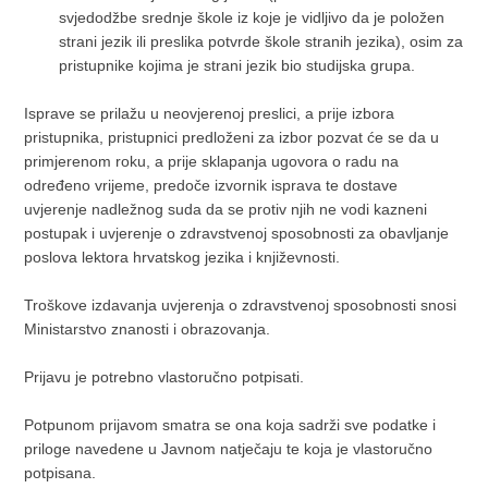
svjedodžbe srednje škole iz koje je vidljivo da je položen
strani jezik ili preslika potvrde škole stranih jezika), osim za
pristupnike kojima je strani jezik bio studijska grupa.
Isprave se prilažu u neovjerenoj preslici, a prije izbora
pristupnika, pristupnici predloženi za izbor pozvat će se da u
primjerenom roku, a prije sklapanja ugovora o radu na
određeno vrijeme, predoče izvornik isprava te dostave
uvjerenje nadležnog suda da se protiv njih ne vodi kazneni
postupak i uvjerenje o zdravstvenoj sposobnosti za obavljanje
poslova lektora hrvatskog jezika i književnosti.
Troškove izdavanja uvjerenja o zdravstvenoj sposobnosti snosi
Ministarstvo znanosti i obrazovanja.
Prijavu je potrebno vlastoručno potpisati.
Potpunom prijavom smatra se ona koja sadrži sve podatke i
priloge navedene u Javnom natječaju te koja je vlastoručno
potpisana.