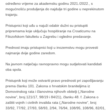
određeno vrijeme za akademsku godinu 2021./2022., s
mogućnošću produljenja do najdulje tri godine u neprekinutom
trajanju.
Pristupnici koji uđu u najuži odabir dužni su pristupiti
pripremama koje uključuju hospitiranje na
Croaticumu
na
Filozofskom fakultetu u Zagrebu i ogledno predavanje.
Prednost imaju pristupnici koji u inozemstvu mogu provesti
najmanje dvije godine zaredom.
Na javnom natječaju ravnopravno mogu sudjelovati kandidati
oba spola.
Pristupnik koji može ostvariti pravo prednosti pri zapošljavanju
prema članku 101. Zakona o hrvatskim braniteljima iz
Domovinskog rata i članovima njihovih obitelji („Narodne
novine“, broj 121/17, 98/19 i 84/21), članku 48. f. Zakona o
zaštiti vojnih i civilnih invalida rata („Narodne novine“, broj
33/92, 77/92, 27/93, 58/93, 2/94, 76/94, 108/95, 108/96, 82/01,