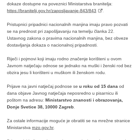
dokaze dostupne na poveznici Ministarstva branitelja:
https://branitelji.gov.hr/zaposljavanje-843/843
.
Pristupnici pripadnici nacionalnih manjina imaju pravo pozvati
se na prednost pri zapošljavanju na temelju članka 22.
Ustavnog zakona o pravima nacionalnih manjina, bez obveze
dostavljanja dokaza o nacionalnoj pripadnosti.
Riječi i pojmovi koji imaju rodno značenje korišteni u ovom
Javnom natječaju odnose se jednako na muški i ženski rod bez
obzira jesu li korišteni u muškom ili ženskom rodu.
Prijave na javni natječaj podnose se
u roku od 15 dana
od
dana objave Javnog natječaja neposredno u pisarnicu ili
poštom na adresu:
Ministarstvo znanosti i obrazovanja,
Donje Svetice 38, 10000 Zagreb
.
Za ostale informacije moguće je obratiti se na mrežne stranice
Ministarstva
mzo.gov.hr
.