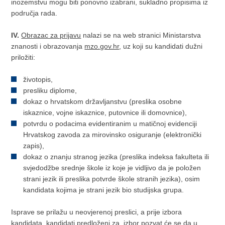
inozemstvu mogu biti ponovno izabrani, sukladno propisima iz
područja rada.
IV.
Obrazac za prijavu
nalazi se na web stranici Ministarstva
znanosti i obrazovanja
mzo.gov.hr
, uz koji su kandidati dužni
priložiti:
životopis,
presliku diplome,
dokaz o hrvatskom državljanstvu (preslika osobne
iskaznice, vojne iskaznice, putovnice ili domovnice),
potvrdu o podacima evidentiranim u matičnoj evidenciji
Hrvatskog zavoda za mirovinsko osiguranje (elektronički
zapis),
dokaz o znanju stranog jezika (preslika indeksa fakulteta ili
svjedodžbe srednje škole iz koje je vidljivo da je položen
strani jezik ili preslika potvrde škole stranih jezika), osim
kandidata kojima je strani jezik bio studijska grupa.
Isprave se prilažu u neovjerenoj preslici, a prije izbora
kandidata, kandidati predloženi za
izbor pozvat će se da u