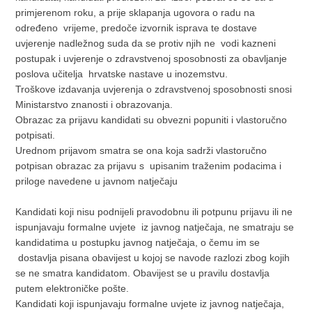
primjerenom roku, a prije sklapanja ugovora o radu na
određeno
vrijeme, predoče izvornik isprava te dostave
uvjerenje nadležnog suda da se protiv njih ne
vodi kazneni
postupak i uvjerenje o zdravstvenoj sposobnosti za obavljanje
poslova učitelja
hrvatske nastave u inozemstvu.
Troškove izdavanja uvjerenja o zdravstvenoj sposobnosti snosi
Ministarstvo znanosti i obrazovanja.
Obrazac za prijavu kandidati su obvezni popuniti i vlastoručno
potpisati.
Urednom prijavom smatra se ona koja sadrži vlastoručno
potpisan obrazac za prijavu s
upisanim traženim podacima i
priloge navedene u javnom natječaju
Kandidati koji nisu podnijeli pravodobnu ili potpunu prijavu ili ne
ispunjavaju formalne uvjete
iz javnog natječaja, ne smatraju se
kandidatima u postupku javnog natječaja, o čemu im se
dostavlja pisana obavijest u kojoj se navode razlozi zbog kojih
se ne smatra kandidatom. Obavijest se u pravilu dostavlja
putem elektroničke pošte.
Kandidati koji ispunjavaju formalne uvjete iz javnog natječaja,