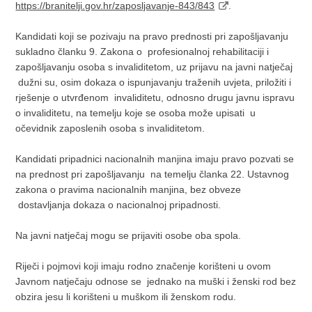
https://branitelji.gov.hr/zaposljavanje-843/843
.
Kandidati koji se pozivaju na pravo prednosti pri zapošljavanju
sukladno članku 9. Zakona o
profesionalnoj rehabilitaciji i
zapošljavanju osoba s invaliditetom, uz prijavu na javni natječaj
dužni su, osim dokaza o ispunjavanju traženih uvjeta, priložiti i
rješenje o utvrđenom
invaliditetu, odnosno drugu javnu ispravu
o invaliditetu, na temelju koje se osoba može upisati
u
očevidnik zaposlenih osoba s invaliditetom.
Kandidati pripadnici nacionalnih manjina imaju pravo pozvati se
na prednost pri zapošljavanju
na temelju članka 22. Ustavnog
zakona o pravima nacionalnih manjina, bez obveze
dostavljanja dokaza o nacionalnoj pripadnosti.
Na javni natječaj mogu se prijaviti osobe oba spola.
Riječi i pojmovi koji imaju rodno značenje korišteni u ovom
Javnom natječaju odnose se
jednako na muški i ženski rod bez
obzira jesu li korišteni u muškom ili ženskom rodu.