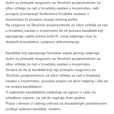
dužni su pristupiti razgovoru sa Stručnim povjerenstvom za
izbor učitelja za rad u hrvatskoj nastavi u inozemstvu, radi
provjere poznavanje Kurikuluma hrvatske nastave u
inozemstvu te provjere znanja stranog jezika.
Na razgovor sa Stručnim povjerenstvom za izbor učitelja za rad
u hrvatskoj nastavi u inozemstvu bit će pozvani kandidati koji
ispunjavaju uvjete prema točki III. ovog natječaja i koji su
dostavili pravodobnu i potpunu dokumentaciju.
Kandidati koji ispunjavaju formalne uvjete javnog natječaja
dužni su pristupiti razgovoru sa
Stručnim povjerenstvom za
izbor učitelja za rad u hrvatskoj nastavi u inozemstvu.
Smatra se da je kandidat koji nije pristupio razgovoru sa
Stručnim povjerenstvom za izbor učitelja za rad u hrvatskoj
nastavi u inozemstvu, povukao prijavu na javni natječaj i više se
ne smatra kandidatom.
S izabranim kandidatima zaključuje se ugovor o radu na
određeno vrijeme, na rok do najdulje četiri godine.
Prava i obveze iz radnog odnosa sa dosadašnjim poslodavcem
uređuje izabrani kandidat
osobno.