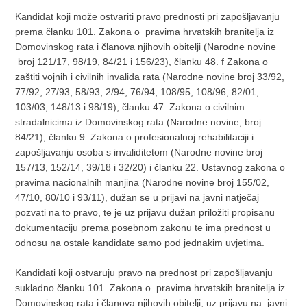
Kandidat koji može ostvariti pravo prednosti pri zapošljavanju
prema članku 101. Zakona o
pravima hrvatskih branitelja iz
Domovinskog rata i članova njihovih obitelji (Narodne novine
broj 121/17, 98/19, 84/21 i 156/23), članku 48. f Zakona o
zaštiti vojnih i civilnih invalida rata (Narodne novine broj 33/92,
77/92, 27/93, 58/93, 2/94, 76/94, 108/95, 108/96, 82/01,
103/03, 148/13 i 98/19), članku 47. Zakona o civilnim
stradalnicima iz Domovinskog rata (Narodne novine, broj
84/21), članku 9. Zakona o profesionalnoj rehabilitaciji i
zapošljavanju osoba s invaliditetom (Narodne novine broj
157/13, 152/14, 39/18 i 32/20) i članku 22. Ustavnog zakona o
pravima nacionalnih manjina (Narodne novine broj 155/02,
47/10, 80/10 i 93/11), dužan se u prijavi na javni natječaj
pozvati na to pravo, te je uz prijavu dužan priložiti propisanu
dokumentaciju prema posebnom zakonu te ima prednost u
odnosu na ostale kandidate samo pod jednakim uvjetima.
Kandidati koji ostvaruju pravo na prednost pri zapošljavanju
sukladno članku 101. Zakona o
pravima hrvatskih branitelja iz
Domovinskog rata i članova njihovih obitelji, uz prijavu na
javni