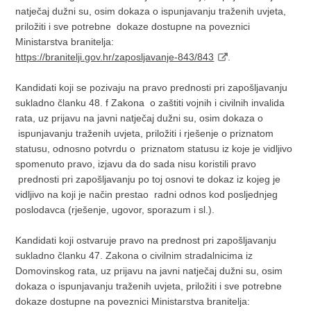
natječaj dužni su, osim dokaza o ispunjavanju traženih uvjeta,
priložiti i sve potrebne
dokaze dostupne na poveznici
Ministarstva branitelja:
https://branitelji.gov.hr/zaposljavanje-843/843
.
Kandidati koji se pozivaju na pravo prednosti pri zapošljavanju
sukladno članku 48. f Zakona
o zaštiti vojnih i civilnih invalida
rata, uz prijavu na javni natječaj dužni su, osim dokaza o
ispunjavanju traženih uvjeta, priložiti i rješenje o priznatom
statusu, odnosno potvrdu o
priznatom statusu iz koje je vidljivo
spomenuto pravo, izjavu da do sada nisu koristili pravo
prednosti pri zapošljavanju po toj osnovi te dokaz iz kojeg je
vidljivo na koji je način prestao
radni odnos kod posljednjeg
poslodavca (rješenje, ugovor, sporazum i sl.).
Kandidati koji ostvaruje pravo na prednost pri zapošljavanju
sukladno članku 47. Zakona o civilnim stradalnicima iz
Domovinskog rata, uz prijavu na javni natječaj dužni su, osim
dokaza o ispunjavanju traženih uvjeta, priložiti i sve potrebne
dokaze dostupne na poveznici Ministarstva branitelja: