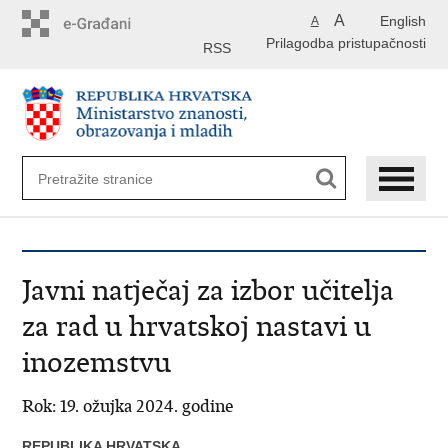
Preskoči
A
English
A
na
Prilagodba pristupačnosti
glavni
RSS
sadržaj
Javni natječaj za izbor učitelja
za rad u hrvatskoj nastavi u
inozemstvu
Rok: 19. ožujka 2024. godine
REPUBLIKA HRVATSKA