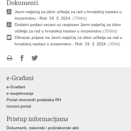
Dokumenti
Javni natječaj za izbor učitelja za rad u hrvatskoj nastavi u
inozemstvu - Rok: 19. 3. 2024.
(758kb)
Dodatni podaci vezani uz raspisani Javni natječaj za izbor
učitelja za rad u hrvatskoj nastavi u inozemstvu
(356kb)
Obrazac prijave na Javni natječaj za izbor učitelja za rad u
hrvatskoj nastavi u inozemstvu - Rok: 19. 3. 2024.
(35kb)
Ispiši
Podijeli
Podijeli
stranicu
na
na
e-Građani
Facebooku
Twitteru
e-Građani
e-savjetovanja
Portal otvorenih podataka RH
Izvozni portal
Pristup informacijama
Dokumenti, zakonski i podzakonski akti