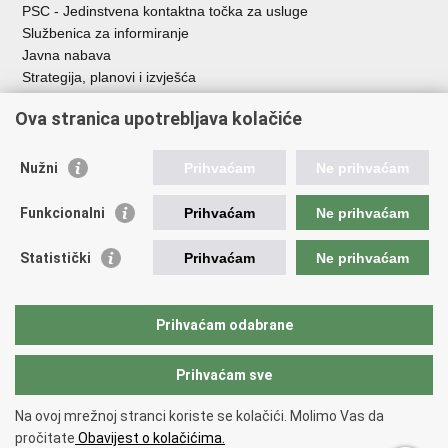
PSC - Jedinstvena kontaktna točka za usluge
Službenica za informiranje
Javna nabava
Strategija, planovi i izvješća
Savjetovanja sa zainteresiranom javnošću
Ova stranica upotrebljava kolačiće
Nužni
Prihvaćam
Ne prihvaćam
Korisne poveznice
Funkcionalni
Prihvaćam
Ne prihvaćam
Vlada RH
AZOO
Statistički
Prihvaćam
Ne prihvaćam
ASOO
AMPEU
CARNET
Prihvaćam odabrane
NCVVO
Prihvaćam sve
Povratak na vrh
Na ovoj mrežnoj stranci koriste se kolačići. Molimo Vas da
Copyright © 2026 Ministarstvo znanosti, obrazovanja i mladih.
Uvjeti
pročitate
Obavijest o kolačićima.