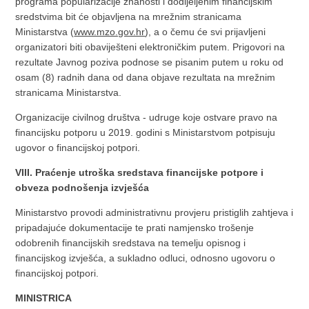
programa popularizacije znanosti i dodijeljenim financijskim
sredstvima bit će objavljena na mrežnim stranicama
Ministarstva (
www.mzo.gov.hr
), a o čemu će svi prijavljeni
organizatori biti obaviješteni elektroničkim putem. Prigovori na
rezultate Javnog poziva podnose se pisanim putem u roku od
osam (8) radnih dana od dana objave rezultata na mrežnim
stranicama Ministarstva.
Organizacije civilnog društva - udruge koje ostvare pravo na
financijsku potporu u 2019. godini s Ministarstvom potpisuju
ugovor o financijskoj potpori.
VIII. Praćenje utroška sredstava financijske potpore i
obveza podnošenja izvješća
Ministarstvo provodi administrativnu provjeru pristiglih zahtjeva i
pripadajuće dokumentacije te prati namjensko trošenje
odobrenih financijskih sredstava na temelju opisnog i
financijskog izvješća, a sukladno odluci, odnosno ugovoru o
financijskoj potpori.
MINISTRICA