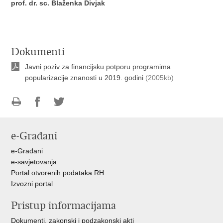
prof. dr. sc. Blaženka Divjak
Dokumenti
Javni poziv za financijsku potporu programima
popularizacije znanosti u 2019. godini
(2005kb)
Ispiši
Podijeli
Podijeli
stranicu
na
na
e-Građani
Facebooku
Twitteru
e-Građani
e-savjetovanja
Portal otvorenih podataka RH
Izvozni portal
Pristup informacijama
Dokumenti, zakonski i podzakonski akti