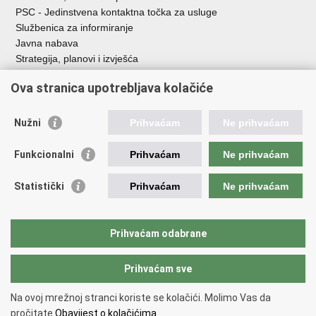
PSC - Jedinstvena kontaktna točka za usluge
Službenica za informiranje
Javna nabava
Strategija, planovi i izvješća
Savjetovanja sa zainteresiranom javnošću
Ova stranica upotrebljava kolačiće
Nužni
Prihvaćam
Ne prihvaćam
Korisne poveznice
Funkcionalni
Prihvaćam
Ne prihvaćam
Vlada RH
AZOO
Statistički
Prihvaćam
Ne prihvaćam
ASOO
AMPEU
CARNET
Prihvaćam odabrane
NCVVO
Prihvaćam sve
Povratak na vrh
Na ovoj mrežnoj stranci koriste se kolačići. Molimo Vas da
Copyright © 2026 Ministarstvo znanosti, obrazovanja i mladih.
Uvjeti
pročitate
Obavijest o kolačićima.