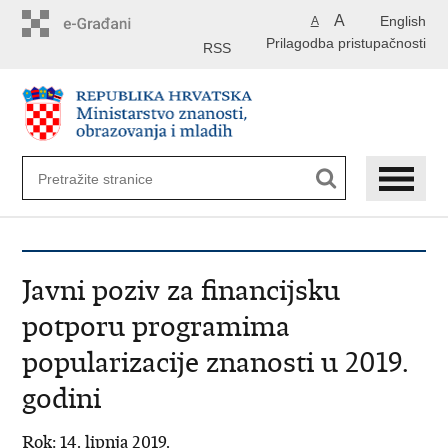
Preskoči
A
English
A
na
Prilagodba pristupačnosti
glavni
RSS
sadržaj
Javni poziv za financijsku
potporu programima
popularizacije znanosti u 2019.
godini
Rok: 14. lipnja 2019.