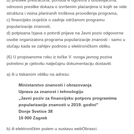
b) preslike predračuna, ponuda ili ugovora s dobavljačima,
odnosno preslike dokaza o izvršenim plaćanjima iz kojih se vide
struktura i visina planiranih troškova provođenja programa,
c) financijsko izvješće o zadnje održanom programu
popularizacije znanosti,
d) potpisana Izjava o potvrdi prijave na Javni poziv odgovorne
osobe organizatora programa popularizacije znanosti - samo u
slučaju kada se zahtjev podnosi u elektroničkom obliku.
(6) U propisanome roku iz točke V. ovoga javnog poziva
potrebno je cjelovitu natječajnu dokumentaciju dostaviti:
a) ili u tiskanom obliku na adresu:
Ministarstvo znanosti i obrazovanja
Uprava za znanost i tehnologiju
„Javni poziv za financijsku potporu programima
popularizacije znanosti u 2019. godini''
Donje Svetice 38
10 000 Zagreb
b) ili elektroničkim putem u sustavu webObrasci.