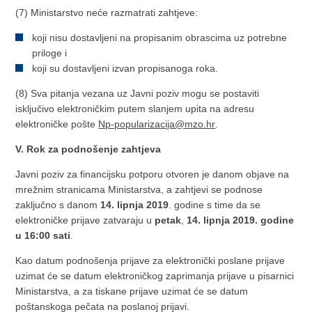
(7) Ministarstvo neće razmatrati zahtjeve:
koji nisu dostavljeni na propisanim obrascima uz potrebne
priloge i
koji su dostavljeni izvan propisanoga roka.
(8) Sva pitanja vezana uz Javni poziv mogu se postaviti
isključivo elektroničkim putem slanjem upita na adresu
elektroničke pošte
Np-popularizacija@mzo.hr
.
V. Rok za podnošenje zahtjeva
Javni poziv za financijsku potporu otvoren je danom objave na
mrežnim stranicama Ministarstva, a zahtjevi se podnose
zaključno s danom
14. lipnja 2019
. godine s time da se
elektroničke prijave zatvaraju u
petak
,
14. lipnja 2019. godine
u 16:00 sati
.
Kao datum podnošenja prijave za elektronički poslane prijave
uzimat će se datum elektroničkog zaprimanja prijave u pisarnici
Ministarstva, a za tiskane prijave uzimat će se datum
poštanskoga pečata na poslanoj prijavi.