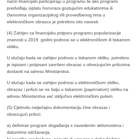
način financijski participiraju u programu te ako programi
predviđaju isplatu honorara gostujućim edukatorima ili
članovima organizacijskog i/ili provedbenog tima u
elektroničkom obrascu je potrebno isto navesti.
(4) Zahtjev za financijsku potporu programu popularizacije
znanosti u 2019. godini podnosi se u elektroničkom ili tiskanom
obliku.
U slučaju kada se zahtjev podnosi u tiskanom obliku, potrebno
je ispisani i potpisani završeni obrazac s obvezujućim prilozima
dostaviti na adresu Ministarstva.
U slučaju kada se zahtjev podnosi u elektroničkom obliku,
obrazac i prilozi se ne šalju u tiskanom (papirnatom) obliku na
adresu Ministarstva već isključivo elektroničkim putem.
(5) Cjelovitu natječajnu dokumentaciju čine obrazac i
obvezujući prilozi:
a) definiran program događanja s navedenim aktivnostima i
datumima održavanja,