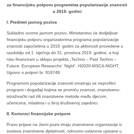
za financijsku potporu programima popularizacije znanosti
u 2019. godini
I. Predmet javnog poziva
Sukladno ovome javnom pozivu, Ministarstvo će dodjeljivat
financijsku potporu organizatorima programa popularizacije
znanosti započetima u 2019. godini za aktivnosti provedene u
razdoblju od 1. siječnja do 31. prosinca 2019. godine, a koji
nisu financirani u sklopu projekta „Techno – Past Techno –
Future: European Researchs` Night“, H2020-MSCA-NIGHT,
Ugovor o potpori br. 818748.
Programom popularizacije znanosti smatraju se neprofitni
programi i događaji kojima se promiču znanost, znanstveno-
istraživački rad i/ili znanstvene metode među djecom,
učenicima, mladima i u široj društvenoj zajednici.
II. Korisnici financijske potpore
Pravo prijave na Javni poziv imaju znanstvene organizacije iz
sustava znanstvene djelatnosti, odnosno ustanove upisane u