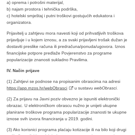
a) oprema i potrošni materijal,
b) najam prostora i tehnička podrška,
c) hotelski smještaj i putni troškovi gostujućih edukatora i
organizatora.
Prijavitelj u zahtjevu mora navesti koji od prihvatljivih troškova
prijavljuje i u kojem iznosu, a za svaki prijavljeni trošak dužan je
dostaviti preslike računa ili predračuna/ponuda/ugovora. Iznos
financijske potpore predlaže Povjerenstvo za programe
popularizacije znanosti sukladno Pravilima.
IV. Način prijave
(1) Zahtjevi se podnose na propisanim obrascima na adresi
https://app.mzos.hr/webObrasci
u sustavu
webObrasci
.
(2) Za prijavu na Javni poziv obvezno je ispuniti elektronički
obrazac. U elektroničkom obrascu nužno je unijeti ukupne
planirane troškove programa popularizacije znanosti te ukupne
iznose svih izvora financiranja u 2019. godini.
(3) Ako korisnici programa plaćaju kotizacije ili na bilo koji drugi