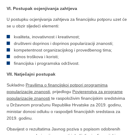
VI. Postupak ocjenjivanja zahtjeva
U postupku ocjenjivanja zahtjeva za financijsku potporu uzet će
se u obzir sljedeći elementi:
kvaliteta, inovativnost i kreativnost;
društveni doprinos i doprinos popularizaciji znanosti;
kompetentnost organizacijskog i provedbenog tima;
odnos troškova i koristi;
financijska i programska održivost.
VII. Natječajni postupak
Sukladno
Pravilima o financijskoj potpori programima
popularizacije znanosti
, prijedlogu
Povjerenstva za programe
popularizacije znanosti
te raspoloživim financijskim sredstvima
u Državnom proračunu Republike Hrvatske za 2019. godinu,
ministar donosi odluku o raspodjeli financijskih sredstava za
2019. godinu.
Obavijest o rezultatima Javnog poziva s popisom odobrenih