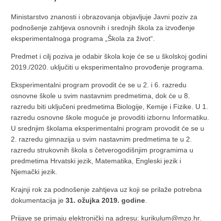
Ministarstvo znanosti i obrazovanja objavljuje Javni poziv za
podnošenje zahtjeva osnovnih i srednjih škola za izvođenje
eksperimentalnoga programa „Škola za život“.
Predmet i cilj poziva je odabir škola koje će se u školskoj godini
2019./2020. uključiti u eksperimentalno provođenje programa.
Eksperimentalni program provodit će se u 2. i 6. razredu
osnovne škole u svim nastavnim predmetima, dok će u 8.
razredu biti uključeni predmetima Biologije, Kemije i Fizike. U 1.
razredu osnovne škole moguće je provoditi izbornu Informatiku.
U srednjim školama eksperimentalni program provodit će se u
2. razredu gimnazija u svim nastavnim predmetima te u 2.
razredu strukovnih škola s četverogodišnjim programima u
predmetima Hrvatski jezik, Matematika, Engleski jezik i
Njemački jezik.
Krajnji rok za podnošenje zahtjeva uz koji se prilaže potrebna
dokumentacija je
31. ožujka 2019. godine
.
Prijave se primaju elektronički na adresu:
kurikulum@mzo.hr
.