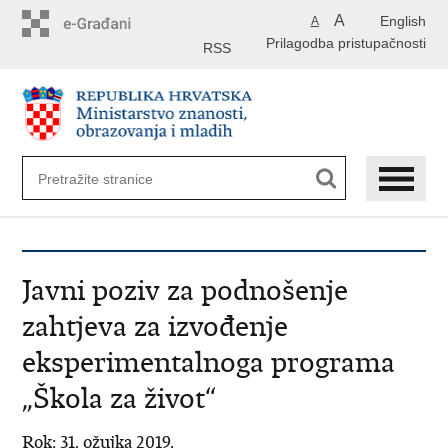
Preskoči
A
English
A
na
Prilagodba pristupačnosti
glavni
RSS
sadržaj
Javni poziv za podnošenje
zahtjeva za izvođenje
eksperimentalnoga programa
„Škola za život“
Rok: 31. ožujka 2019.