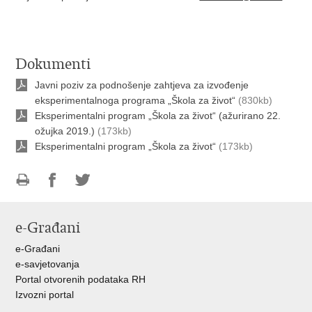
Dokumenti
Javni poziv za podnošenje zahtjeva za izvođenje
eksperimentalnoga programa „Škola za život“
(830kb)
Eksperimentalni program „Škola za život“ (ažurirano 22.
ožujka 2019.)
(173kb)
Eksperimentalni program „Škola za život“
(173kb)
Ispiši
Podijeli
Podijeli
stranicu
na
na
e-Građani
Facebooku
Twitteru
e-Građani
e-savjetovanja
Portal otvorenih podataka RH
Izvozni portal