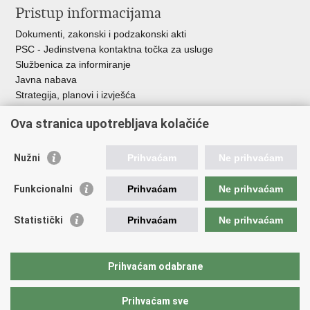
Pristup informacijama
Dokumenti, zakonski i podzakonski akti
PSC - Jedinstvena kontaktna točka za usluge
Službenica za informiranje
Javna nabava
Strategija, planovi i izvješća
Savjetovanja sa zainteresiranom javnošću
Ova stranica upotrebljava kolačiće
Nužni
Prihvaćam
Ne prihvaćam
Korisne poveznice
Funkcionalni
Prihvaćam
Ne prihvaćam
Vlada RH
AZOO
Statistički
Prihvaćam
Ne prihvaćam
ASOO
AMPEU
CARNET
Prihvaćam odabrane
NCVVO
Prihvaćam sve