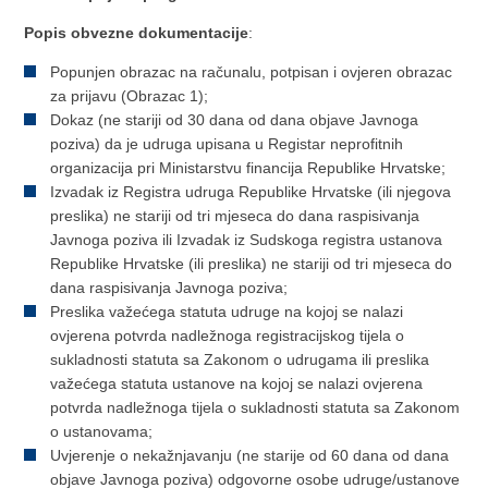
Popis obvezne dokumentacije
:
Popunjen obrazac na računalu, potpisan i ovjeren obrazac
za prijavu (Obrazac 1);
Dokaz (ne stariji od 30 dana od dana objave Javnoga
poziva) da je udruga upisana u Registar neprofitnih
organizacija pri Ministarstvu financija Republike Hrvatske;
Izvadak iz Registra udruga Republike Hrvatske (ili njegova
preslika) ne stariji od tri mjeseca do dana raspisivanja
Javnoga poziva ili Izvadak iz Sudskoga registra ustanova
Republike Hrvatske (ili preslika) ne stariji od tri mjeseca do
dana raspisivanja Javnoga poziva;
Preslika važećega statuta udruge na kojoj se nalazi
ovjerena potvrda nadležnoga registracijskog tijela o
sukladnosti statuta sa Zakonom o udrugama ili preslika
važećega statuta ustanove na kojoj se nalazi ovjerena
potvrda nadležnoga tijela o sukladnosti statuta sa Zakonom
o ustanovama;
Uvjerenje o nekažnjavanju (ne starije od 60 dana od dana
objave Javnoga poziva) odgovorne osobe udruge/ustanove