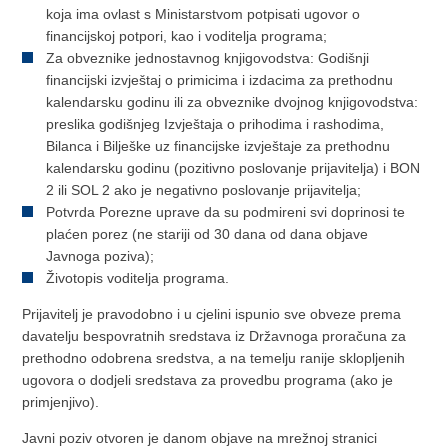
koja ima ovlast s Ministarstvom potpisati ugovor o
financijskoj potpori, kao i voditelja programa;
Za obveznike jednostavnog knjigovodstva: Godišnji
financijski izvještaj o primicima i izdacima za prethodnu
kalendarsku godinu ili za obveznike dvojnog knjigovodstva:
preslika godišnjeg Izvještaja o prihodima i rashodima,
Bilanca i Bilješke uz financijske izvještaje za prethodnu
kalendarsku godinu (pozitivno poslovanje prijavitelja) i BON
2 ili SOL 2 ako je negativno poslovanje prijavitelja;
Potvrda Porezne uprave da su podmireni svi doprinosi te
plaćen porez (ne stariji od 30 dana od dana objave
Javnoga poziva);
Životopis voditelja programa.
Prijavitelj je pravodobno i u cjelini ispunio sve obveze prema
davatelju bespovratnih sredstava iz Državnoga proračuna za
prethodno odobrena sredstva, a na temelju ranije sklopljenih
ugovora o dodjeli sredstava za provedbu programa (ako je
primjenjivo).
Javni poziv otvoren je danom objave na mrežnoj stranici