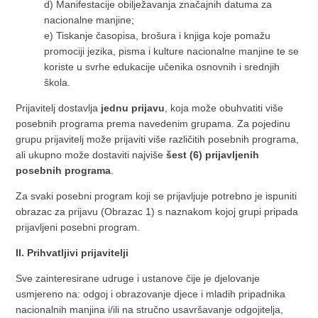
d) Manifestacije obilježavanja značajnih datuma za
nacionalne manjine;
e) Tiskanje časopisa, brošura i knjiga koje pomažu
promociji jezika, pisma i kulture nacionalne manjine te se
koriste u svrhe edukacije učenika osnovnih i srednjih
škola.
Prijavitelj dostavlja
jednu prijavu
, koja može obuhvatiti više
posebnih programa prema navedenim grupama. Za pojedinu
grupu prijavitelj može prijaviti više različitih posebnih programa,
ali ukupno može dostaviti najviše
šest (6) prijavljenih
posebnih programa
.
Za svaki posebni program koji se prijavljuje potrebno je ispuniti
obrazac za prijavu (Obrazac 1) s naznakom kojoj grupi pripada
prijavljeni posebni program.
II. Prihvatljivi prijavitelji
Sve zainteresirane udruge i ustanove čije je djelovanje
usmjereno na: odgoj i obrazovanje djece i mladih pripadnika
nacionalnih manjina i/ili na stručno usavršavanje odgojitelja,