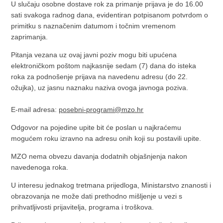
U slučaju osobne dostave rok za primanje prijava je do 16.00
sati svakoga radnog dana, evidentiran potpisanom potvrdom o
primitku s naznačenim datumom i točnim vremenom
zaprimanja.
Pitanja vezana uz ovaj javni poziv mogu biti upućena
elektroničkom poštom najkasnije sedam (7) dana do isteka
roka za podnošenje prijava na navedenu adresu (do 22.
ožujka), uz jasnu naznaku naziva ovoga javnoga poziva.
E-mail adresa:
posebni-programi@mzo.hr
Odgovor na pojedine upite bit će poslan u najkraćemu
mogućem roku izravno na adresu onih koji su postavili upite.
MZO nema obvezu davanja dodatnih objašnjenja nakon
navedenoga roka.
U interesu jednakog tretmana prijedloga, Ministarstvo znanosti i
obrazovanja ne može dati prethodno mišljenje u vezi s
prihvatljivosti prijavitelja, programa i troškova.