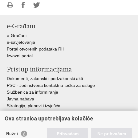
Ispiši
Podijeli
Podijeli
stranicu
na
na
e-Građani
Facebooku
Twitteru
e-Građani
e-savjetovanja
Portal otvorenih podataka RH
Izvozni portal
Pristup informacijama
Dokumenti, zakonski i podzakonski akti
PSC - Jedinstvena kontaktna točka za usluge
Službenica za informiranje
Javna nabava
Strategija, planovi i izvješća
Savjetovanja sa zainteresiranom javnošću
Ova stranica upotrebljava kolačiće
Nužni
Prihvaćam
Ne prihvaćam