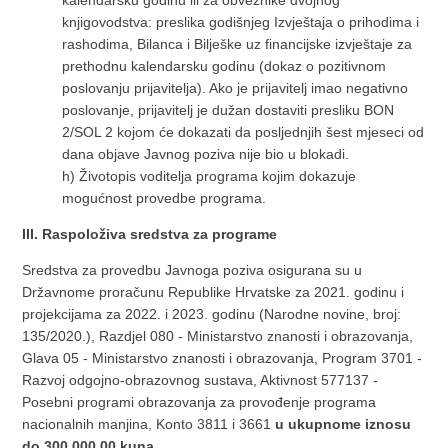
kalendarsku godinu ili za obveznike dvojnog
knjigovodstva: preslika godišnjeg Izvještaja o prihodima i
rashodima, Bilanca i Bilješke uz financijske izvještaje za
prethodnu kalendarsku godinu (dokaz o pozitivnom
poslovanju prijavitelja). Ako je prijavitelj imao negativno
poslovanje, prijavitelj je dužan dostaviti presliku BON
2/SOL 2 kojom će dokazati da posljednjih šest mjeseci od
dana objave Javnog poziva nije bio u blokadi.
h) Životopis voditelja programa kojim dokazuje
mogućnost provedbe programa.
III. Raspoloživa sredstva za programe
Sredstva za provedbu Javnoga poziva osigurana su u
Državnome proračunu Republike Hrvatske za 2021. godinu i
projekcijama za 2022. i 2023. godinu (Narodne novine, broj:
135/2020.), Razdjel 080 - Ministarstvo znanosti i obrazovanja,
Glava 05 - Ministarstvo znanosti i obrazovanja, Program 3701 -
Razvoj odgojno-obrazovnog sustava, Aktivnost 577137 -
Posebni programi obrazovanja za provođenje programa
nacionalnih manjina, Konto 3811 i 3661
u ukupnome iznosu
do 300.000,00 kuna
.