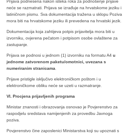
Prijava podnesena nakon isteka roka za podnošenje prijave
neće se razmatrati. Prijava se izrađuje na hrvatskome jeziku i
latiničnom pismu. Sva dokumentacija tražena u sklopu Poziva
mora biti na hrvatskome jeziku ili prevedena na hrvatski jezik.
Dokumentacija koja zahtijeva potpis prijavitelja mora biti u
izvorniku, ovjerena pečatom i potpisom osobe ovlaštene za
zastupanje.
Prijava se podnosi u jednom (1) izvorniku na formatu A4
u
jednome zatvorenom paketu/omotnici, uvezana s
numeriranim stranicama
.
Prijave pristigle isključivo elektroničkom poštom i u
elektroničkome obliku neće se uzeti u razmatranje.
VI. Procjena prijavljenih programa
Ministar znanosti i obrazovanja osnovao je Povjerenstvo za
raspodjelu sredstava namijenjenih za provedbu Javnoga
poziva.
Povjerenstvo čine zaposlenici Ministarstva koji su upoznati s