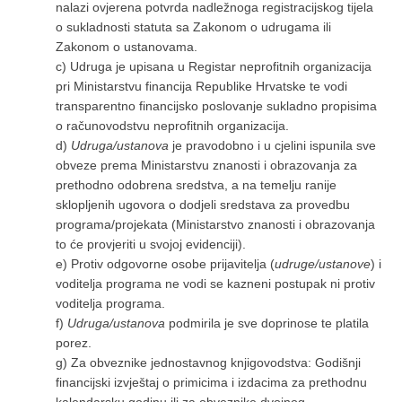
nalazi ovjerena potvrda nadležnoga registracijskog tijela
o sukladnosti statuta sa Zakonom o udrugama ili
Zakonom o ustanovama.
c) Udruga je upisana u Registar neprofitnih organizacija
pri Ministarstvu financija Republike Hrvatske te vodi
transparentno financijsko poslovanje sukladno propisima
o računovodstvu neprofitnih organizacija.
d)
Udruga/ustanova
je pravodobno i u cjelini ispunila sve
obveze prema Ministarstvu znanosti i obrazovanja za
prethodno odobrena sredstva, a na temelju ranije
sklopljenih ugovora o dodjeli sredstava za provedbu
programa/projekata (Ministarstvo znanosti i obrazovanja
to će provjeriti u svojoj evidenciji).
e) Protiv odgovorne osobe prijavitelja (
udruge/ustanove
) i
voditelja programa ne vodi se kazneni postupak ni protiv
voditelja programa.
f)
Udruga/ustanova
podmirila je sve doprinose te platila
porez.
g) Za obveznike jednostavnog knjigovodstva: Godišnji
financijski izvještaj o primicima i izdacima za prethodnu