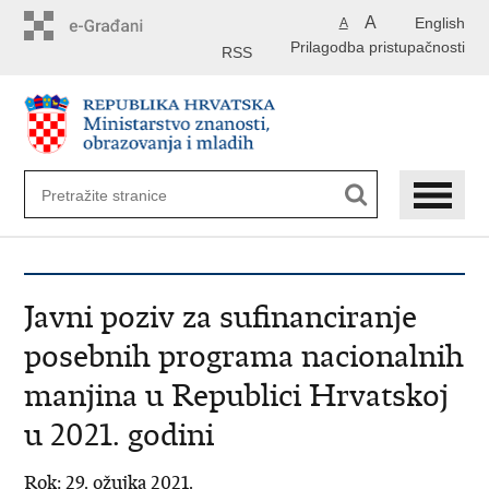
Preskoči
A
English
A
na
Prilagodba pristupačnosti
glavni
RSS
sadržaj
Javni poziv za sufinanciranje
posebnih programa nacionalnih
manjina u Republici Hrvatskoj
u 2021. godini
Rok: 29. ožujka 2021.