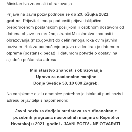
Ministarstva znanosti i obrazovanja.
Prijave na Javni poziv podnose se
do 29. ožujka 2021.
godine
. Prijavitelji mogu podnositi prijave isključivo
preporučenom poštanskom pošiljkom ili osobnom dostavom od
datuma objave na mrežnoj stranici Ministarstva znanosti i
obrazovanja (mzo.gov.hr) do definiranoga roka ovim javnim
pozivom. Rok za podnošenje prijava evidentiran je datumom
otpreme (poštanski pečat) ili datumom potvrde o dostavi na
sljedeću poštansku adresu:
Ministarstvo znanosti i obrazovanja
Uprava za nacionalne manjine
Donje Svetice 38, 10 000 Zagreb
.
Na vanjskome dijelu omotnice potrebno je istaknuti puni naziv i
adresu prijavitelja s napomenom:
Javni poziv za dodjelu sredstava za sufinanciranje
posebnih programa nacionalnih manjina u Republici
Hrvatskoj u 2021. godini - JAVNI POZIV - NE OTVARATI
.