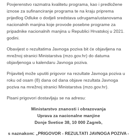
Povjerenstvo razmatra kvalitetu programa, kao i predložene
iznose za sufinanciranje programa te na kraju priprema
prijedlog Odluke o dodjeli sredstava udrugama/ustanovama
nacionalnih manjina koje provode posebne programe za
pripadnike nacionalnih manjina u Republici Hrvatskoj u 2021.
godini.
Obavijest o rezultatima Javnoga poziva bit će objavljena na
mrežnoj stranici Ministarstva (mzo.gov.hr) do datuma
objavljenoga u kalendaru Javnoga poziva.
Prijavitelj može uputiti prigovor na rezultate Javnoga poziva u
roku od osam (8) dana od dana objave rezultata Javnoga
poziva na mrežnoj stranici Ministarstva (mzo.gov.hr).
Pisani prigovori dostavljaju se na adresu:
Ministarstvo znanosti i obrazovanja
Uprava za nacionalne manjine
Donje Svetice 38, 10 000 Zagreb,
s naznakom: „PRIGOVOR - REZULTATI JAVNOGA POZIVA -