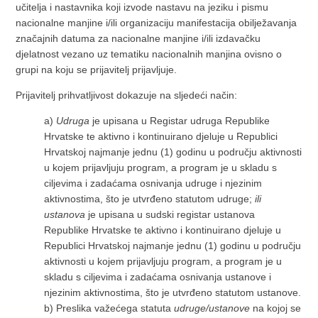
učitelja i nastavnika koji izvode nastavu na jeziku i pismu
nacionalne manjine i/ili organizaciju manifestacija obilježavanja
značajnih datuma za nacionalne manjine i/ili izdavačku
djelatnost vezano uz tematiku nacionalnih manjina ovisno o
grupi na koju se prijavitelj prijavljuje.
Prijavitelj prihvatljivost dokazuje na sljedeći način:
a)
Udruga
je upisana u Registar udruga Republike
Hrvatske te aktivno i kontinuirano djeluje u Republici
Hrvatskoj najmanje jednu (1) godinu u području aktivnosti
u kojem prijavljuju program, a program je u skladu s
ciljevima i zadaćama osnivanja udruge i njezinim
aktivnostima, što je utvrđeno statutom udruge;
ili
ustanova
je upisana u sudski registar ustanova
Republike Hrvatske te aktivno i kontinuirano djeluje u
Republici Hrvatskoj najmanje jednu (1) godinu u području
aktivnosti u kojem prijavljuju program, a program je u
skladu s ciljevima i zadaćama osnivanja ustanove i
njezinim aktivnostima, što je utvrđeno statutom ustanove.
b) Preslika važećega statuta
udruge/ustanove
na kojoj se