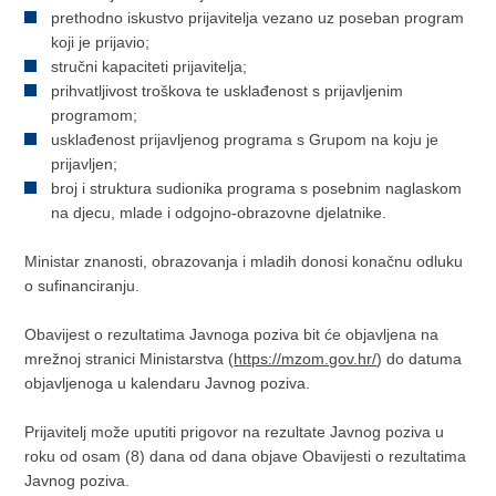
prethodno iskustvo prijavitelja vezano uz poseban program
koji je prijavio;
stručni kapaciteti prijavitelja;
prihvatljivost troškova te usklađenost s prijavljenim
programom;
usklađenost prijavljenog programa s Grupom na koju je
prijavljen;
broj i struktura sudionika programa s posebnim naglaskom
na djecu, mlade i odgojno-obrazovne djelatnike.
Ministar znanosti, obrazovanja i mladih donosi konačnu odluku
o sufinanciranju.
Obavijest o rezultatima Javnoga poziva bit će objavljena na
mrežnoj stranici Ministarstva (
https://mzom.gov.hr/
) do datuma
objavljenoga u kalendaru Javnog poziva.
Prijavitelj može uputiti prigovor na rezultate Javnog poziva u
roku od osam (8) dana od dana objave Obavijesti o rezultatima
Javnog poziva.