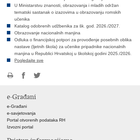
U Ministarstvu znanosti, obrazovanja i mladih održan
tematski sastanak o izazovima u obrazovanju romskih
učenika
Katalog odobrenih udžbenika za šk. god. 2026./2027.
Obrazovanje nacionalnih manjina
Odluka o financijskoj potpori za provođenje posebnih oblika
nastave (ljetnih škola) za učenike pripadnike nacionalnih
manjina u Republici Hrvatskoj u školskoj godini 2025./2026.
Pogledajte sve
Ispiši
Podijeli
Podijeli
stranicu
na
na
e-Građani
Facebooku
Twitteru
e-Građani
e-savjetovanja
Portal otvorenih podataka RH
Izvozni portal