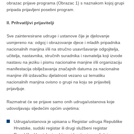
obrazac prijave programa (Obrazac 1) s naznakom kojoj grupi
pripada prijavljeni posebni program.
II. Prihvatljivi prijavitelji
Sve zainteresirane udruge i ustanove čije je djelovanje
usmjereno na: odgoj i obrazovanje djece i mladih pripadnika
nacionalnih manjina i/ili na stručno usavršavanje odgojitelja,
učitelja, nastavnika, stručnih suradnika i ravnatelja koji izvode
nastavu na jeziku i pismu nacionalne manjine i/ili organizaciju
manifestacija obilježavanja značajnih datuma za nacionalne
manjine i/ili izdavačku djelatnost vezano uz tematiku
nacionalnih manjina ovisno o grupi na koju se prijavitelj
prijavljuje.
Razmatrat će se prijave samo onih udruga/ustanova koje
udovoljavaju sljedećim općim uvjetima:
Udruga/ustanova je upisana u Registar udruga Republike
Hrvatske, sudski registar ili drugi službeni registar