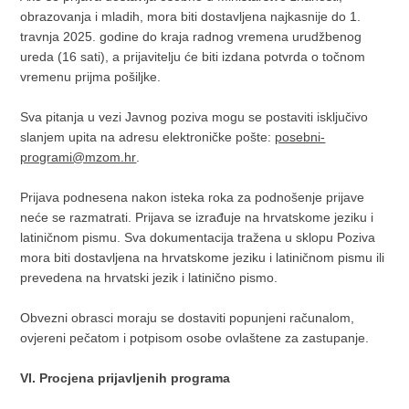
obrazovanja i mladih, mora biti dostavljena najkasnije do 1.
travnja 2025. godine do kraja radnog vremena urudžbenog
ureda (16 sati), a prijavitelju će biti izdana potvrda o točnom
vremenu prijma pošiljke.
Sva pitanja u vezi Javnog poziva mogu se postaviti isključivo
slanjem upita na adresu elektroničke pošte:
posebni-
programi@mzom.hr
.
Prijava podnesena nakon isteka roka za podnošenje prijave
neće se razmatrati. Prijava se izrađuje na hrvatskome jeziku i
latiničnom pismu. Sva dokumentacija tražena u sklopu Poziva
mora biti dostavljena na hrvatskome jeziku i latiničnom pismu ili
prevedena na hrvatski jezik i latinično pismo.
Obvezni obrasci moraju se dostaviti popunjeni računalom,
ovjereni pečatom i potpisom osobe ovlaštene za zastupanje.
VI. Procjena prijavljenih programa