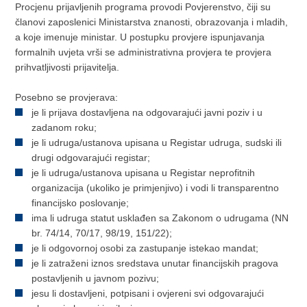
Procjenu prijavljenih programa provodi Povjerenstvo, čiji su
članovi zaposlenici Ministarstva znanosti, obrazovanja i mladih,
a koje imenuje ministar. U postupku provjere ispunjavanja
formalnih uvjeta vrši se administrativna provjera te provjera
prihvatljivosti prijavitelja.
Posebno se provjerava:
je li prijava dostavljena na odgovarajući javni poziv i u
zadanom roku;
je li udruga/ustanova upisana u Registar udruga, sudski ili
drugi odgovarajući registar;
je li udruga/ustanova upisana u Registar neprofitnih
organizacija (ukoliko je primjenjivo) i vodi li transparentno
financijsko poslovanje;
ima li udruga statut usklađen sa Zakonom o udrugama (NN
br. 74/14, 70/17, 98/19, 151/22);
je li odgovornoj osobi za zastupanje istekao mandat;
je li zatraženi iznos sredstava unutar financijskih pragova
postavljenih u javnom pozivu;
jesu li dostavljeni, potpisani i ovjereni svi odgovarajući