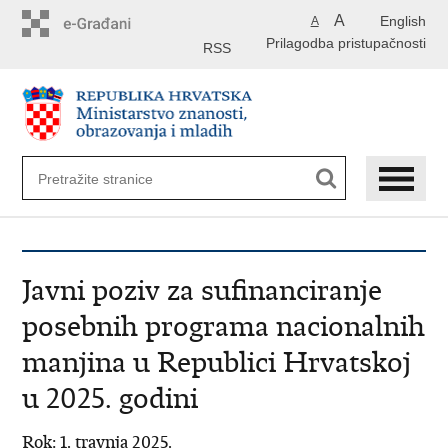
Preskoči
A
English
A
na
Prilagodba pristupačnosti
glavni
RSS
sadržaj
Javni poziv za sufinanciranje
posebnih programa nacionalnih
manjina u Republici Hrvatskoj
u 2025. godini
Rok: 1. travnja 2025.