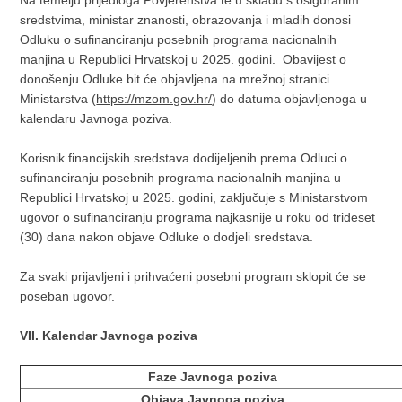
Na temelju prijedloga Povjerenstva te u skladu s osiguranim
sredstvima, ministar znanosti, obrazovanja i mladih donosi
Odluku o sufinanciranju posebnih programa nacionalnih
manjina u Republici Hrvatskoj u 2025. godini. Obavijest o
donošenju Odluke bit će objavljena na mrežnoj stranici
Ministarstva (
https://mzom.gov.hr/
) do datuma objavljenoga u
kalendaru Javnoga poziva.
Korisnik financijskih sredstava dodijeljenih prema Odluci o
sufinanciranju posebnih programa nacionalnih manjina u
Republici Hrvatskoj u 2025. godini, zaključuje s Ministarstvom
ugovor o sufinanciranju programa najkasnije u roku od trideset
(30) dana nakon objave Odluke o dodjeli sredstava.
Za svaki prijavljeni i prihvaćeni posebni program sklopit će se
poseban ugovor.
VII. Kalendar Javnoga poziva
Faze Javnoga poziva
Objava Javnoga poziva