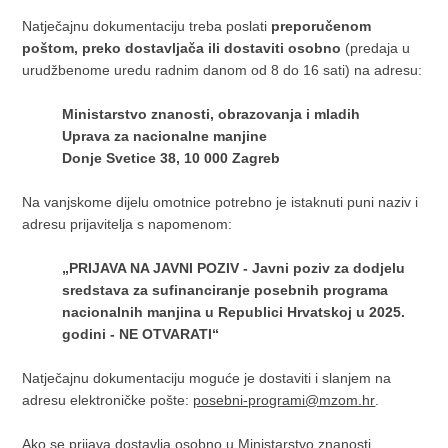
Natječajnu dokumentaciju treba poslati
preporučenom
poštom, preko dostavljača ili dostaviti osobno
(predaja u
urudžbenome uredu radnim danom od 8 do 16 sati) na adresu:
Ministarstvo znanosti, obrazovanja i mladih
Uprava za nacionalne manjine
Donje Svetice 38, 10 000 Zagreb
Na vanjskome dijelu omotnice potrebno je istaknuti puni naziv i
adresu prijavitelja s napomenom:
„PRIJAVA NA JAVNI POZIV - Javni poziv za dodjelu
sredstava za sufinanciranje posebnih programa
nacionalnih manjina u Republici Hrvatskoj u 2025.
godini - NE OTVARATI“
Natječajnu dokumentaciju moguće je dostaviti i slanjem na
adresu elektroničke pošte:
posebni-programi@mzom.hr
.
Ako se prijava dostavlja osobno u Ministarstvo znanosti,