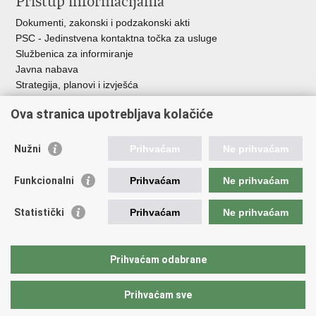
Pristup informacijama
Dokumenti, zakonski i podzakonski akti
PSC - Jedinstvena kontaktna točka za usluge
Službenica za informiranje
Javna nabava
Strategija, planovi i izvješća
Savjetovanja sa zainteresiranom javnošću
Ova stranica upotrebljava kolačiće
Nužni
Prihvaćam
Ne prihvaćam
Korisne poveznice
Funkcionalni
Prihvaćam
Ne prihvaćam
Vlada RH
AZOO
Statistički
Prihvaćam
Ne prihvaćam
ASOO
AMPEU
CARNET
Prihvaćam odabrane
NCVVO
Prihvaćam sve
Povratak na vrh