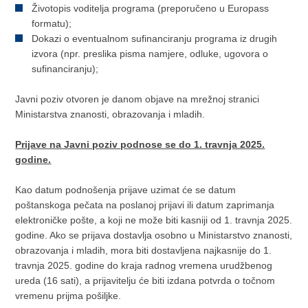
Životopis voditelja programa (preporučeno u Europass
formatu);
Dokazi o eventualnom sufinanciranju programa iz drugih
izvora (npr. preslika pisma namjere, odluke, ugovora o
sufinanciranju);
Javni poziv otvoren je danom objave na mrežnoj stranici
Ministarstva znanosti, obrazovanja i mladih.
Prijave na Javni poziv podnose se do 1. travnja 2025.
godine.
Kao datum podnošenja prijave uzimat će se datum
poštanskoga pečata na poslanoj prijavi ili datum zaprimanja
elektroničke pošte, a koji ne može biti kasniji od 1. travnja 2025.
godine. Ako se prijava dostavlja osobno u Ministarstvo znanosti,
obrazovanja i mladih, mora biti dostavljena najkasnije do 1.
travnja 2025. godine do kraja radnog vremena urudžbenog
ureda (16 sati), a prijavitelju će biti izdana potvrda o točnom
vremenu prijma pošiljke.