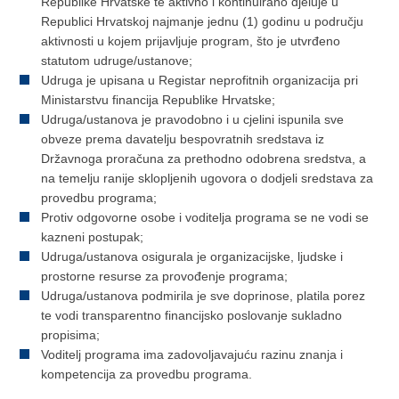
Republike Hrvatske te aktivno i kontinuirano djeluje u
Republici Hrvatskoj najmanje jednu (1) godinu u području
aktivnosti u kojem prijavljuje program, što je utvrđeno
statutom udruge/ustanove;
Udruga je upisana u Registar neprofitnih organizacija pri
Ministarstvu financija Republike Hrvatske;
Udruga/ustanova je pravodobno i u cjelini ispunila sve
obveze prema davatelju bespovratnih sredstava iz
Državnoga proračuna za prethodno odobrena sredstva, a
na temelju ranije sklopljenih ugovora o dodjeli sredstava za
provedbu programa;
Protiv odgovorne osobe i voditelja programa se ne vodi se
kazneni postupak;
Udruga/ustanova osigurala je organizacijske, ljudske i
prostorne resurse za provođenje programa;
Udruga/ustanova podmirila je sve doprinose, platila porez
te vodi transparentno financijsko poslovanje sukladno
propisima;
Voditelj programa ima zadovoljavajuću razinu znanja i
kompetencija za provedbu programa.