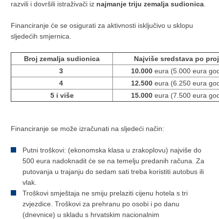
razvili i dovršili istraživači iz
najmanje triju zemalja sudionica
.
Financiranje će se osigurati za aktivnosti isključivo u sklopu
sljedećih smjernica.
Broj zemalja sudionica
Najviše sredstava po pro
3
10.000
eura (5.000 eura god
4
12.500
eura (6.250 eura god
5 i više
15.000
eura (7.500 eura god
Financiranje se može izračunati na sljedeći način:
Putni troškovi: (ekonomska klasa u zrakoplovu) najviše do
500 eura nadoknadit će se na temelju predanih računa. Za
putovanja u trajanju do sedam sati treba koristiti autobus ili
vlak.
Troškovi smještaja ne smiju prelaziti cijenu hotela s tri
zvjezdice. Troškovi za prehranu po osobi i po danu
(dnevnice) u skladu s hrvatskim nacionalnim