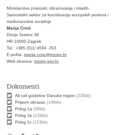
Ministarstvo znanosti, obrazovanja i mladih
Samostalni sektor za koordinaciju europskih poslova i
međunarodne suradnje
Marija Crnić
Donje Svetice 38
HR-10000 Zagreb
Tel.: +385 (0)1/ 4594 -353
E-pošta:
marija.crnic@mzom.hr
Web stranica:
mzom.gov.hr
Dokumenti
All call guideline Danube region
(235kb)
Prijavni obrazac
(146kb)
Prilog 1a
(98kb)
Prilog 1b
(128kb)
Prilog 1c
(153kb)