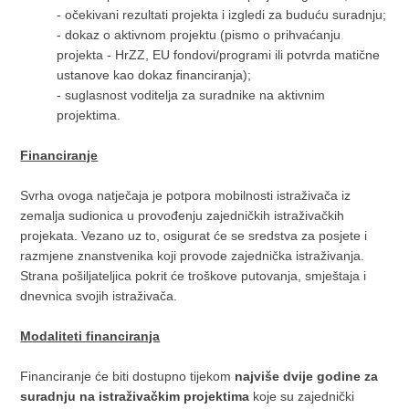
-
očekivani rezultati projekta i izgledi za buduću suradnju;
-
dokaz o aktivnom projektu (pismo o prihvaćanju
projekta - HrZZ, EU fondovi/programi ili potvrda matične
ustanove kao dokaz financiranja);
-
suglasnost voditelja za suradnike na aktivnim
projektima.
Financiranje
Svrha ovoga natječaja je potpora mobilnosti istraživača iz
zemalja sudionica u provođenju zajedničkih istraživačkih
projekata. Vezano uz to, osigurat će se sredstva za posjete i
razmjene znanstvenika koji provode zajednička istraživanja.
Strana pošiljateljica pokrit će troškove putovanja, smještaja i
dnevnica svojih istraživača.
Modaliteti financiranja
Financiranje će biti dostupno tijekom
najviše dvije godine za
suradnju na istraživačkim projektima
koje su zajednički