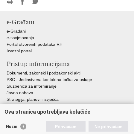
Ispiši
Podijeli
Podijeli
stranicu
na
na
e-Građani
Facebooku
Twitteru
e-Građani
e-savjetovanja
Portal otvorenih podataka RH
Izvozni portal
Pristup informacijama
Dokumenti, zakonski i podzakonski akti
PSC - Jedinstvena kontaktna točka za usluge
Službenica za informiranje
Javna nabava
Strategija, planovi i izvješća
Savjetovanja sa zainteresiranom javnošću
Ova stranica upotrebljava kolačiće
Nužni
Prihvaćam
Ne prihvaćam
Korisne poveznice