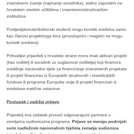
znanstveno zvanje (najmanje suradnika), stalno zaposleni na
hrvatskim visokim učilištima i znanstvenoistraživačkim
institutima.
Poslijediplomski/doktorski studenti mogu koristiti sredstva samo
kao članovi projektnoga tima (prvostupnici i magistri ne mogu
koristiti sredstva).
Prihvatljivi prijavitelj s hrvatske strane mora imati aktivan projekt
(kao voditelj ili suradnik uz suglasnost voditelja) koji financira
središnje nacionalno tijelo za financiranje znanstvenih projekata
ili projekt financiran iz Europskih strukturnih i investicijskih
fondova ili programa Europske unije ili projekt financiran iz
sredstava matične ustanove.
Postupak i sadržaj prijave
Prijavitelj ima zadatak pronaći odgovarajuće partnere u
zemljama sudionicama programa.
Prijave se moraju podnijeti
svim nadležnim nacionalnim tijelima zemalja sudionica