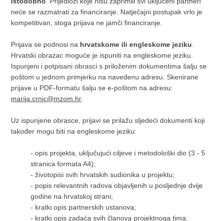
istodobno
. Prijedlozi koje nisu zaprimili svi uključeni partneri
neće se razmatrati za financiranje. Natječajni postupak vrlo je
kompetitivan, stoga prijava ne jamči financiranje.
Prijava se podnosi na
hrvatskome ili engleskome jeziku
.
Hrvatski obrazac moguće je ispuniti na engleskome jeziku.
Ispunjeni i potpisani obrasci s priloženim dokumentima šalju se
poštom u jednom primjerku na navedenu adresu. Skenirane
prijave u PDF-formatu šalju se e-poštom na adresu:
marija.crnic@mzom.hr
.
Uz ispunjene obrasce, prijavi se prilažu sljedeći dokumenti koji
također mogu biti na engleskome jeziku:
-
opis projekta, uključujući ciljeve i metodološki dio (3 - 5
stranica formata A4);
-
životopisi svih hrvatskih sudionika u projektu;
-
popis relevantnih radova objavljenih u posljednje dvije
godine na hrvatskoj strani;
-
kratki opis partnerskih ustanova;
-
kratki opis zadaća svih članova projektnoga tima;