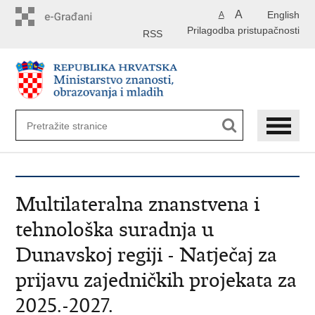
Preskoči
A
English
A
na
Prilagodba pristupačnosti
glavni
RSS
sadržaj
Multilateralna znanstvena i
tehnološka suradnja u
Dunavskoj regiji - Natječaj za
prijavu zajedničkih projekata za
2025.-2027.