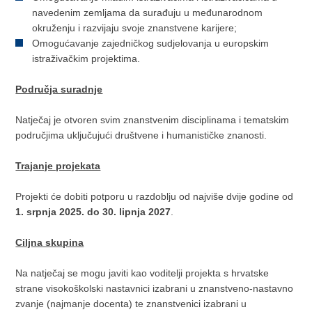
navedenim zemljama da surađuju u međunarodnom
okruženju i razvijaju svoje znanstvene karijere;
Omogućavanje zajedničkog sudjelovanja u europskim
istraživačkim projektima.
Područja suradnje
Natječaj je otvoren svim znanstvenim disciplinama i tematskim
područjima uključujući društvene i humanističke znanosti.
Trajanje projekata
Projekti će dobiti potporu u razdoblju od najviše dvije godine od
1. srpnja 2025. do 30. lipnja 2027
.
Ciljna skupina
Na natječaj se mogu javiti kao voditelji projekta s hrvatske
strane visokoškolski nastavnici izabrani u znanstveno-nastavno
zvanje (najmanje docenta) te znanstvenici izabrani u