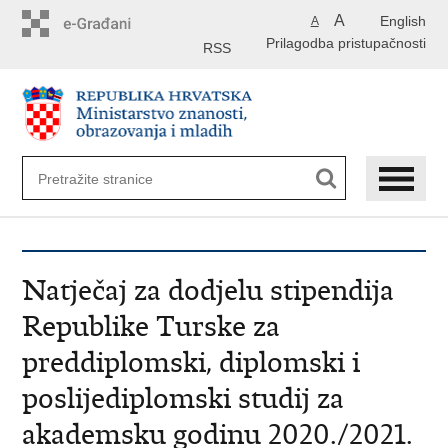
Preskoči
A
English
A
na
Prilagodba pristupačnosti
glavni
RSS
sadržaj
Natječaj za dodjelu stipendija
Republike Turske za
preddiplomski, diplomski i
poslijediplomski studij za
akademsku godinu 2020./2021.