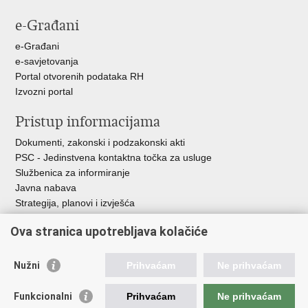
stranicu
na
na
e-Građani
Facebooku
Twitteru
e-Građani
e-savjetovanja
Portal otvorenih podataka RH
Izvozni portal
Pristup informacijama
Dokumenti, zakonski i podzakonski akti
PSC - Jedinstvena kontaktna točka za usluge
Službenica za informiranje
Javna nabava
Strategija, planovi i izvješća
Savjetovanja sa zainteresiranom javnošću
Ova stranica upotrebljava kolačiće
Nužni
Prihvaćam
Ne prihvaćam
Korisne poveznice
Funkcionalni
Prihvaćam
Ne prihvaćam
Vlada RH