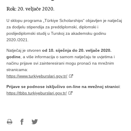
Rok: 20. veljače 2020.
U sklopu programa „Türkiye Scholarships“ objavljen je natječaj
za dodjelu stipendija za preddiplomski, diplomski i
poslijediplomski studij u Turskoj za akademsku godinu
2020./2021.
Natječaj je otvoren
od 10. siječnja do 20. veljače 2020.
godine
, a više informacija o samom natječaju te uvjetima i
načinu prijave svi zainteresirani mogu pronaći na mrežnim
stranicama:
https://www.turkiyeburslari.gov.tr/
Prijave se podnose isključivo on-line na mrežnoj stranici
:
https://tbbs.turkiyeburslari.gov.tr/
Ispiši
Podijeli
Podijeli