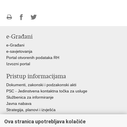
Ispiši
Podijeli
Podijeli
stranicu
na
na
e-Građani
Facebooku
Twitteru
e-Građani
e-savjetovanja
Portal otvorenih podataka RH
Izvozni portal
Pristup informacijama
Dokumenti, zakonski i podzakonski akti
PSC - Jedinstvena kontaktna točka za usluge
Službenica za informiranje
Javna nabava
Strategija, planovi i izvješća
Savjetovanja sa zainteresiranom javnošću
Ova stranica upotrebljava kolačiće