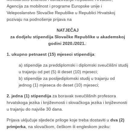
Agencija za mobilnost i programe Europske unije i
Veleposlanstvo Slovačke Republike u Republici Hrvatskoj
pozivaju na podnošenje prijava na
NATJEČAJ
za dodjelu stipendija Slovačke Republike u akademskoj
godini 2020./2021.
:
1. ukupno petnaest (15) mjeseci stipendija
:
a) stipendije za preddiplomski i diplomski sveučilišni studij
u trajanju od pet (5) ili deset (10) mjeseci;
b) stipendije za poslijediplomski studij u trajanju od
jednog (1) mjeseca do deset (10) mjeseci;
2. jedna (1) stipendija
za boravak sveučilišnih profesora
hrvatskoga jezika i književnosti i slovačkoga jezika i književnosti
u trajanju do najviše 30 dana.
Prijava uključuje sljedeće priloge koje treba dostaviti u
dva (2)
primjerka
, na slovačkom, češkom ili engleskom jeziku: