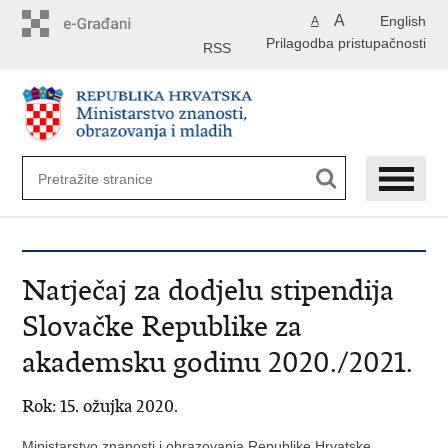
Preskoči
A
English
A
na
Prilagodba pristupačnosti
glavni
RSS
sadržaj
Natječaj za dodjelu stipendija
Slovačke Republike za
akademsku godinu 2020./2021.
Rok: 15. ožujka 2020.
Ministarstvo znanosti i obrazovanja Republike Hrvatske,