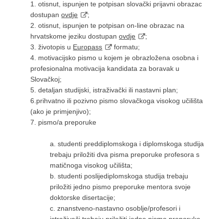
1. otisnut, ispunjen te potpisan slovački prijavni obrazac
dostupan
ovdje
;
2. otisnut, ispunjen te potpisan on-line obrazac na
hrvatskome jeziku dostupan
ovdje
;
3. životopis u
Europass
formatu;
4. motivacijsko pismo u kojem je obrazložena osobna i
profesionalna motivacija kandidata za boravak u
Slovačkoj;
5. detaljan studijski, istraživački ili nastavni plan;
6.prihvatno ili pozivno pismo slovačkoga visokog učilišta
(ako je primjenjivo);
7. pismo/a preporuke
a. studenti preddiplomskoga i diplomskoga studija
trebaju priložiti dva pisma preporuke profesora s
matičnoga visokog učilišta;
b. studenti poslijediplomskoga studija trebaju
priložiti jedno pismo preporuke mentora svoje
doktorske disertacije;
c. znanstveno-nastavno osoblje/profesori i