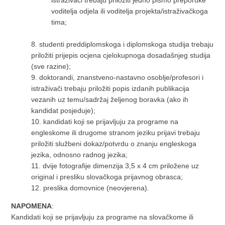
istraživači trebaju priložiti jedno pismo preporuke
voditelja odjela ili voditelja projekta/istraživačkoga
tima;
8. studenti preddiplomskoga i diplomskoga studija trebaju
priložiti prijepis ocjena cjelokupnoga dosadašnjeg studija
(sve razine);
9. doktorandi, znanstveno-nastavno osoblje/profesori i
istraživači trebaju priložiti popis izdanih publikacija
vezanih uz temu/sadržaj željenog boravka (ako ih
kandidat posjeduje);
10. kandidati koji se prijavljuju za programe na
engleskome ili drugome stranom jeziku prijavi trebaju
priložiti službeni dokaz/potvrdu o znanju engleskoga
jezika, odnosno radnog jezika;
11. dvije fotografije dimenzija 3,5 x 4 cm priložene uz
original i presliku slovačkoga prijavnog obrasca;
12. preslika domovnice (neovjerena).
NAPOMENA
:
Kandidati koji se prijavljuju za programe na slovačkome ili