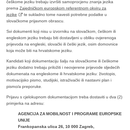
češkome jeziku trebaju izvršiti samoprocjenu znanja jezika
prema
Zajedničkom europskom referentnom okviru za
jezike
te sukladno tome navesti potrebne podatke u
slovačkome prijavnom obrascu.
Svi dokumenti koji nisu u izvorniku na slovačkom, češkom ili
engleskom jeziku trebaju biti dostavljeni u obliku ovjerenoga
prijevoda na engleski, slovački ili češki jezik, osim domovnice
koja može biti na hrvatskome jeziku.
Kandidati koji dokumentaciju šalju na slovačkome ili češkome
jeziku dodatno trebaju priložiti i neovjerene prijevode sljedećih
dokumenata na engleskome ili hrvatskome jeziku: životopis,
motivacijsko pismo, studijski, istraživački ili nastavni plan i
pismo/a preporuke.
Prijavu s cjelokupnom dokumentacijom treba dostaviti u dva (2)
primjerka na adresu:
AGENCIJA ZA MOBILNOST I PROGRAME EUROPSKE
UNIJE
Frankopanska ulica 26, 10 000 Zagreb,