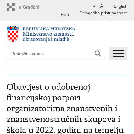
Preskoči
A
English
A
na
Prilagodba pristupačnosti
glavni
RSS
sadržaj
Obavijest o odobrenoj
financijskoj potpori
organizatorima znanstvenih i
znanstvenostručnih skupova i
škola u 2022. godini na temelju