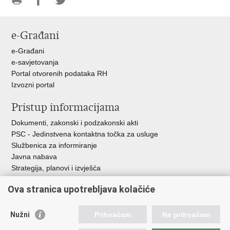
Ispiši
Podijeli
Podijeli
stranicu
na
na
e-Građani
Facebooku
Twitteru
e-Građani
e-savjetovanja
Portal otvorenih podataka RH
Izvozni portal
Pristup informacijama
Dokumenti, zakonski i podzakonski akti
PSC - Jedinstvena kontaktna točka za usluge
Službenica za informiranje
Javna nabava
Strategija, planovi i izvješća
Savjetovanja sa zainteresiranom javnošću
Ova stranica upotrebljava kolačiće
Nužni
Prihvaćam
Ne prihvaćam
Korisne poveznice