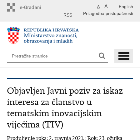
Preskoči
A
English
A
na
Prilagodba pristupačnosti
glavni
RSS
sadržaj
Objavljen Javni poziv za iskaz
interesa za članstvo u
tematskim inovacijskim
vijećima (TIV)
Produljenje roka: 2. travnja 2021.; Rok: 23. ožujka