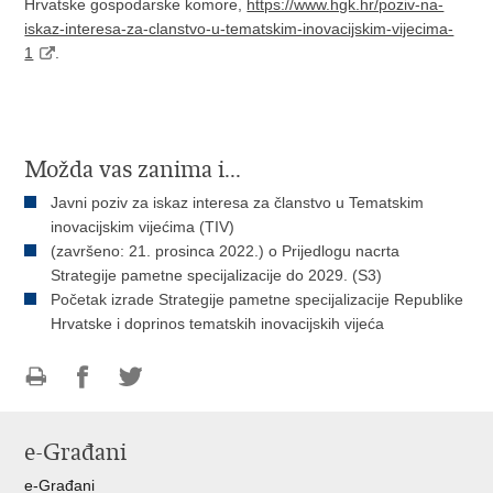
Hrvatske gospodarske komore,
https://www.hgk.hr/poziv-na-
iskaz-interesa-za-clanstvo-u-tematskim-inovacijskim-vijecima-
1
.
Možda vas zanima i...
Javni poziv za iskaz interesa za članstvo u Tematskim
inovacijskim vijećima (TIV)
(završeno: 21. prosinca 2022.) o Prijedlogu nacrta
Strategije pametne specijalizacije do 2029. (S3)
Početak izrade Strategije pametne specijalizacije Republike
Hrvatske i doprinos tematskih inovacijskih vijeća
Ispiši
Podijeli
Podijeli
stranicu
na
na
e-Građani
Facebooku
Twitteru
e-Građani