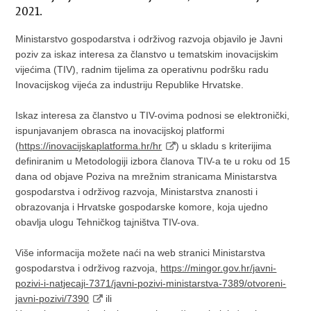
2021.
Ministarstvo gospodarstva i održivog razvoja objavilo je Javni
poziv za iskaz interesa za članstvo u tematskim inovacijskim
vijećima (TIV), radnim tijelima za operativnu podršku radu
Inovacijskog vijeća za industriju Republike Hrvatske.
Iskaz interesa za članstvo u TIV-ovima podnosi se elektronički,
ispunjavanjem obrasca na inovacijskoj platformi
(
https://inovacijskaplatforma.hr/hr
) u skladu s kriterijima
definiranim u Metodologiji izbora članova TIV-a te u roku od 15
dana od objave Poziva na mrežnim stranicama Ministarstva
gospodarstva i održivog razvoja, Ministarstva znanosti i
obrazovanja i Hrvatske gospodarske komore, koja ujedno
obavlja ulogu Tehničkog tajništva TIV-ova.
Više informacija možete naći na web stranici Ministarstva
gospodarstva i održivog razvoja,
https://mingor.gov.hr/javni-
pozivi-i-natjecaji-7371/javni-pozivi-ministarstva-7389/otvoreni-
javni-pozivi/7390
ili