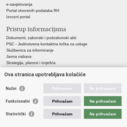
e-savjetovanja
Portal otvorenih podataka RH
Izvozni portal
Pristup informacijama
Dokumenti, zakonski i podzakonski akti
PSC - Jedinstvena kontaktna točka za usluge
Službenica za informiranje
Javna nabava
Strategija, planovi i izvješća
Savjetovanja sa zainteresiranom javnošću
Ova stranica upotrebljava kolačiće
Nužni
Prihvaćam
Ne prihvaćam
Korisne poveznice
Funkcionalni
Prihvaćam
Ne prihvaćam
Vlada RH
AZOO
Statistički
Prihvaćam
Ne prihvaćam
ASOO
AMPEU