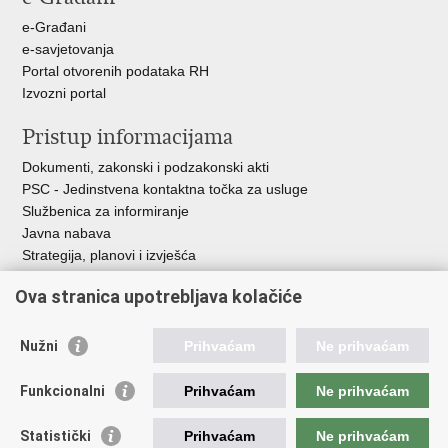
e-Građani
e-savjetovanja
Portal otvorenih podataka RH
Izvozni portal
Pristup informacijama
Dokumenti, zakonski i podzakonski akti
PSC - Jedinstvena kontaktna točka za usluge
Službenica za informiranje
Javna nabava
Strategija, planovi i izvješća
Savjetovanja sa zainteresiranom javnošću
Ova stranica upotrebljava kolačiće
Nužni
Prihvaćam
Ne prihvaćam
Korisne poveznice
Funkcionalni
Prihvaćam
Ne prihvaćam
Vlada RH
AZOO
Statistički
Prihvaćam
Ne prihvaćam
ASOO