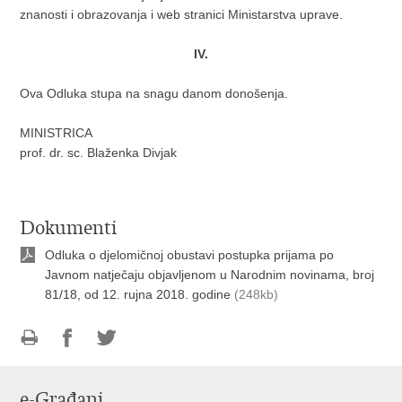
znanosti i obrazovanja i web stranici Ministarstva uprave.
IV.
Ova Odluka stupa na snagu danom donošenja.
MINISTRICA
prof. dr. sc. Blaženka Divjak
Dokumenti
Odluka o djelomičnoj obustavi postupka prijama po
Javnom natječaju objavljenom u Narodnim novinama, broj
81/18, od 12. rujna 2018. godine
(248kb)
Ispiši
Podijeli
Podijeli
stranicu
na
na
e-Građani
Facebooku
Twitteru