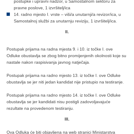
postupke i upravni nadzor, u Samostalnom sektoru za
pravne poslove, 1 izvršitelj/ica
14. radno mjesto I. vrste – viši/a unutarnji/a revizor/ica, u
Samostalnoj službi za unutarnju reviziju, 1 izvršitelj/ica.
II.
Postupak prijama na radna mjesta 9. i 10. iz točke I. ove
Odluke obustavlja se zbog bitno promijenjenih okolnosti koje su
nastale nakon raspisivanja javnog natječaja.
Postupak prijama na radno mjesto 13. iz točke I. ove Odluke
obustavlja se jer niti jedan kandidat nije pristupio na testiranje.
Postupak prijama na radno mjesto 14. iz točke I. ove Odluke
obustavlja se jer kandidati nisu postigli zadovoljavajuće
rezultate na provedenom testiranju.
III.
Ova Odluka će biti objavljena na web stranici Ministarstva