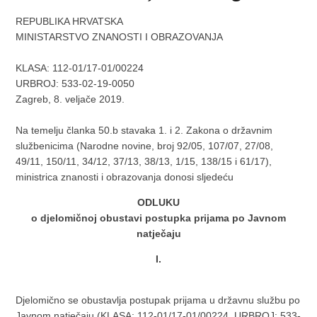
REPUBLIKA HRVATSKA
MINISTARSTVO ZNANOSTI I OBRAZOVANJA
KLASA: 112-01/17-01/00224
URBROJ: 533-02-19-0050
Zagreb, 8. veljače 2019.
Na temelju članka 50.b stavaka 1. i 2. Zakona o državnim
službenicima (Narodne novine, broj 92/05, 107/07, 27/08,
49/11, 150/11, 34/12, 37/13, 38/13, 1/15, 138/15 i 61/17),
ministrica znanosti i obrazovanja donosi sljedeću
ODLUKU
o djelomičnoj obustavi postupka prijama po Javnom
natječaju
I.
Djelomično se obustavlja postupak prijama u državnu službu po
Javnom natječaju (KLASA: 112-01/17-01/00224, URBROJ: 533-