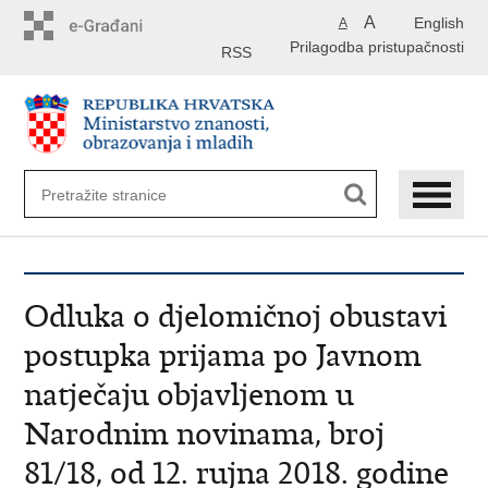
Preskoči
A
English
A
na
Prilagodba pristupačnosti
glavni
RSS
sadržaj
Odluka o djelomičnoj obustavi
postupka prijama po Javnom
natječaju objavljenom u
Narodnim novinama, broj
81/18, od 12. rujna 2018. godine