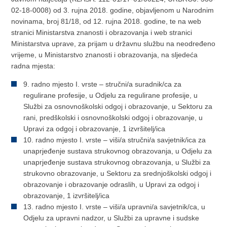
02-18-0008) od 3. rujna 2018. godine, objavljenom u Narodnim
novinama, broj 81/18, od 12. rujna 2018. godine, te na web
stranici Ministarstva znanosti i obrazovanja i web stranici
Ministarstva uprave, za prijam u državnu službu na neodređeno
vrijeme, u Ministarstvo znanosti i obrazovanja, na sljedeća
radna mjesta:
9. radno mjesto I. vrste – stručni/a suradnik/ca za
regulirane profesije, u Odjelu za regulirane profesije, u
Službi za osnovnoškolski odgoj i obrazovanje, u Sektoru za
rani, predškolski i osnovnoškolski odgoj i obrazovanje, u
Upravi za odgoj i obrazovanje, 1 izvršitelj/ica
10. radno mjesto I. vrste – viši/a stručni/a savjetnik/ica za
unaprjeđenje sustava strukovnog obrazovanja, u Odjelu za
unaprjeđenje sustava strukovnog obrazovanja, u Službi za
strukovno obrazovanje, u Sektoru za srednjoškolski odgoj i
obrazovanje i obrazovanje odraslih, u Upravi za odgoj i
obrazovanje, 1 izvršitelj/ica
13. radno mjesto I. vrste – viši/a upravni/a savjetnik/ca, u
Odjelu za upravni nadzor, u Službi za upravne i sudske