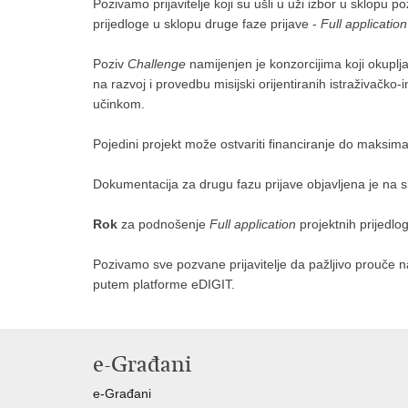
Pozivamo prijavitelje koji su ušli u uži izbor u sklopu p
prijedloge u sklopu druge faze prijave -
Full application
Poziv
Challenge
namijenjen je konzorcijima koji okuplja
na razvoj i provedbu misijski orijentiranih istraživačk
učinkom.
Pojedini projekt može ostvariti financiranje do maksim
Dokumentacija za drugu fazu prijave objavljena je na s
Rok
za podnošenje
Full application
projektnih prijedlo
Pozivamo sve pozvane prijavitelje da pažljivo prouče 
putem platforme eDIGIT.
e-Građani
e-Građani