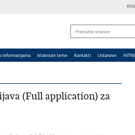
RS
p informacijama
Istaknute teme
Kontakti
Ustanove
HITN
java (Full application) za