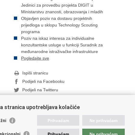
Jedinici za provedbu projekta DIGIT u
Ministarstvu znanosti, obrazovanja i mladih
Objavljen poziv na dostavu projektnih
prijedloga u sklopu Technology Scouting
programa
Poziv na iskaz interesa za individualne
konzultantske usluge u funkciji Suradnik za
međunarodne istraživačke infrastrukture
Pogledajte sve
Ispiši stranicu
Podijeli na Facebooku
Podijeli na Twitteru
a stranica upotrebljava kolačiće
orisne poveznice
žni
Prihvaćam
Ne prihvaćam
ada RH
nkcionalni
Prihvaćam
Ne prihvaćam