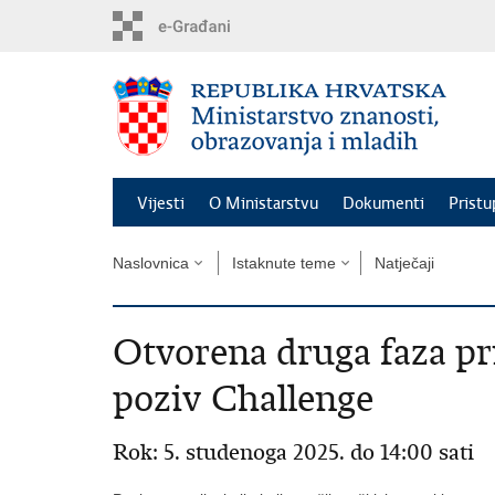
Preskoči
na
glavni
sadržaj
Vijesti
O Ministarstvu
Dokumenti
Pristu
Naslovnica
Istaknute teme
Natječaji
Otvorena druga faza pri
poziv Challenge
Rok: 5. studenoga 2025. do 14:00 sati