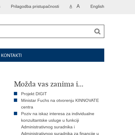
A
S
Prilagodba pristupačnosti
English
A
I KONTAKTI
Možda vas zanima i...
Projekt DIGIT
Ministar Fuchs na otvorenju KINNOVATE
centra
Poziv na iskaz interesa za individualne
konzultantske usluge u funkciji
Administrativnog suradnika i
Administrativnog suradnika za financije u