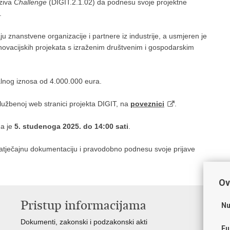
oziva
Challenge
(DIGIT.2.1.02) da podnesu svoje projektne
.
ju znanstvene organizacije i partnere iz industrije, a usmjeren je
o-inovacijskih projekata s izraženim društvenim i gospodarskim
alnog iznosa od 4.000.000 eura.
lužbenoj web stranici projekta DIGIT, na
poveznici
.
ga je
5. studenoga 2025. do 14:00 sati
.
natječajnu dokumentaciju i pravodobno podnesu svoje prijave
Ov
Pristup informacijama
K
Nu
Dokumenti, zakonski i podzakonski akti
Vl
Fu