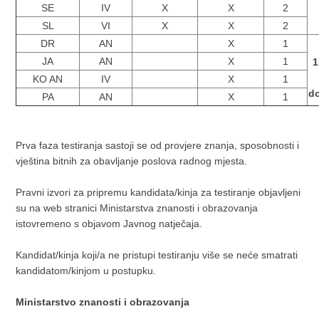
SE
IV
X
X
2
SL
VI
X
X
2
DR
AN
X
1
JA
AN
X
1
1
KO AN
IV
X
1
do
PA
AN
X
1
Prva faza testiranja sastoji se od provjere znanja, sposobnosti i
vještina bitnih za obavljanje poslova radnog mjesta.
Pravni izvori za pripremu kandidata/kinja za testiranje objavljeni
su na web stranici Ministarstva znanosti i obrazovanja
istovremeno s objavom Javnog natječaja.
Kandidat/kinja koji/a ne pristupi testiranju više se neće smatrati
kandidatom/kinjom u postupku.
Ministarstvo znanosti i obrazovanja