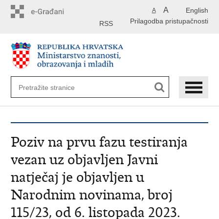
Preskoči
A
English
A
na
Prilagodba pristupačnosti
glavni
RSS
sadržaj
Poziv na prvu fazu testiranja
vezan uz objavljen Javni
natječaj je objavljen u
Narodnim novinama, broj
115/23, od 6. listopada 2023.