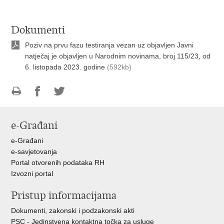
Dokumenti
Poziv na prvu fazu testiranja vezan uz objavljen Javni
natječaj je objavljen u Narodnim novinama, broj 115/23, od
6. listopada 2023. godine
(592kb)
Ispiši
Podijeli
Podijeli
stranicu
na
na
e-Građani
Facebooku
Twitteru
e-Građani
e-savjetovanja
Portal otvorenih podataka RH
Izvozni portal
Pristup informacijama
Dokumenti, zakonski i podzakonski akti
PSC - Jedinstvena kontaktna točka za usluge