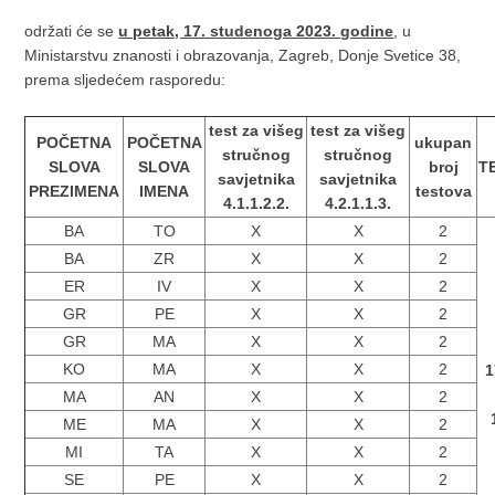
održati će se
u petak, 17. studenoga 2023. godine
, u
Ministarstvu znanosti i obrazovanja, Zagreb, Donje Svetice 38,
prema sljedećem rasporedu:
test za višeg
test za višeg
POČETNA
POČETNA
ukupan
stručnog
stručnog
SLOVA
SLOVA
broj
T
savjetnika
savjetnika
PREZIMENA
IMENA
testova
4.1.1.2.2.
4.2.1.1.3.
BA
TO
X
X
2
BA
ZR
X
X
2
ER
IV
X
X
2
GR
PE
X
X
2
GR
MA
X
X
2
KO
MA
X
X
2
1
MA
AN
X
X
2
ME
MA
X
X
2
MI
TA
X
X
2
SE
PE
X
X
2