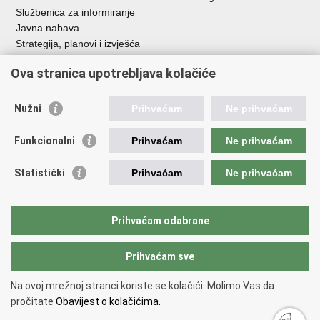
Službenica za informiranje
Javna nabava
Strategija, planovi i izvješća
Savjetovanja sa zainteresiranom javnošću
Ova stranica upotrebljava kolačiće
Nužni
Prihvaćam
Ne prihvaćam
Korisne poveznice
Funkcionalni
Prihvaćam
Ne prihvaćam
Vlada RH
AZOO
Statistički
Prihvaćam
Ne prihvaćam
ASOO
AMPEU
CARNET
Prihvaćam odabrane
NCVVO
Prihvaćam sve
Povratak na vrh
Na ovoj mrežnoj stranci koriste se kolačići. Molimo Vas da
Copyright © 2026 Ministarstvo znanosti, obrazovanja i mladih.
Uvjeti
pročitate
Obavijest o kolačićima.
korištenja
Izjava o pristupačnosti