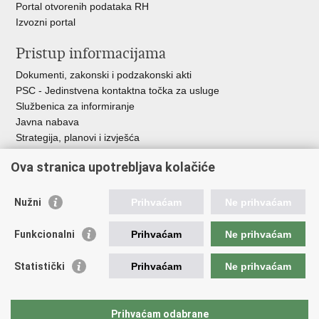
Portal otvorenih podataka RH
Izvozni portal
Pristup informacijama
Dokumenti, zakonski i podzakonski akti
PSC - Jedinstvena kontaktna točka za usluge
Službenica za informiranje
Javna nabava
Strategija, planovi i izvješća
Savjetovanja sa zainteresiranom javnošću
Ova stranica upotrebljava kolačiće
Nužni
Prihvaćam
Ne prihvaćam
Korisne poveznice
Funkcionalni
Prihvaćam
Ne prihvaćam
Vlada RH
AZOO
Statistički
Prihvaćam
Ne prihvaćam
ASOO
AMPEU
CARNET
Prihvaćam odabrane
NCVVO