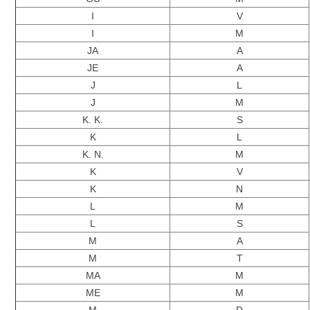
I
V
I
M
JA
A
JE
A
J
L
J
M
K. K.
S
K
L
K. N.
M
K
V
K
N
L
M
L
S
M
A
M
T
MA
M
ME
M