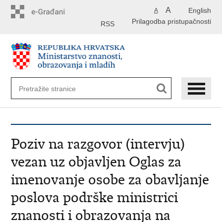
Preskoči
A
English
A
na
Prilagodba pristupačnosti
glavni
RSS
sadržaj
Poziv na razgovor (intervju)
vezan uz objavljen Oglas za
imenovanje osobe za obavljanje
poslova podrške ministrici
znanosti i obrazovanja na