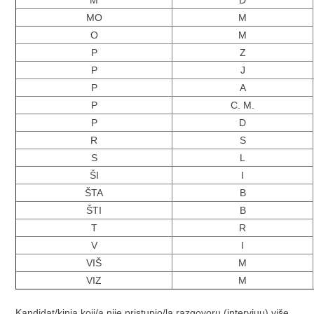
M
D
MO
M
O
M
P
Z
P
J
P
A
P
C. M.
P
D
R
S
S
L
ŠI
I
ŠTA
B
ŠTI
B
T
R
V
I
VIŠ
M
VIZ
M
Kandidat/kinja koji/a nije pristupio/la razgovoru (intervjuu) više