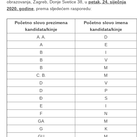
obrazovanja, Zagreb, Donje Svetice 38, u
petak, 24. siječnja
2020. godine
, prema sljedećem rasporedu:
Početno slovo prezimena
Početno slovo imena
kandidata/kinje
kandidata/kinje
A. A.
D
A
E
B
I
B
V
B
M
C. B.
M
D
V
D
P
Đ
S
E
I
F
N
GA
M
G
K
GU
M