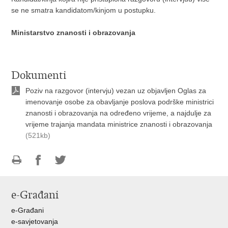
se ne smatra kandidatom/kinjom u postupku.
Ministarstvo znanosti i obrazovanja
Dokumenti
Poziv na razgovor (intervju) vezan uz objavljen Oglas za
imenovanje osobe za obavljanje poslova podrške ministrici
znanosti i obrazovanja na određeno vrijeme, a najdulje za
vrijeme trajanja mandata ministrice znanosti i obrazovanja
(521kb)
Ispiši
Podijeli
Podijeli
stranicu
na
na
e-Građani
Facebooku
Twitteru
e-Građani
e-savjetovanja