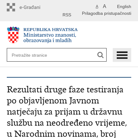
Preskoči
A
English
A
na
Prilagodba pristupačnosti
glavni
RSS
sadržaj
Rezultati druge faze testiranja
po objavljenom Javnom
natječaju za prijam u državnu
službu na neodređeno vrijeme,
u Narodnim novinama, broj