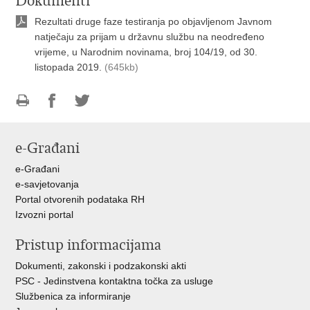
Dokumenti
Rezultati druge faze testiranja po objavljenom Javnom
natječaju za prijam u državnu službu na neodređeno
vrijeme, u Narodnim novinama, broj 104/19, od 30.
listopada 2019.
(645kb)
Ispiši
Podijeli
Podijeli
stranicu
na
na
e-Građani
Facebooku
Twitteru
e-Građani
e-savjetovanja
Portal otvorenih podataka RH
Izvozni portal
Pristup informacijama
Dokumenti, zakonski i podzakonski akti
PSC - Jedinstvena kontaktna točka za usluge
Službenica za informiranje