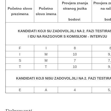
Provjera znanja
Provjera z
Početno slovo
Početno
stranog jezika
na ra
prezimena
slovo imena
bodovi
bod
KANDIDATI KOJI SU ZADOVOLJILI NA 2. FAZI TESTIR
I IDU NA RAZGOVOR S KOMISIJOM - INTERVJU
F
I
8
I
M
10
9
S
M
7
7
T
T
10
9
KANDIDATI KOJI NISU ZADOVOLJILI NA 2. FAZI TESTI
E
A
4
5