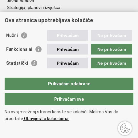
Javna nabava
Strategija, planovi i izvješća
Savjetovanja sa zainteresiranom javnošću
Ova stranica upotrebljava kolačiće
Nužni
Prihvaćam
Ne prihvaćam
Korisne poveznice
Funkcionalni
Prihvaćam
Ne prihvaćam
Vlada RH
AZOO
Statistički
Prihvaćam
Ne prihvaćam
ASOO
AMPEU
CARNET
Prihvaćam odabrane
NCVVO
Prihvaćam sve
Povratak na vrh
Na ovoj mrežnoj stranci koriste se kolačići. Molimo Vas da
Copyright © 2026 Ministarstvo znanosti, obrazovanja i mladih.
Uvjeti
pročitate
Obavijest o kolačićima.
korištenja
Izjava o pristupačnosti