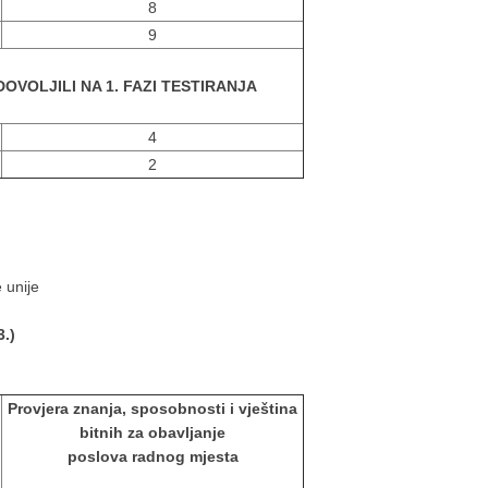
8
9
DOVOLJILI NA 1. FAZI TESTIRANJA
4
2
 unije
3.)
Provjera znanja, sposobnosti i vještina
bitnih za obavljanje
poslova radnog mjesta