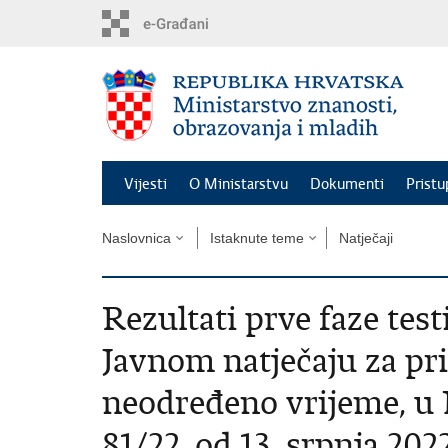
Preskoči
na
glavni
sadržaj
Vijesti
O Ministarstvu
Dokumenti
Pristu
Naslovnica
Istaknute teme
Natječaji
Rezultati prve faze tes
Javnom natječaju za pr
neodređeno vrijeme, u
81/22, od 13. srpnja 202