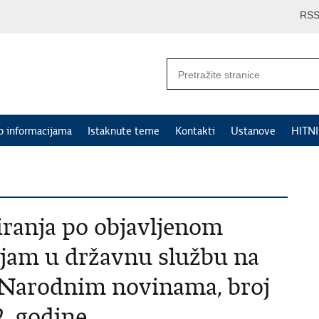
RS
p informacijama
Istaknute teme
Kontakti
Ustanove
HITN
tiranja po objavljenom
ijam u državnu službu na
 Narodnim novinama, broj
2. godine