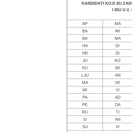
KANDIDATI KOJI SU ZAD
I IDU U 2
AP
MA
BA
MI
BA
MA
HA
DI
HR
DI
JU
KO
KU
MI
LJU
AN
MA
VE
MI
IV
PA
AD
PE
DA
RU
TI
SI
AN
SU
IV