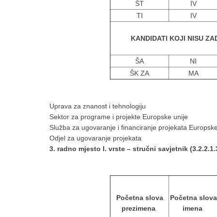
ŠT
IV
TI
IV
KANDIDATI KOJI NISU ZA
ŠA
NI
ŠK ZA
MA
Uprava za znanost i tehnologiju
Sektor za programe i projekte Europske unije
Služba za ugovaranje i financiranje projekata Europske
Odjel za ugovaranje projekata
3. radno mjesto I. vrste – stručni savjetnik (3.2.2.1.
Početna slova
Početna slova
prezimena
imena