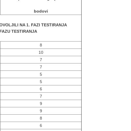
bodovi
OVOLJILI NA 1. FAZI TESTIRANJA
. FAZU TESTIRANJA
8
10
7
7
5
5
6
7
9
9
8
6