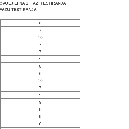
OVOLJILI NA 1. FAZI TESTIRANJA
. FAZU TESTIRANJA
8
7
10
7
7
5
5
6
10
7
9
9
8
9
6