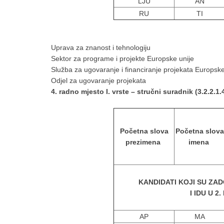
LJU
AN
RU
TI
Uprava za znanost i tehnologiju
Sektor za programe i projekte Europske unije
Služba za ugovaranje i financiranje projekata Europske
Odjel za ugovaranje projekata
4. radno mjesto I. vrste – stručni suradnik (3.2.2.1.4
Početna slova
Početna slova
prezimena
imena
KANDIDATI KOJI SU ZAD
I IDU U 2
AP
MA