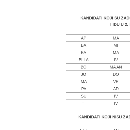
KANDIDATI KOJI SU ZAD
I IDU U 2
AP
MA
BA
MI
BA
MA
BI LA
IV
BO
MA AN
JO
DO
MA
VE
PA
AD
SU
IV
TI
IV
KANDIDATI KOJI NISU ZA