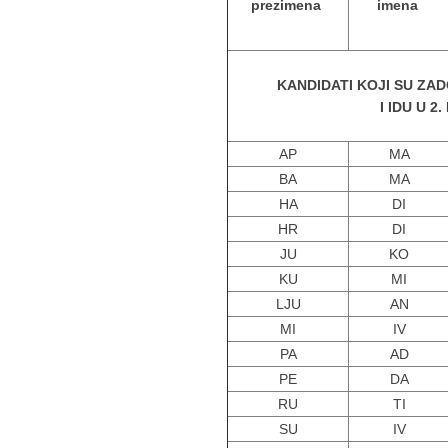
prezimena
imena
KANDIDATI KOJI SU ZAD
I IDU U 2
AP
MA
BA
MA
HA
DI
HR
DI
JU
KO
KU
MI
LJU
AN
MI
IV
PA
AD
PE
DA
RU
TI
SU
IV