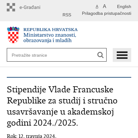
Preskoči
A
English
A
na
Prilagodba pristupačnosti
glavni
RSS
sadržaj
Stipendije Vlade Francuske
Republike za studij i stručno
usavršavanje u akademskoj
godini 2024./2025.
Rok: 12. travnja 2024.