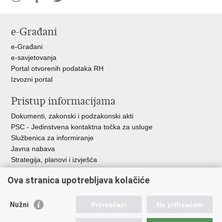
Ispiši
Podijeli
Podijeli
stranicu
na
na
e-Građani
Facebooku
Twitteru
e-Građani
e-savjetovanja
Portal otvorenih podataka RH
Izvozni portal
Pristup informacijama
Dokumenti, zakonski i podzakonski akti
PSC - Jedinstvena kontaktna točka za usluge
Službenica za informiranje
Javna nabava
Strategija, planovi i izvješća
Savjetovanja sa zainteresiranom javnošću
Ova stranica upotrebljava kolačiće
Nužni
Prihvaćam
Ne prihvaćam
Korisne poveznice