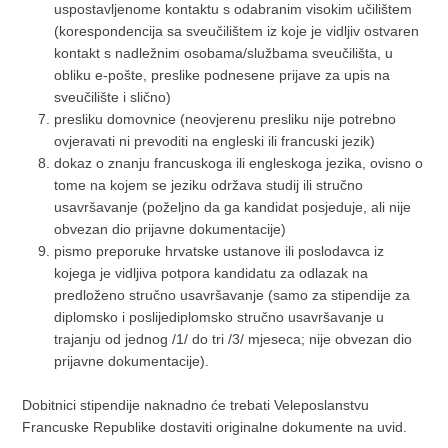
uspostavljenome kontaktu s odabranim visokim učilištem
(korespondencija sa sveučilištem iz koje je vidljiv ostvaren
kontakt s nadležnim osobama/službama sveučilišta, u
obliku e-pošte, preslike podnesene prijave za upis na
sveučilište i slično)
presliku domovnice (neovjerenu presliku nije potrebno
ovjeravati ni prevoditi na engleski ili francuski jezik)
dokaz o znanju francuskoga ili engleskoga jezika, ovisno o
tome na kojem se jeziku održava studij ili stručno
usavršavanje (poželjno da ga kandidat posjeduje, ali nije
obvezan dio prijavne dokumentacije)
pismo preporuke hrvatske ustanove ili poslodavca iz
kojega je vidljiva potpora kandidatu za odlazak na
predloženo stručno usavršavanje (samo za stipendije za
diplomsko i poslijediplomsko stručno usavršavanje u
trajanju od jednog /1/ do tri /3/ mjeseca; nije obvezan dio
prijavne dokumentacije).
Dobitnici stipendije naknadno će trebati Veleposlanstvu
Francuske Republike dostaviti originalne dokumente na uvid.