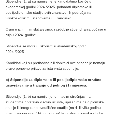
Stipendije (1. a) su namijenjene kandidatima koji će u
akademskoj godini 2024./2025. pohađati diplomske ili
poslijediplomske studije svih znanstvenih područja na
visokoškolskim ustanovama u Francuskoj.
Osim u iznimnim slučajevima, razdoblje stipendiranja počinje u
rujnu 2024. godine.
Stipendije se moraju iskoristiti u akademskoj godini
2024./2025.
Kandidati koji su prethodno bili dobitnici ove stipendije nemaju
pravo ponovne prijave za istu vrstu stipendije.
b)
Stipendije za diplomsko ili poslijediplomsko stručno
usavršavanje u trajanju od jednog (1) mjeseca
.
Stipendije (1. b) su namijenjene mladim stručnjacima i
studentima hrvatskih visokih učilišta, upisanima na diplomske
studije ili integrirane sveučilišne studije (na 4. ili višu godinu
integriranoga sveučilišnog studija) te poslijediplomske studije