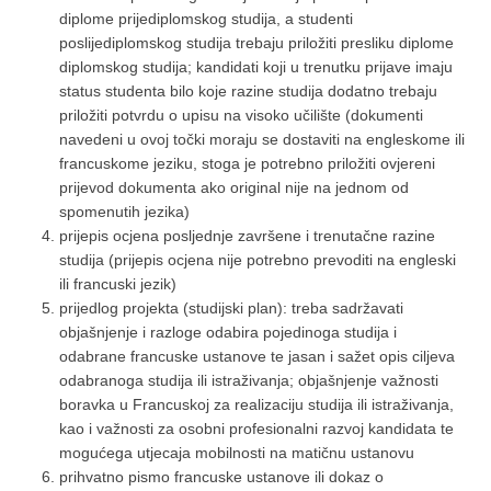
diplome prijediplomskog studija, a studenti
poslijediplomskog studija trebaju priložiti presliku diplome
diplomskog studija; kandidati koji u trenutku prijave imaju
status studenta bilo koje razine studija dodatno trebaju
priložiti potvrdu o upisu na visoko učilište (dokumenti
navedeni u ovoj točki moraju se dostaviti na engleskome ili
francuskome jeziku, stoga je potrebno priložiti ovjereni
prijevod dokumenta ako original nije na jednom od
spomenutih jezika)
prijepis ocjena posljednje završene i trenutačne razine
studija (prijepis ocjena nije potrebno prevoditi na engleski
ili francuski jezik)
prijedlog projekta (studijski plan): treba sadržavati
objašnjenje i razloge odabira pojedinoga studija i
odabrane francuske ustanove te jasan i sažet opis ciljeva
odabranoga studija ili istraživanja; objašnjenje važnosti
boravka u Francuskoj za realizaciju studija ili istraživanja,
kao i važnosti za osobni profesionalni razvoj kandidata te
mogućega utjecaja mobilnosti na matičnu ustanovu
prihvatno pismo francuske ustanove ili dokaz o