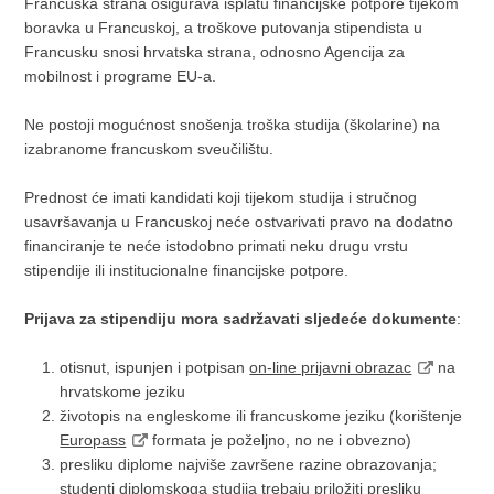
Francuska strana osigurava isplatu financijske potpore tijekom
boravka u Francuskoj, a troškove putovanja stipendista u
Francusku snosi hrvatska strana, odnosno Agencija za
mobilnost i programe EU-a.
Ne postoji mogućnost snošenja troška studija (školarine) na
izabranome francuskom sveučilištu.
Prednost će imati kandidati koji tijekom studija i stručnog
usavršavanja u Francuskoj neće ostvarivati pravo na dodatno
financiranje te neće istodobno primati neku drugu vrstu
stipendije ili institucionalne financijske potpore.
Prijava za stipendiju mora sadržavati sljedeće dokumente
:
otisnut, ispunjen i potpisan
on-line prijavni obrazac
na
hrvatskome jeziku
životopis na engleskome ili francuskome jeziku (korištenje
Europass
formata je poželjno, no ne i obvezno)
presliku diplome najviše završene razine obrazovanja;
studenti diplomskoga studija trebaju priložiti presliku