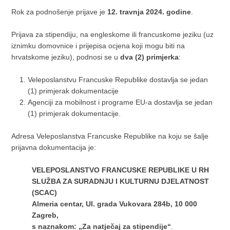
Rok za podnošenje prijave je
12. travnja 2024. godine
.
Prijava za stipendiju, na engleskome ili francuskome jeziku (uz
iznimku domovnice i prijepisa ocjena koji mogu biti na
hrvatskome jeziku), podnosi se u
dva (2) primjerka
:
Veleposlanstvu Francuske Republike dostavlja se jedan
(1) primjerak dokumentacije
Agenciji za mobilnost i programe EU-a dostavlja se jedan
(1) primjerak dokumentacije.
Adresa Veleposlanstva Francuske Republike na koju se šalje
prijavna dokumentacija je:
VELEPOSLANSTVO FRANCUSKE REPUBLIKE U RH
SLUŽBA ZA SURADNJU I KULTURNU DJELATNOST
(SCAC)
Almeria centar, Ul. grada Vukovara 284b, 10 000
Zagreb,
s naznakom: „Za natječaj za stipendije“
.