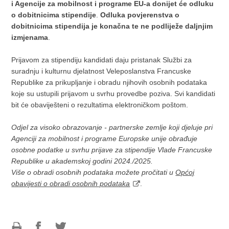
i Agencije za mobilnost i programe EU-a donijet će odluku
o dobitnicima stipendije
.
Odluka povjerenstva o
dobitnicima stipendija je konačna te ne podliježe daljnjim
izmjenama
.
Prijavom za stipendiju kandidati daju pristanak Službi za
suradnju i kulturnu djelatnost Veleposlanstva Francuske
Republike za prikupljanje i obradu njihovih osobnih podataka
koje su ustupili prijavom u svrhu provedbe poziva. Svi kandidati
bit će obaviješteni o rezultatima elektroničkom poštom.
Odjel za visoko obrazovanje - partnerske zemlje koji djeluje pri
Agenciji za mobilnost i programe Europske unije obrađuje
osobne podatke u svrhu prijave za stipendije Vlade Francuske
Republike u akademskoj godini 2024./2025.
Više o obradi osobnih podataka možete pročitati u
Općoj
obavijesti o obradi osobnih podataka
.