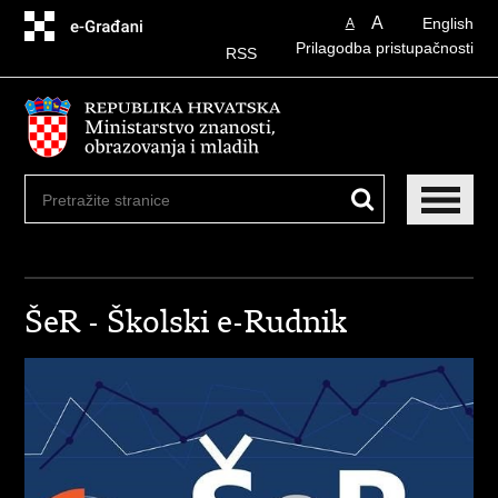
Preskoči
A
English
A
na
Prilagodba pristupačnosti
glavni
RSS
sadržaj
ŠeR - Školski e-Rudnik