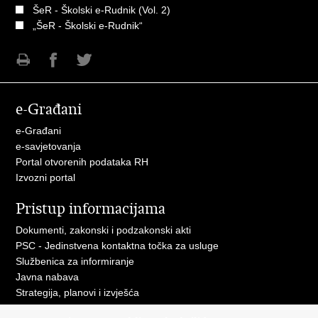
ŠeR - Školski e-Rudnik (Vol. 2)
„ŠeR - Školski e-Rudnik“
Ispiši
Podijeli
Podijeli
stranicu
na
na
e-Građani
Facebooku
Twitteru
e-Građani
e-savjetovanja
Portal otvorenih podataka RH
Izvozni portal
Pristup informacijama
Dokumenti, zakonski i podzakonski akti
PSC - Jedinstvena kontaktna točka za usluge
Službenica za informiranje
Javna nabava
Strategija, planovi i izvješća
Savjetovanja sa zainteresiranom javnošću