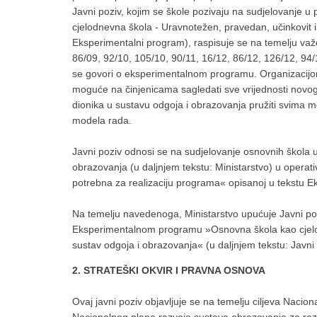
Javni poziv, kojim se škole pozivaju na sudjelovanje
cjelodnevna škola - Uravnotežen, pravedan, učinkovit i
Eksperimentalni program), raspisuje se na temelju va
86/09, 92/10, 105/10, 90/11, 16/12, 86/12, 126/12, 94/
se govori o eksperimentalnom programu. Organizacij
moguće na činjenicama sagledati sve vrijednosti novoga
dionika u sustavu odgoja i obrazovanja pružiti svima 
modela rada.
Javni poziv odnosi se na sudjelovanje osnovnih škola 
obrazovanja (u daljnjem tekstu: Ministarstvo) u operat
potrebna za realizaciju programa« opisanoj u tekstu 
Na temelju navedenoga, Ministarstvo upućuje Javni po
Eksperimentalnom programu »Osnovna škola kao cjelod
sustav odgoja i obrazovanja« (u daljnjem tekstu: Javni 
2. STRATEŠKI OKVIR I PRAVNA OSNOVA
Ovaj javni poziv objavljuje se na temelju ciljeva Nacio