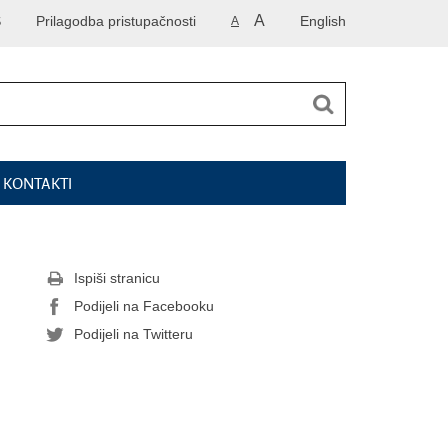
A
S
Prilagodba pristupačnosti
English
A
I KONTAKTI
Ispiši stranicu
Podijeli na Facebooku
Podijeli na Twitteru