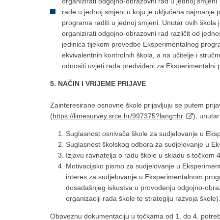
organizirati odgojno-obrazovni rad u jednoj smjeni
rade u jednoj smjeni u koju je uključena najmanje 
programa raditi u jednoj smjeni. Unutar ovih škola 
organizirati odgojno-obrazovni rad različit od jedn
jedinica tijekom provedbe Eksperimentalnog progra
ekvivalentnih kontrolnih škola, a na učitelje i str
odnositi uvjeti rada predviđeni za Eksperimentalni
5. NAČIN I VRIJEME PRIJAVE
Zainteresirane osnovne škole prijavljuju se putem pri
(
https://limesurvey.srce.hr/997375?lang=hr
), unuta
Suglasnost osnivača škole za sudjelovanje u Ek
Suglasnost školskog odbora za sudjelovanje u 
Izjavu ravnatelja o radu škole u skladu s točkom 4
Motivacijsko pismo za sudjelovanje u Eksperiment
interes za sudjelovanje u Eksperimentalnom prog
dosadašnjeg iskustva u provođenju odgojno-obrazo
organizaciji rada škole te strategiju razvoja škole)
Obaveznu dokumentaciju u točkama od 1. do 4. potreb