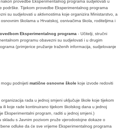
 nakon provedbe Eksperimentalnog programa sudjelovati u
čne podrške. Tijekom provedbe Eksperimentalnog programa
ni su sudjelovati u aktivnostima koje organizira Ministarstvo, a
osnovnim školama u Hrvatskoj, osnivačima škola, roditeljima i
 provedbom Eksperimentalnog programa
- Učitelji, stručni
erimentalnom programu obavezni su sudjelovati i u drugim
rograma (primjerice pružanje traženih informacija, sudjelovanje
 mogu podnijeti
matične osnovne škole
koje izvode redoviti
organizacija rada u jednoj smjeni uključuje škole koje tijekom
a ili koje rade kontinuirano tijekom školskog dana u jednoj
aje Eksperimentalni program, raditi u jednoj smjeni.)
i u skladu s Javnim pozivom pruže vjerodostojne dokaze o
lužbene odluke da će sve vrijeme Eksperimentalnog programa