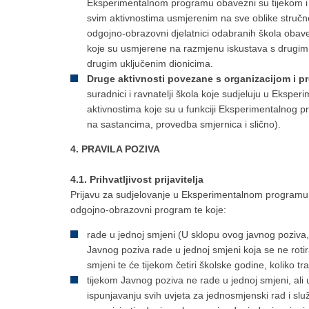
Eksperimentalnom programu obavezni su tijekom i
svim aktivnostima usmjerenim na sve oblike stru
odgojno-obrazovni djelatnici odabranih škola obavez
koje su usmjerene na razmjenu iskustava s drugim 
drugim uključenim dionicima.
Druge aktivnosti povezane s organizacijom i
suradnici i ravnatelji škola koje sudjeluju u Eksp
aktivnostima koje su u funkciji Eksperimentalnog p
na sastancima, provedba smjernica i slično).
4. PRAVILA POZIVA
4.1. Prihvatljivost prijavitelja
Prijavu za sudjelovanje u Eksperimentalnom programu
odgojno-obrazovni program te koje:
rade u jednoj smjeni (U sklopu ovog javnog poziva, 
Javnog poziva rade u jednoj smjeni koja se ne rotir
smjeni te će tijekom četiri školske godine, koliko tr
tijekom Javnog poziva ne rade u jednoj smjeni, al
ispunjavanju svih uvjeta za jednosmjenski rad i s