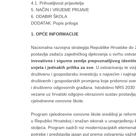
4.1. Prihvatljivost prijavitelja
5. NAČIN I VRIJEME PRIJAVE
6. ODABIR ŠKOLA
DODATAK: Popis priloga
1. OPĆE INFORMACIJE
Nacionalna razvojna strategija Republike Hrvatske do 
postavlja zadaću zajedničkog djelovanja u svrhu ostva
inovativne i sigurne zemlje prepoznatljivog identite
uvjeta i jednakih prilika za sve
. U ostvarivanju te v
društvenu i gospodarsku investiciju s najvećim i najtra
društvenih i gospodarskih promjena koje pridonosi sve
i društveno odgovornih građana. Istodobno NRS 2030 
vezane uz hrvatski odgojno-obrazovni sustav postavljaju
cjelodnevne osnovne škole.
Program cjelodnevne osnovne škole središnji je refo
u Republici Hrvatskoj i snažan iskorak u unaprjeđenju 
stoljeća. Program sadrži niz modernizacijskih elemena
potrebe i predstavlja jasan put prema ostvarenju važnih