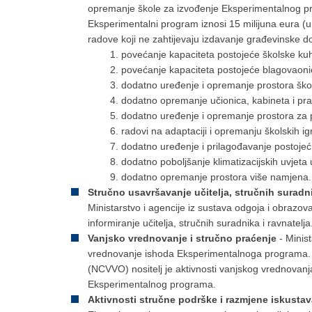
opremanje škole za izvođenje Eksperimentalnog pr
Eksperimentalni program iznosi 15 milijuna eura (
radove koji ne zahtijevaju izdavanje građevinske do
povećanje kapaciteta postojeće školske kuh
povećanje kapaciteta postojeće blagovaoni
dodatno uređenje i opremanje prostora škol
dodatno opremanje učionica, kabineta i pr
dodatno uređenje i opremanje prostora za pr
radovi na adaptaciji i opremanju školskih ig
dodatno uređenje i prilagođavanje postojeć
dodatno poboljšanje klimatizacijskih uvjeta 
dodatno opremanje prostora više namjena.
Stručno usavršavanje učitelja, stručnih suradni
Ministarstvo i agencije iz sustava odgoja i obrazova
informiranje učitelja, stručnih suradnika i ravnatelja
Vanjsko vrednovanje i stručno praćenje
- Minis
vrednovanje ishoda Eksperimentalnoga programa. 
(NCVVO) nositelj je aktivnosti vanjskog vrednova
Eksperimentalnog programa.
Aktivnosti stručne podrške i razmjene iskusta