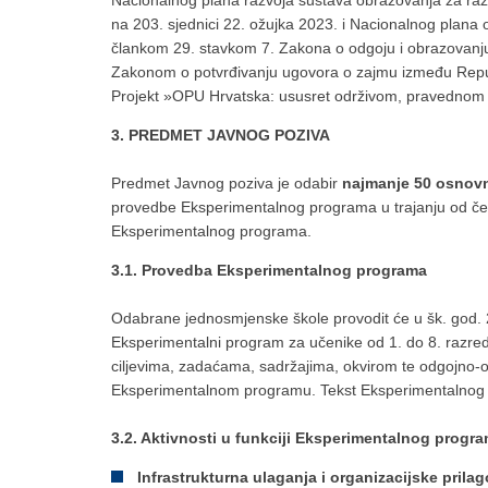
Nacionalnog plana razvoja sustava obrazovanja za razd
na 203. sjednici 22. ožujka 2023. i Nacionalnog plana 
člankom 29. stavkom 7. Zakona o odgoju i obrazovanju u
Zakonom o potvrđivanju ugovora o zajmu između Repu
Projekt »OPU Hrvatska: ususret održivom, pravednom 
3. PREDMET JAVNOG POZIVA
Predmet Javnog poziva je odabir
najmanje 50 osnov
provedbe Eksperimentalnog programa u trajanju od četir
Eksperimentalnog programa.
3.1. Provedba Eksperimentalnog programa
Odabrane jednosmjenske škole provodit će u šk. god. 
Eksperimentalni program za učenike od 1. do 8. razre
ciljevima, zadaćama, sadržajima, okvirom te odgojno
Eksperimentalnom programu. Tekst Eksperimentalnog p
3.2. Aktivnosti u funkciji Eksperimentalnog program
Infrastrukturna ulaganja i organizacijske pril