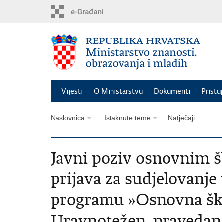
Preskoči
na
glavni
sadržaj
Vijesti
O Ministarstvu
Dokumenti
Pristu
Naslovnica
Istaknute teme
Natječaji
Javni poziv osnovnim 
prijava za sudjelovanj
programu »Osnovna ško
Uravnotežen, pravedan,