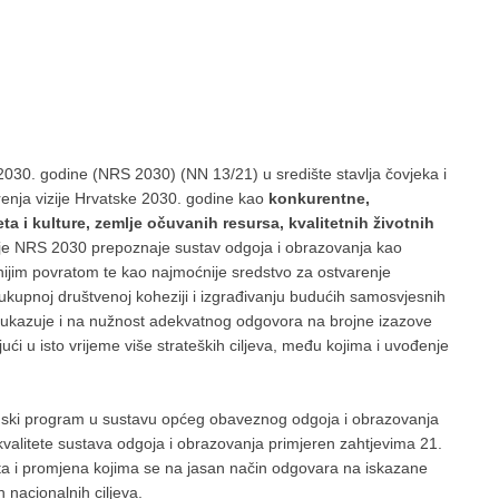
2030. godine (NRS 2030) (NN 13/21) u središte stavlja čovjeka i
renja vizije Hrvatske 2030. godine kao
konkurentne,
ta i kulture, zemlje očuvanih resursa, kvalitetnih životnih
izije NRS 2030 prepoznaje sustav odgoja i obrazovanja kao
jnijim povratom te kao najmoćnije sredstvo za ostvarenje
ukupnoj društvenoj koheziji i izgrađivanju budućih samosvjesnih
ukazuje i na nužnost adekvatnog odgovora na brojne izazove
ći u isto vrijeme više strateških ciljeva, među kojima i uvođenje
rmski program u sustavu općeg obaveznog odgoja i obrazovanja
kvalitete sustava odgoja i obrazovanja primjeren zahtjevima 21.
ta i promjena kojima se na jasan način odgovara na iskazane
 nacionalnih ciljeva.