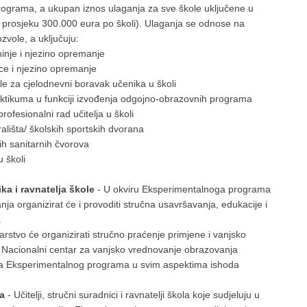
ograma, a ukupan iznos ulaganja za sve škole uključene u
u prosjeku 300.000 eura po školi). Ulaganja se odnose na
zvole, a uključuju:
inje i njezino opremanje
ce i njezino opremanje
e za cjelodnevni boravak učenika u školi
aktikuma u funkciji izvođenja odgojno-obrazovnih programa
ofesionalni rad učitelja u školi
rališta/ školskih sportskih dvorana
ih sanitarnih čvorova
u školi
ka i ravnatelja škole
- U okviru Eksperimentalnoga programa
nja organizirat će i provoditi stručna usavršavanja, edukacije i
.
tarstvo će organizirati stručno praćenje primjene i vanjsko
Nacionalni centar za vanjsko vrednovanje obrazovanja
nja Eksperimentalnog programa u svim aspektima ishoda
va
- Učitelji, stručni suradnici i ravnatelji škola koje sudjeluju u