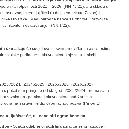
oblje do 2027. godine koji je Vlada Republike Hrvatske usvojila
oporavka i otpornosti 2021. - 2026. (NN 78/21), a u skladu s
 osnovnoj i srednjoj školi (u daljnjem tekstu: Zakon) i
blike Hrvatske i Međunarodne banke za obnovu i razvoj za
i učinkovitom obrazovanju« (NN 1/22).
nih škola
koje će sudjelovati u svim predviđenim aktivnostima
i školske godine te u aktivnostima koje su u funkciji
2023./2024., 2024./2025., 2025./2026. i 2026./2027.
da s početkom primjene od šk. god. 2023./2024. prema svim
-obrazovnim programima i aktivnostima sadržanim u
rograma sastavni je dio ovog javnog poziva (
Prilog 1
).
a uključivat će, ali neće biti ograničene na
:
agodbe
- Svakoj odabranoj školi financirat će se prilagodba i