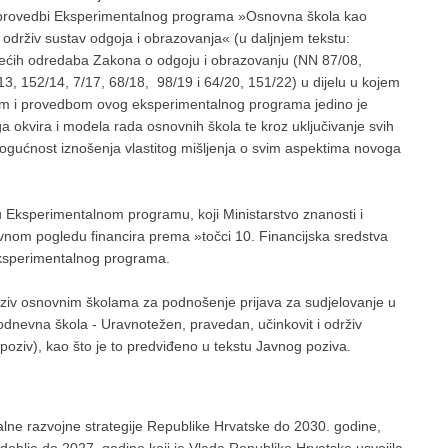
 u provedbi Eksperimentalnog programa »Osnovna škola kao
 održiv sustav odgoja i obrazovanja« (u daljnjem tekstu:
žećih odredaba Zakona o odgoju i obrazovanju (NN 87/08,
13, 152/14, 7/17, 68/18, 98/19 i 64/20, 151/22) u dijelu u kojem
om i provedbom ovog eksperimentalnog programa jedino je
 okvira i modela rada osnovnih škola te kroz uključivanje svih
mogućnost iznošenja vlastitog mišljenja o svim aspektima novoga
u Eksperimentalnom programu, koji Ministarstvo znanosti i
ivnom pogledu financira prema »točci 10. Financijska sredstva
Eksperimentalnog programa.
ziv osnovnim školama za podnošenje prijava za sudjelovanje u
nevna škola - Uravnotežen, pravedan, učinkovit i održiv
poziv), kao što je to predviđeno u tekstu Javnog poziva.
nalne razvojne strategije Republike Hrvatske do 2030. godine,