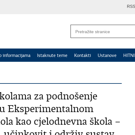
RS
p informacijama
Istaknute teme
Kontakti
Ustanove
HITN
školama za podnošenje
e u Eksperimentalnom
la kao cjelodnevna škola –
 učinkovit i održiv sustav