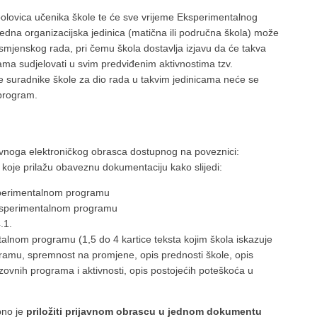
polovica učenika škole te će sve vrijeme Eksperimentalnog
jedna organizacijska jedinica (matična ili područna škola) može
osmjenskog rada, pri čemu škola dostavlja izjavu da će takva
ma sudjelovati u svim predviđenim aktivnostima tzv.
učne suradnike škole za dio rada u takvim jedinicama neće se
 program.
javnoga elektroničkog obrasca dostupnog na poveznici:
r koje prilažu obaveznu dokumentaciju kako slijedi:
sperimentalnom programu
Eksperimentalnom programu
.1.
alnom programu (1,5 do 4 kartice teksta kojim škola iskazuje
ramu, spremnost na promjene, opis prednosti škole, opis
vnih programa i aktivnosti, opis postojećih poteškoća u
.
no je
priložiti prijavnom obrascu u jednom dokumentu