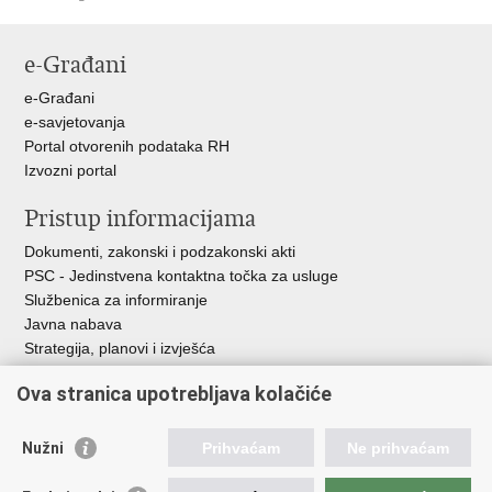
Ispiši
Podijeli
Podijeli
stranicu
na
na
e-Građani
Facebooku
Twitteru
e-Građani
e-savjetovanja
Portal otvorenih podataka RH
Izvozni portal
Pristup informacijama
Dokumenti, zakonski i podzakonski akti
PSC - Jedinstvena kontaktna točka za usluge
Službenica za informiranje
Javna nabava
Strategija, planovi i izvješća
Savjetovanja sa zainteresiranom javnošću
Ova stranica upotrebljava kolačiće
Nužni
Prihvaćam
Ne prihvaćam
Korisne poveznice