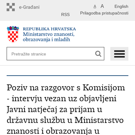
Preskoči
A
English
A
na
Prilagodba pristupačnosti
glavni
RSS
sadržaj
Poziv na razgovor s Komisijom
- intervju vezan uz objavljeni
Javni natječaj za prijam u
državnu službu u Ministarstvo
znanosti i obrazovanja u