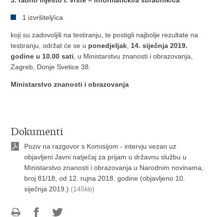
3. radno mjesto I. vrste – informatički/a suradnik/ca
1 izvršitelj/ica
koji su zadovoljili na testiranju, te postigli najbolje rezultate na
testiranju, održat će se u
ponedjeljak
,
14. siječnja 2019.
godine u 10.00 sati
, u Ministarstvu znanosti i obrazovanja,
Zagreb, Donje Svetice 38.
Ministarstvo znanosti i obrazovanja
Dokumenti
Poziv na razgovor s Komisijom - intervju vezan uz
objavljeni Javni natječaj za prijam u državnu službu u
Ministarstvo znanosti i obrazovanja u Narodnim novinama,
broj 81/18, od 12. rujna 2018. godine (objavljeno 10.
siječnja 2019.)
(145kb)