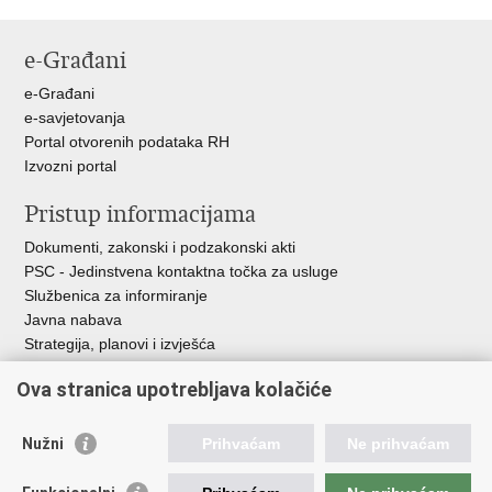
e-Građani
e-Građani
e-savjetovanja
Portal otvorenih podataka RH
Izvozni portal
Pristup informacijama
Dokumenti, zakonski i podzakonski akti
PSC - Jedinstvena kontaktna točka za usluge
Službenica za informiranje
Javna nabava
Strategija, planovi i izvješća
Savjetovanja sa zainteresiranom javnošću
Ova stranica upotrebljava kolačiće
Nužni
Prihvaćam
Ne prihvaćam
Korisne poveznice