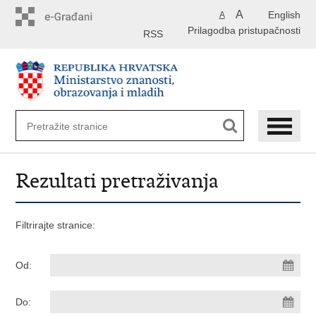
Preskoči
A
English
A
na
Prilagodba pristupačnosti
glavni
RSS
sadržaj
Rezultati pretraživanja
Filtrirajte stranice:
Od:
Do: