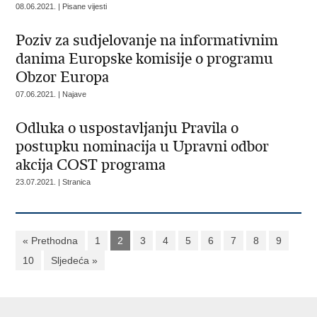
08.06.2021. | Pisane vijesti
Poziv za sudjelovanje na informativnim
danima Europske komisije o programu
Obzor Europa
07.06.2021. | Najave
Odluka o uspostavljanju Pravila o
postupku nominacija u Upravni odbor
akcija COST programa
23.07.2021. | Stranica
« Prethodna
1
2
3
4
5
6
7
8
9
10
Sljedeća »