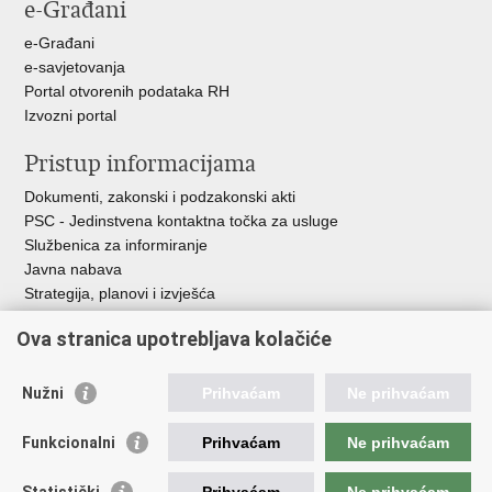
e-Građani
e-Građani
e-savjetovanja
Portal otvorenih podataka RH
Izvozni portal
Pristup informacijama
Dokumenti, zakonski i podzakonski akti
PSC - Jedinstvena kontaktna točka za usluge
Službenica za informiranje
Javna nabava
Strategija, planovi i izvješća
Savjetovanja sa zainteresiranom javnošću
Ova stranica upotrebljava kolačiće
Nužni
Prihvaćam
Ne prihvaćam
Korisne poveznice
Funkcionalni
Prihvaćam
Ne prihvaćam
Vlada RH
AZOO
Statistički
Prihvaćam
Ne prihvaćam