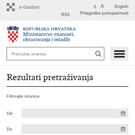
Preskoči
A
English
A
na
Prilagodba pristupačnosti
glavni
RSS
sadržaj
Rezultati pretraživanja
Filtrirajte stranice:
Od:
Do: