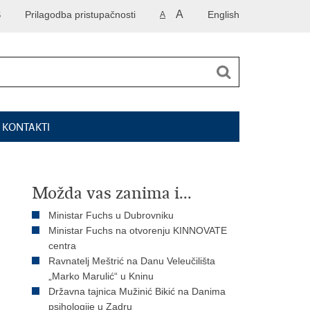
A
S
Prilagodba pristupačnosti
English
A
I KONTAKTI
Možda vas zanima i...
Ministar Fuchs u Dubrovniku
Ministar Fuchs na otvorenju KINNOVATE
centra
Ravnatelj Meštrić na Danu Veleučilišta
„Marko Marulić“ u Kninu
Državna tajnica Mužinić Bikić na Danima
psihologije u Zadru