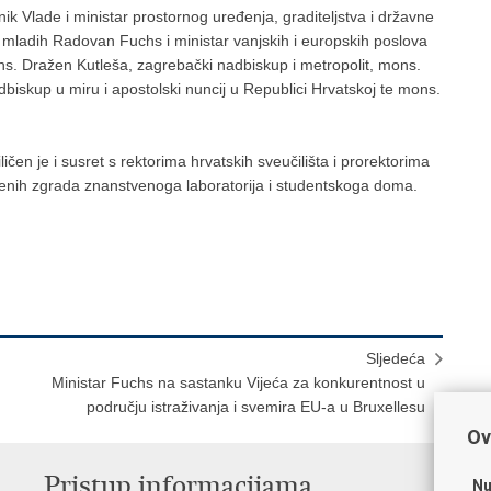
k Vlade i ministar prostornog uređenja, graditeljstva i državne
 mladih Radovan Fuchs i ministar vanjskih i europskih poslova
s. Dražen Kutleša, zagrebački nadbiskup i metropolit, mons.
biskup u miru i apostolski nuncij u Republici Hrvatskoj te mons.
čen je i susret s rektorima hrvatskih sveučilišta i prorektorima
đenih zgrada znanstvenoga laboratorija i studentskoga doma.
Sljedeća
Ministar Fuchs na sastanku Vijeća za konkurentnost u
području istraživanja i svemira EU-a u Bruxellesu
Ov
Pristup informacijama
K
Nu