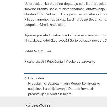
Uz predsjednika Vlade na događaju su bili potpredsjedni
imovine Branko Bačić, ministar znanosti, obrazovanja i
Gordan Grlić Radman. U programu su sudjelovali i mon
Filippo Iannone, nadbiskup, kardinal Josip Bozanić, nad
Leopoldo Girelli, nadbiskup.
Tijekom posjeta Hrvatskome katoličkom sveučilištu uprili
Hrvatskoga katoličkog sveučilišta te obilazak novoure
Vlada RH, MZOM
Pisane vijesti
|
Priopćenja
|
Visoko obrazovanje
Prethodna
Predstavnici Savjeta mladih Republike Hrvatske
sudjelovali u obilježavanju Dana državnosti i
predstavljanju Vladinih mjera
e-Građani