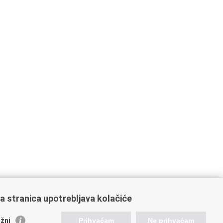
a stranica upotrebljava kolačiće
orisne poveznice
žni
Prihvaćam
Ne prihvaćam