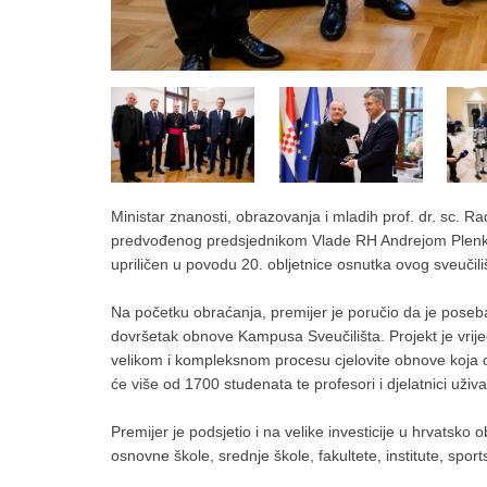
Ministar znanosti, obrazovanja i mladih prof. dr. sc. 
predvođenog predsjednikom Vlade RH Andrejom Plenkov
upriličen u povodu 20. obljetnice osnutka ovog sveučili
Na početku obraćanja, premijer je poručio da je poseba
dovršetak obnove Kampusa Sveučilišta. Projekt je vrijed
velikom i kompleksnom procesu cjelovite obnove koja ov
će više od 1700 studenata te profesori i djelatnici uživ
Premijer je podsjetio i na velike investicije u hrvatsko 
osnovne škole, srednje škole, fakultete, institute, spor