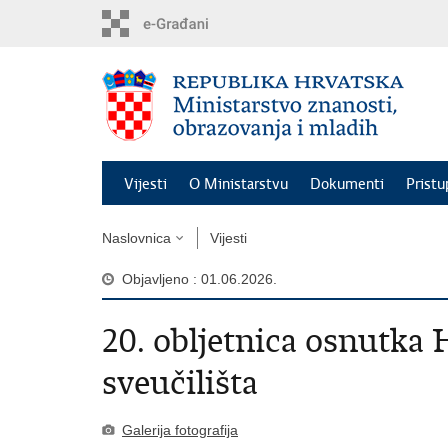
Preskoči
na
glavni
sadržaj
Vijesti
O Ministarstvu
Dokumenti
Pristu
Naslovnica
Vijesti
Objavljeno : 01.06.2026.
20. obljetnica osnutka
sveučilišta
Galerija fotografija