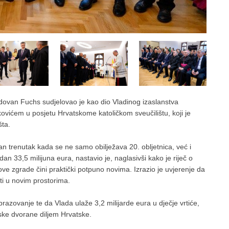
Radovan Fuchs sudjelovao je kao dio Vladinog izaslanstva
ićem u posjetu Hrvatskome katoličkom sveučilištu, koji je
šta.
n trenutak kada se ne samo obilježava 20. obljetnica, već i
an 33,5 milijuna eura, nastavio je, naglasivši kako je riječ o
e zgrade čini praktički potpuno novima. Izrazio je uvjerenje da
ati u novim prostorima.
obrazovanje te da Vlada ulaže 3,2 milijarde eura u dječje vrtiće,
tske dvorane diljem Hrvatske.