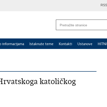
RS
p informacijama
Istaknute teme
Kontakti
Ustanove
HITN
 Hrvatskoga katoličkog