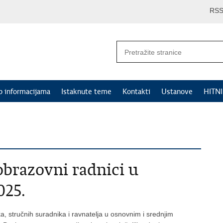
RS
p informacijama
Istaknute teme
Kontakti
Ustanove
HITN
obrazovni radnici u
025.
ka, stručnih suradnika i ravnatelja u osnovnim i srednjim