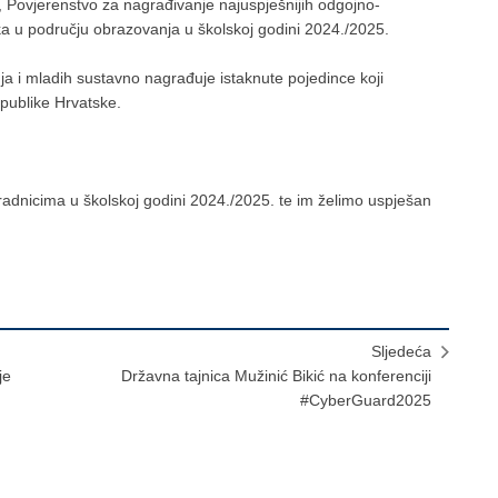
, Povjerenstvo za nagrađivanje najuspješnijih odgojno-
ka u području obrazovanja u školskoj godini 2024./2025.
a i mladih sustavno nagrađuje istaknute pojedince koji
publike Hrvatske.
adnicima u školskoj godini 2024./2025. te im želimo uspješan
Sljedeća
je
Državna tajnica Mužinić Bikić na konferenciji
#CyberGuard2025