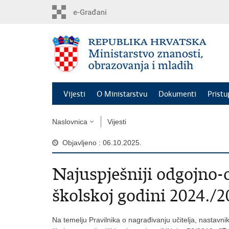
Preskoči
na
glavni
sadržaj
Vijesti
O Ministarstvu
Dokumenti
Pristu
Naslovnica
Vijesti
Objavljeno : 06.10.2025.
Najuspješniji odgojno-
školskoj godini 2024./2
Na temelju Pravilnika o nagrađivanju učitelja, nastavni