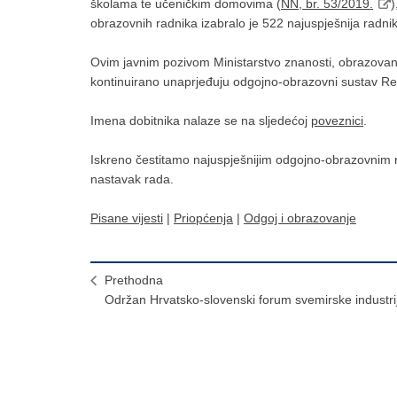
školama te učeničkim domovima (
NN, br. 53/2019.
)
obrazovnih radnika izabralo je 522 najuspješnija radni
Ovim javnim pozivom Ministarstvo znanosti, obrazovanj
kontinuirano unaprjeđuju odgojno-obrazovni sustav Re
Imena dobitnika nalaze se na sljedećoj
poveznici
.
Iskreno čestitamo najuspješnijim odgojno-obrazovnim r
nastavak rada.
Pisane vijesti
|
Priopćenja
|
Odgoj i obrazovanje
Prethodna
Održan Hrvatsko-slovenski forum svemirske industri