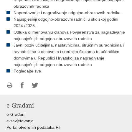
obrazovnih radnika
Napredovanje i nagrađivanje odgojno-obrazovnih radnika
Najuspješniji odgojno-obrazovni radnici u školskoj godini
2024./2025.
Odluka o imenovanju članova Povjerenstva za nagrađivanje
najuspješnijih odgojno-obrazovnih radnika
Javni poziv učiteljima, nastavnicima, stručnim suradnicima i
ravnateljima u osnovnim i srednjim školama te učeničkim
domovima u Republici Hrvatskoj za nagrađivanje
najuspješnijih odgojno-obrazovnih radnika
Pogledajte sve
Ispiši
Podijeli
Podijeli
stranicu
na
na
e-Građani
Facebooku
Twitteru
e-Građani
e-savjetovanja
Portal otvorenih podataka RH