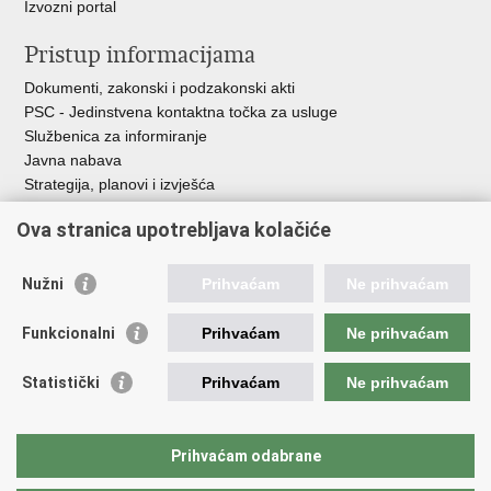
Izvozni portal
Pristup informacijama
Dokumenti, zakonski i podzakonski akti
PSC - Jedinstvena kontaktna točka za usluge
Službenica za informiranje
Javna nabava
Strategija, planovi i izvješća
Savjetovanja sa zainteresiranom javnošću
Ova stranica upotrebljava kolačiće
Nužni
Prihvaćam
Ne prihvaćam
Korisne poveznice
Funkcionalni
Prihvaćam
Ne prihvaćam
Vlada RH
AZOO
Statistički
Prihvaćam
Ne prihvaćam
ASOO
AMPEU
CARNET
Prihvaćam odabrane
NCVVO