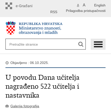
Preskoči
A
English
A
na
Prilagodba pristupačnosti
glavni
RSS
sadržaj
Objavljeno : 06.10.2025.
U povodu Dana učitelja
nagrađeno 522 učitelja i
nastavnika
Galerija fotografija