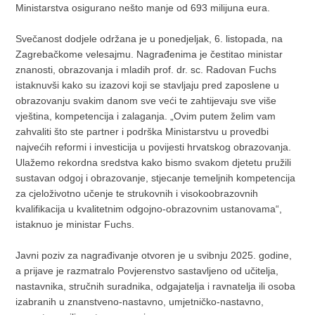
Ministarstva osigurano nešto manje od 693 milijuna eura.
Svečanost dodjele održana je u ponedjeljak, 6. listopada, na
Zagrebačkome velesajmu. Nagrađenima je čestitao ministar
znanosti, obrazovanja i mladih prof. dr. sc. Radovan Fuchs
istaknuvši kako su izazovi koji se stavljaju pred zaposlene u
obrazovanju svakim danom sve veći te zahtijevaju sve više
vještina, kompetencija i zalaganja. „Ovim putem želim vam
zahvaliti što ste partner i podrška Ministarstvu u provedbi
najvećih reformi i investicija u povijesti hrvatskog obrazovanja.
Ulažemo rekordna sredstva kako bismo svakom djetetu pružili
sustavan odgoj i obrazovanje, stjecanje temeljnih kompetencija
za cjeloživotno učenje te strukovnih i visokoobrazovnih
kvalifikacija u kvalitetnim odgojno-obrazovnim ustanovama“,
istaknuo je ministar Fuchs.
Javni poziv za nagrađivanje otvoren je u svibnju 2025. godine,
a prijave je razmatralo Povjerenstvo sastavljeno od učitelja,
nastavnika, stručnih suradnika, odgajatelja i ravnatelja ili osoba
izabranih u znanstveno-nastavno, umjetničko-nastavno,