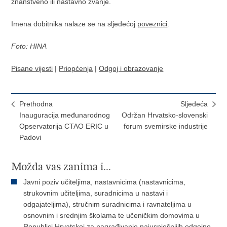
znanstveno ili nastavno zvanje.
Imena dobitnika nalaze se na sljedećoj
poveznici
.
Foto: HINA
Pisane vijesti
|
Priopćenja
|
Odgoj i obrazovanje
Prethodna
Sljedeća
Inauguracija međunarodnog
Održan Hrvatsko-slovenski
Opservatorija CTAO ERIC u
forum svemirske industrije
Padovi
Možda vas zanima i...
Javni poziv učiteljima, nastavnicima (nastavnicima,
strukovnim učiteljima, suradnicima u nastavi i
odgajateljima), stručnim suradnicima i ravnateljima u
osnovnim i srednjim školama te učeničkim domovima u
Republici Hrvatskoj za nagrađivanje najuspješnijih odgojno-